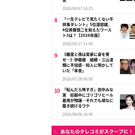
2026/08/07 18:25
「一生テレビで見たくない不
祥事タレント」5位渡部建、
4位斉藤慎二を抑えたワース
ト3は？【2026年版】
2026/06/17 11:00
《趣里と孫は実家に身を寄
せ…》伊藤蘭 娘婿・三山凌
輝に不信感…知人に明かして
いた「本音」
2026/07/28 06:00
「転んだら怖すぎ」田中みな
実 妊娠中にゴリゴリヒール
着用が物議…それでも頑なに
履き続けるワケ
2026/08/06 16:40