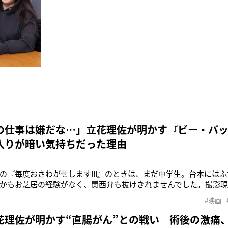
の仕事は嫌だな…」立花理佐が明かす『ビー・バ
入りが暗い気持ちだった理由
の『毎度おさわがせしますIII』のときは、まだ中学生。台本には
かもお芝居の経験がなく、関西弁も抜けきれませんでした。撮影
やイントネーションの練習ばかり。しかも朝が早い。『もう、お
#映画
思っていたんです」こう語るのは、立花理佐さん（54）。ドラマ
『ビー・バップ・ハイ
花理佐が明かす“直腸がん”との戦い 術後の激痛