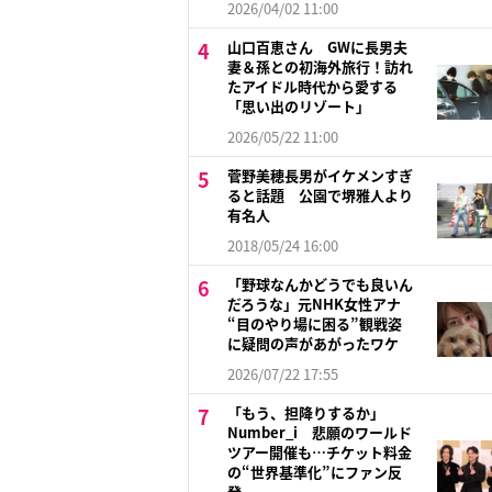
2026/04/02 11:00
山口百恵さん GWに長男夫
妻＆孫との初海外旅行！訪れ
たアイドル時代から愛する
「思い出のリゾート」
2026/05/22 11:00
菅野美穂長男がイケメンすぎ
ると話題 公園で堺雅人より
有名人
2018/05/24 16:00
「野球なんかどうでも良いん
だろうな」元NHK女性アナ
“目のやり場に困る”観戦姿
に疑問の声があがったワケ
2026/07/22 17:55
「もう、担降りするか」
Number_i 悲願のワールド
ツアー開催も…チケット料金
の“世界基準化”にファン反
発