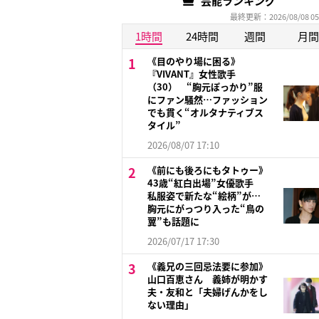
芸能ランキング
最終更新：2026/08/08 05
1時間
24時間
週間
月間
《目のやり場に困る》
『VIVANT』女性歌手
（30） “胸元ぽっかり”服
にファン騒然…ファッション
でも貫く“オルタナティブス
タイル”
2026/08/07 17:10
《前にも後ろにもタトゥー》
43歳“紅白出場”女優歌手
私服姿で新たな“絵柄”が…
胸元にがっつり入った“鳥の
翼”も話題に
2026/07/17 17:30
《義兄の三回忌法要に参加》
山口百恵さん 義姉が明かす
夫・友和と「夫婦げんかをし
ない理由」