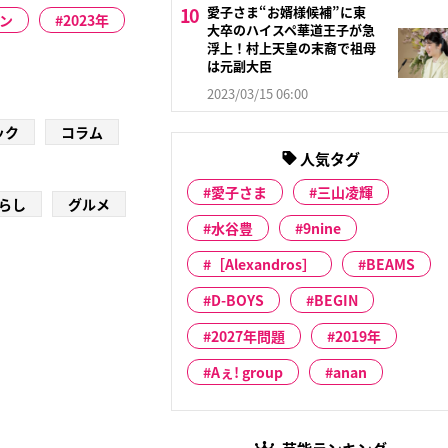
愛子さま“お婿様候補”に東
ン
2023年
大卒のハイスペ華道王子が急
浮上！村上天皇の末裔で祖母
は元副大臣
2023/03/15 06:00
ック
コラム
人気タグ
愛子さま
三山凌輝
らし
グルメ
水谷豊
9nine
［Alexandros］
BEAMS
D-BOYS
BEGIN
2027年問題
2019年
Aぇ! group
anan