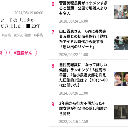
菅野美穂長男がイケメンすぎ
ると話題 公園で堺雅人より
2024/05/19 06:00
有名人
思い。その「まさか」
2018/05/24 16:00
きました。■’23年
山口百恵さん GWに長男夫
もつらかった心境を包み
#闘病
#がん治療
#手術
妻＆孫との初海外旅行！訪れ
こうして病気のことを
たアイドル時代から愛する
「思い出のリゾート」
術
直腸がん
2026/05/22 11:00
自民党総裁に「なってほしい
候補」ランキング！3位高市
早苗、2位小泉進次郎を抑え
た圧倒的1位は？【30代〜60
代に聞いた】
2024/09/26 11:00
2年前から行方不明だった4
歳女児が祖父宅の隠し部屋か
ら発見
2022/02/16 17:59