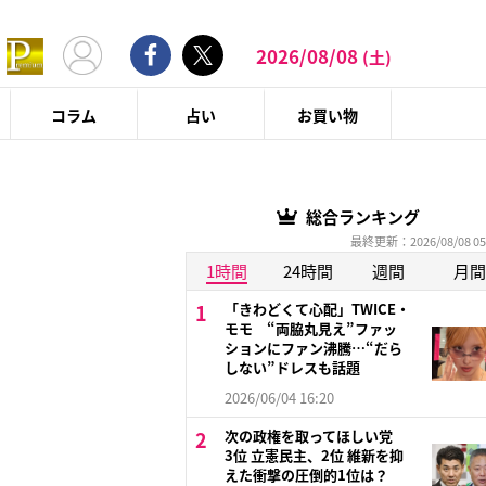
2026/08/08
(土)
コラム
占い
お買い物
総合ランキング
最終更新：2026/08/08 05
1時間
24時間
週間
月間
「きわどくて心配」TWICE・
モモ “両脇丸見え”ファッ
ションにファン沸騰…“だら
しない”ドレスも話題
2026/06/04 16:20
次の政権を取ってほしい党
3位 立憲民主、2位 維新を抑
えた衝撃の圧倒的1位は？