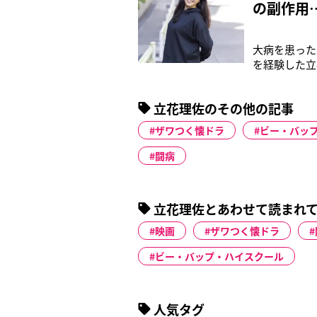
の副作用
大病を患った
を経験した立
11月、自身
隠さず発信し
立花理佐のその他の記事
語ることがで
ザワつく懐ドラ
ビー・バッ
闘病
立花理佐とあわせて読まれ
映画
ザワつく懐ドラ
ビー・バップ・ハイスクール
人気タグ