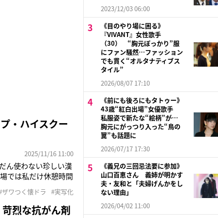
2023/12/03 06:00
《目のやり場に困る》
『VIVANT』女性歌手
（30） “胸元ぽっかり”服
にファン騒然…ファッション
でも貫く“オルタナティブス
タイル”
2026/08/07 17:10
《前にも後ろにもタトゥー》
43歳“紅白出場”女優歌手
私服姿で新たな“絵柄”が…
ップ・ハイスクー
胸元にがっつり入った“鳥の
翼”も話題に
2026/07/17 17:30
2025/11/16 11:00
ふだん使わない珍しい漢
《義兄の三回忌法要に参加》
山口百恵さん 義姉が明かす
現場では私だけ休憩時間
夫・友和と「夫婦げんかをし
芝居の仕事は嫌だ
#ザワつく懐ドラ
#実写化
ない理由」
に苦手意識を抱いていた
2026/04/02 11:00
、苛烈な抗がん剤