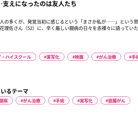
…支えになったのは友人たち
人の多くが、発覚当初に感じるという「まさか私が……」という
花理佐さん（52）に、辛く厳しい闘病の日々を赤裸々に語っていただ
のブログで直腸がんであったことを公表した立花理佐さん。その後
、読者の反響を呼んでいる。「元気をもらっているのは私のほう。
きるのも、多くの
プ・ハイスクール
実写化
映画
がん治療
手
ているテーマ
闘病
がん治療
手術
実写化
直腸がん