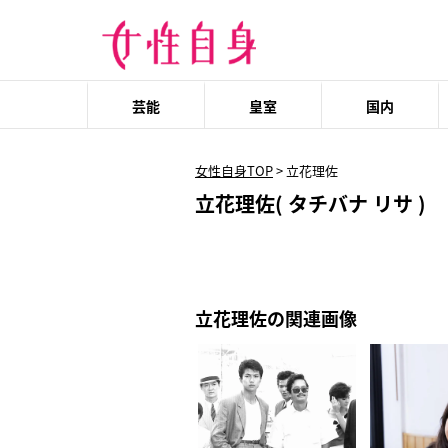
芸能
皇室
国内
女性自身TOP
>
立花理佐
立花理佐( タチバナ リサ )
立花理佐の関連画像