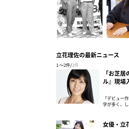
立花理佐の最新ニュース
1 ～2件/
2件
「お芝居
ル』現場
「デビュー作
字が多く、し
もなく、演技
な……』って
ときに、映画
女優・立