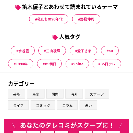
笛木優子とあわせて読まれているテーマ
私たちの90年代
野島伸司
人気タグ
水谷豊
三山凌輝
愛子さま
au
1994年
BS朝日
9nine
BS日テレ
カテゴリー
芸能
皇室
国内
海外
スポーツ
ライフ
コミック
コラム
占い