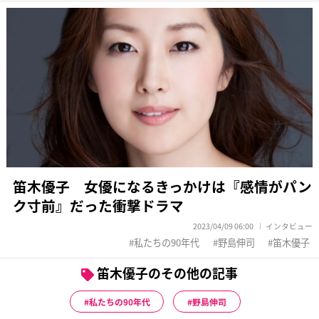
笛木優子 女優になるきっかけは『感情がパン
ク寸前』だった衝撃ドラマ
2023/04/09 06:00
インタビュー
私たちの90年代
野島伸司
笛木優子
笛木優子のその他の記事
私たちの90年代
野島伸司