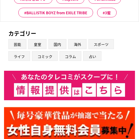
BALLISTIK BOYZ from EXILE TRIBE
3蜜
カテゴリー
芸能
皇室
国内
海外
スポーツ
ライフ
コミック
コラム
占い