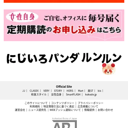
Official Site
JJ
CLASSY.
VERY
STORY
HERS
Mart
美ST
bis
和食スタイル
女性自身
SmartFLASH
kokode.jp
このサイトについて
コンテンツポリシー
プライバシーポリシー
利用規約
特定商取引法に基づく表記
広告掲載について
運営会社
ニュース提供先
WEBプッシュ通知について
情報提供
お問い合わせ