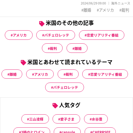
2024/06/29 09:00
海外ニュース
離婚
アメリカ
裁判
米国のその他の記事
アメリカ
バチェロレッテ
恋愛リアリティ番組
裁判
離婚
米国とあわせて読まれているテーマ
離婚
アメリカ
裁判
恋愛リアリティ番組
バチェロレッテ
人気タグ
三山凌輝
愛子さま
水谷豊
3時のヒロイン
capsule
CHERRSEE