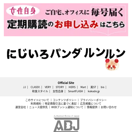
Official Site
JJ
CLASSY.
VERY
STORY
HERS
Mart
美ST
bis
和食スタイル
女性自身
SmartFLASH
kokode.jp
このサイトについて
コンテンツポリシー
プライバシーポリシー
利用規約
特定商取引法に基づく表記
広告掲載について
運営会社
ニュース提供先
WEBプッシュ通知について
情報提供
お問い合わせ