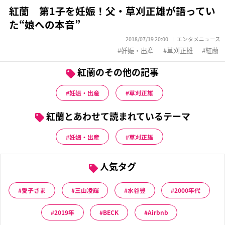
紅蘭 第1子を妊娠！父・草刈正雄が語ってい
た“娘への本音”
2018/07/19 20:00
エンタメニュース
妊娠・出産
草刈正雄
紅蘭
紅蘭のその他の記事
妊娠・出産
草刈正雄
紅蘭とあわせて読まれているテーマ
妊娠・出産
草刈正雄
人気タグ
愛子さま
三山凌輝
水谷豊
2000年代
2019年
BECK
Airbnb