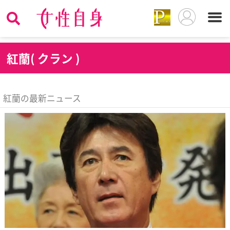
紅
蘭( クラン )
紅蘭の最新ニュース