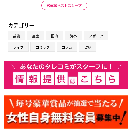
2019ベストスクープ
カテゴリー
芸能
皇室
国内
海外
スポーツ
ライフ
コミック
コラム
占い