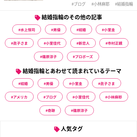
ブログ
小林麻耶
結婚指輪
結婚指輪のその他の記事
水上恒司
男優
結婚
小室圭
眞子さま
小室佳代
新恋人
市村正親
篠原涼子
プロポーズ
結婚指輪とあわせて読まれているテーマ
結婚
男優
小室圭
眞子さま
アメリカ
ブログ
小室佳代
小林麻耶
奇跡
篠原涼子
人気タグ