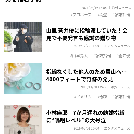
2021/02/16 18:05
海外ニュース
プロポーズ
窃盗
結婚指輪
山里 蒼井優に指輪渡していた！会
見で不要発言も感謝の贈り物
2019/12/20 11:00
エンタメニュース
山里亮太
結婚指輪
蒼井優
指輪なくした他人のため雪山へ…
4000フィートで奇跡の発見
2019/11/30 17:45
海外ニュース
アメリカ
奇跡
結婚指輪
小林麻耶 7か月遅れの結婚指輪
に“嗚咽レベル”の大号泣
2019/03/01 16:00
エンタメニュース