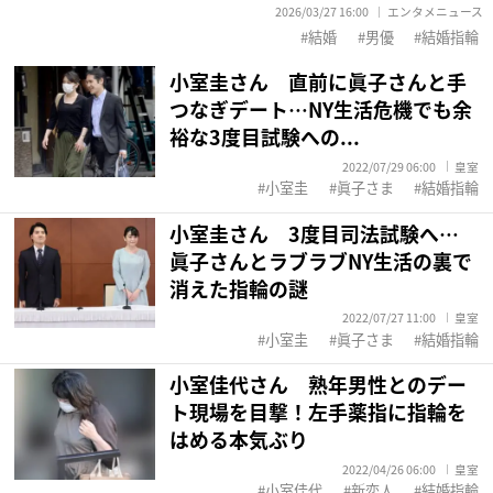
2026/03/27 16:00
エンタメニュース
結婚
男優
結婚指輪
小室圭さん 直前に眞子さんと手
つなぎデート…NY生活危機でも余
裕な3度目試験への...
2022/07/29 06:00
皇室
小室圭
眞子さま
結婚指輪
小室圭さん 3度目司法試験へ…
眞子さんとラブラブNY生活の裏で
消えた指輪の謎
2022/07/27 11:00
皇室
小室圭
眞子さま
結婚指輪
小室佳代さん 熟年男性とのデー
ト現場を目撃！左手薬指に指輪を
はめる本気ぶり
2022/04/26 06:00
皇室
小室佳代
新恋人
結婚指輪