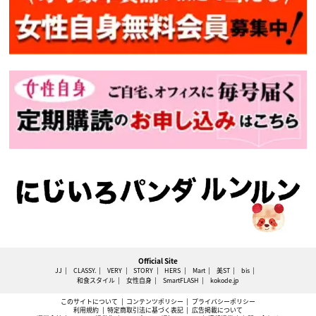
Official Site
JJ
CLASSY.
VERY
STORY
HERS
Mart
美ST
bis
和食スタイル
女性自身
SmartFLASH
kokode.jp
このサイトについて
コンテンツポリシー
プライバシーポリシー
利用規約
特定商取引法に基づく表記
広告掲載について