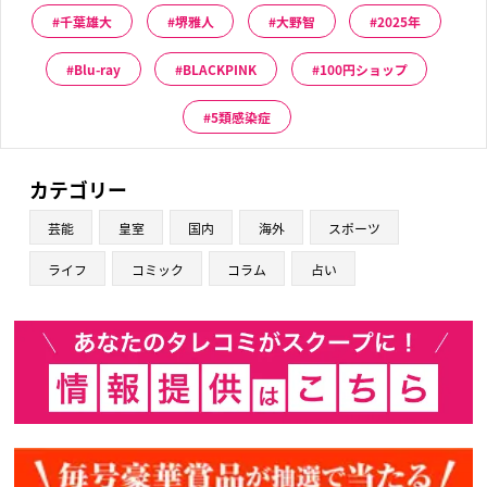
千葉雄大
堺雅人
大野智
2025年
Blu-ray
BLACKPINK
100円ショップ
5類感染症
カテゴリー
芸能
皇室
国内
海外
スポーツ
ライフ
コミック
コラム
占い