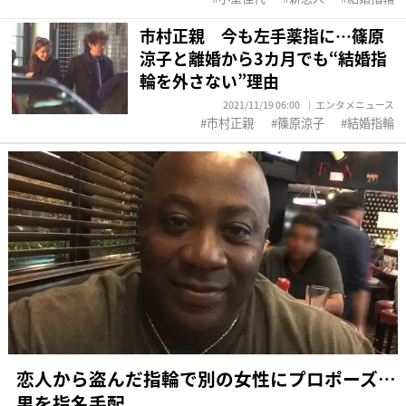
市村正親 今も左手薬指に…篠原
涼子と離婚から3カ月でも“結婚指
輪を外さない”理由
2021/11/19 06:00
エンタメニュース
市村正親
篠原涼子
結婚指輪
恋人から盗んだ指輪で別の女性にプロポーズ…
男を指名手配