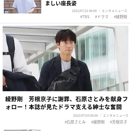
ましい座長姿
2022/07/21 06:00
エンタメニュース
TBS
ドラマ
綾野剛
綾野剛 芳根京子に謝罪、石原さとみを献身フ
ォロー！本誌が見たドラマ支える紳士な奮闘
2022/07/03 06:00
エンタメニュース
石原さとみ
綾野剛
芳根京子