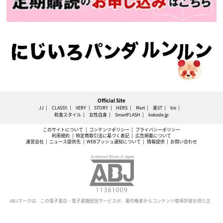
Official Site
JJ
CLASSY.
VERY
STORY
HERS
Mart
美ST
bis
和食スタイル
女性自身
SmartFLASH
kokode.jp
このサイトについて
コンテンツポリシー
プライバシーポリシー
利用規約
特定商取引法に基づく表記
広告掲載について
運営会社
ニュース提供先
WEBプッシュ通知について
情報提供
お問い合わせ
ABJマークは、この電子書店・電子書籍配信サービスが、著作権者からコンテンツ使用許諾を得た正
規版配信サービスであることを示す登録商標（登録番号 第6091713号）です。
本サイトに掲載されているすべての文章・画像の無断転載・複製行為を固く禁止します。すべて