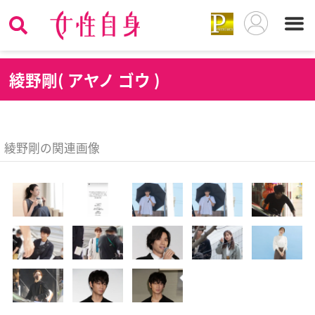
綾
野剛( アヤノ ゴウ )
綾野剛の関連画像