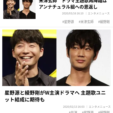
米津玄師 ドラマ主題歌再降臨は
アンナチュラル組への恩返し
2020/03/16 16:10
エンタメニュース
星野源
米津玄師
綾野剛
星野源と綾野剛がW主演ドラマへ 主題歌ユニ
ット結成に期待も
2020/02/13 16:03
エンタメニュース
共演
星野源
綾野剛