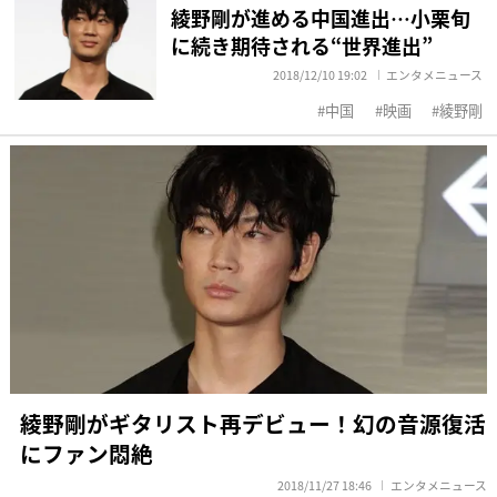
綾野剛が進める中国進出…小栗旬
に続き期待される“世界進出”
2018/12/10 19:02
エンタメニュース
中国
映画
綾野剛
綾野剛がギタリスト再デビュー！幻の音源復活
にファン悶絶
2018/11/27 18:46
エンタメニュース