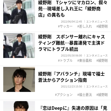
綾野剛 Tシャツにマカロン、叙々
苑…現場差し入れ王に「綾野商
店」の異名も
2022/06/04 12:45
エンタメニュース
サッカー
差し入れ
綾野剛
綾野剛 スポンサー離れにキャス
ティング難航…暴露連発で主演ド
ラマにトラブル続出
2022/05/30 06:00
エンタメニュース
トラブル
東谷義和
綾野剛
綾野剛『アバランチ』現場で福士
蒼汰からアクション指南
2021/12/23 15:50
エンタメニュース
アクション
福士蒼汰
綾野剛
『恋はDeepに』失速の原因は「見