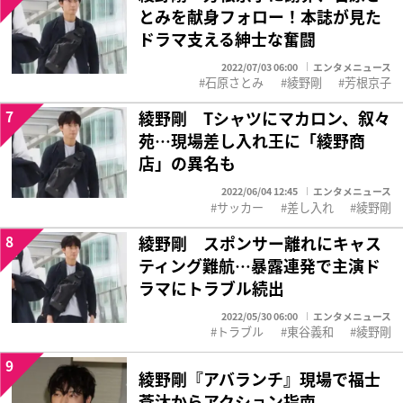
とみを献身フォロー！本誌が見た
ドラマ支える紳士な奮闘
2022/07/03 06:00
エンタメニュース
石原さとみ
綾野剛
芳根京子
7
綾野剛 Tシャツにマカロン、叙々
苑…現場差し入れ王に「綾野商
店」の異名も
2022/06/04 12:45
エンタメニュース
サッカー
差し入れ
綾野剛
8
綾野剛 スポンサー離れにキャス
ティング難航…暴露連発で主演ド
ラマにトラブル続出
2022/05/30 06:00
エンタメニュース
トラブル
東谷義和
綾野剛
9
綾野剛『アバランチ』現場で福士
蒼汰からアクション指南