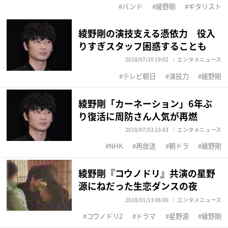
バンド
綾野剛
ギタリスト
綾野剛の演技支える憑依力 役入
りすぎスタッフ困惑することも
2018/07/10 19:02
エンタメニュース
テレビ朝日
演技力
綾野剛
綾野剛「カーネーション」6年ぶ
り復活に周防さん人気が再燃
2018/07/03 23:43
エンタメニュース
NHK
再放送
朝ドラ
綾野剛
綾野剛『コウノドリ』共演の星野
源にねだった生恋ダンスの夜
2018/01/13 06:00
エンタメニュース
コウノドリ2
ドラマ
星野源
綾野剛