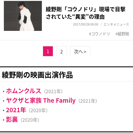
綾野剛「コウノドリ」現場で目撃
されていた“異変”の理由
2017/09/28 06:00
エンタメニュース
コウノドリ
綾野剛
1
2
次へ >
綾野剛の映画出演作品
ホムンクルス
（2021年）
ヤクザと家族 The Family
（2021年）
2021年
（2020年）
影裏
（2020年）