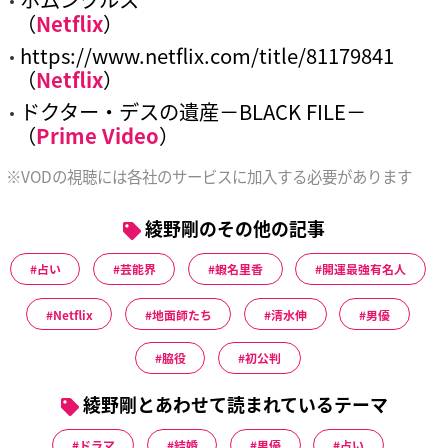
（
Netflix
）
https://www.netflix.com/title/81179841
（
Netflix
）
ドクター・デスの遺産－BLACK FILE－
（
Prime Video
）
※VODの視聴には各社のサービスに加入する必要があります
綾野剛のその他の記事
占い
芸能界
蝦名里香
開運最強有名人
Netflix
地面師たち
清水伸
男優
脇役
初公判
綾野剛とあわせて読まれているテーマ
ドラマ
結婚
男優
占い