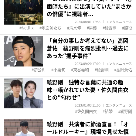
面師たち』に出演していた“まさか
の俳優”に視聴者...
2024/08/01 17:55
エンタメニュース
Netflix
地面師たち
清水伸
男優
綾野剛
脇役
「自分の事しか考えてない」高岡
蒼佑 綾野剛を痛烈批判…過去に
あった“握手事件”
2023/09/20 17:00
エンタメニュース
初公判
小栗旬
東谷義和
綾野剛
高岡蒼佑
綾野剛 独特な言葉に共通の趣
味…囁かれていた妻・佐久間由衣
との“匂わせ”
2023/01/03 11:00
エンタメニュース
佐久間由衣
結婚
綾野剛
綾野剛 共演者に節酒宣言！『オ
ールドルーキー』現場で見せた慎