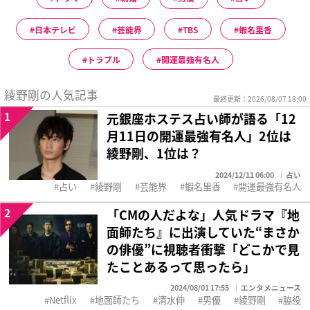
日本テレビ
芸能界
TBS
蝦名里香
トラブル
開運最強有名人
綾野剛の人気記事
最終更新：2026/08/07 18:00
1
元銀座ホステス占い師が語る「12
月11日の開運最強有名人」2位は
綾野剛、1位は？
2024/12/11 06:00
占い
占い
綾野剛
芸能界
蝦名里香
開運最強有名人
2
「CMの人だよな」人気ドラマ『地
面師たち』に出演していた“まさか
の俳優”に視聴者衝撃「どこかで見
たことあるって思ったら」
2024/08/01 17:55
エンタメニュース
Netflix
地面師たち
清水伸
男優
綾野剛
脇役