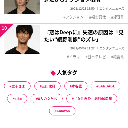
2021/12/23 15:50
エンタメニュース
アクション
福士蒼汰
綾野剛
10
『恋はDeepに』失速の原因は「見
たい“綾野剛像”のズレ」
2021/05/07 21:27
エンタメニュース
ドラマ
日本テレビ
綾野剛
人気タグ
愛子さま
三山凌輝
水谷豊
BANDAGE
aiko
8人の女たち
「女性自身」創刊60周年
Amazon