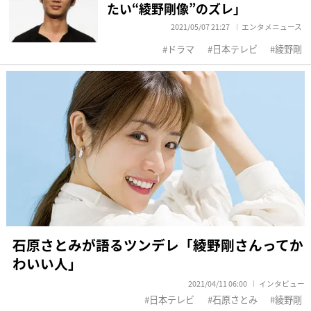
たい“綾野剛像”のズレ」
2021/05/07 21:27
エンタメニュース
ドラマ
日本テレビ
綾野剛
石原さとみが語るツンデレ「綾野剛さんってか
わいい人」
2021/04/11 06:00
インタビュー
日本テレビ
石原さとみ
綾野剛