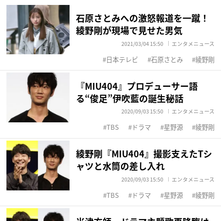
石原さとみへの激怒報道を一蹴！
綾野剛が現場で見せた男気
2021/03/04 15:50
エンタメニュース
日本テレビ
石原さとみ
綾野剛
『MIU404』プロデューサー語
る“俊足”伊吹藍の誕生秘話
2020/09/03 15:50
エンタメニュース
TBS
ドラマ
星野源
綾野剛
綾野剛『MIU404』撮影支えたTシ
ャツと水筒の差し入れ
2020/09/03 15:50
エンタメニュース
TBS
ドラマ
星野源
綾野剛