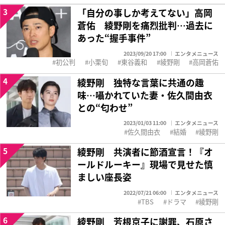
3
「自分の事しか考えてない」高岡
蒼佑 綾野剛を痛烈批判…過去に
あった“握手事件”
2023/09/20 17:00
エンタメニュース
初公判
小栗旬
東谷義和
綾野剛
高岡蒼佑
4
綾野剛 独特な言葉に共通の趣
味…囁かれていた妻・佐久間由衣
との“匂わせ”
2023/01/03 11:00
エンタメニュース
佐久間由衣
結婚
綾野剛
5
綾野剛 共演者に節酒宣言！『オ
ールドルーキー』現場で見せた慎
ましい座長姿
2022/07/21 06:00
エンタメニュース
TBS
ドラマ
綾野剛
6
綾野剛 芳根京子に謝罪、石原さ