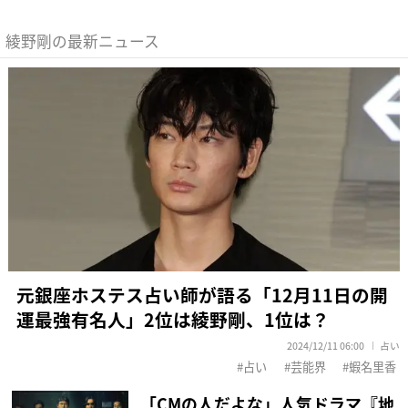
綾野剛の最新ニュース
元銀座ホステス占い師が語る「12月11日の開
運最強有名人」2位は綾野剛、1位は？
2024/12/11 06:00
占い
占い
芸能界
蝦名里香
「CMの人だよな」人気ドラマ『地