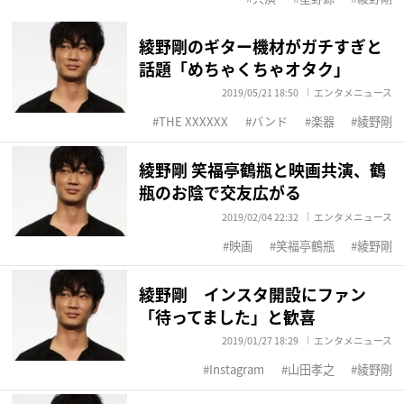
綾野剛のギター機材がガチすぎと
話題「めちゃくちゃオタク」
2019/05/21 18:50
エンタメニュース
THE XXXXXX
バンド
楽器
綾野剛
綾野剛 笑福亭鶴瓶と映画共演、鶴
瓶のお陰で交友広がる
2019/02/04 22:32
エンタメニュース
映画
笑福亭鶴瓶
綾野剛
綾野剛 インスタ開設にファン
「待ってました」と歓喜
2019/01/27 18:29
エンタメニュース
Instagram
山田孝之
綾野剛