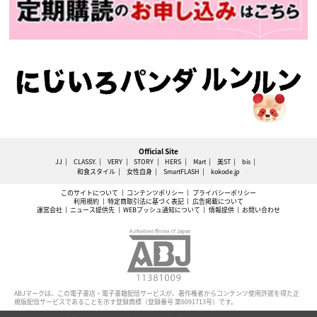
Official Site
JJ
CLASSY.
VERY
STORY
HERS
Mart
美ST
bis
和食スタイル
女性自身
SmartFLASH
kokode.jp
このサイトについて
コンテンツポリシー
プライバシーポリシー
利用規約
特定商取引法に基づく表記
広告掲載について
運営会社
ニュース提供先
WEBプッシュ通知について
情報提供
お問い合わせ
ABJマークは、この電子書店・電子書籍配信サービスが、著作権者からコンテンツ使用許諾を得た正
規版配信サービスであることを示す登録商標（登録番号 第6091713号）です。