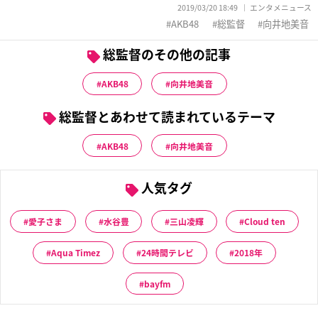
2019/03/20 18:49
エンタメニュース
AKB48
総監督
向井地美音
総監督のその他の記事
AKB48
向井地美音
総監督とあわせて読まれているテーマ
AKB48
向井地美音
人気タグ
愛子さま
水谷豊
三山凌輝
Cloud ten
Aqua Timez
24時間テレビ
2018年
bayfm