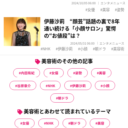
2024/10/05 06:00
エンタメニュース
女優
美容
姿勢
伊藤沙莉 “顔芸”話題の裏で8年
通い続ける「小顔サロン」驚愕
の“お値段”は？
2024/05/31 06:00
エンタメニュース
NHK
伊藤沙莉
小顔
朝ドラ
美容術
美容術のその他の記事
内田有紀
女優
姿勢
美容
谷原章介
NHK
伊藤沙莉
小顔
朝ドラ
美容術とあわせて読まれているテーマ
女優
NHK
朝ドラ
美容