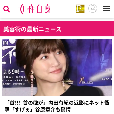
美
容術の最新ニュース
「首!!︎!!︎ 首の皺が」内田有紀の近影にネット衝
撃「すげぇ」谷原章介も驚愕