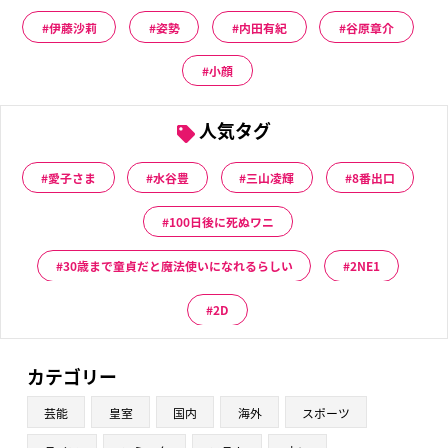
伊藤沙莉
姿勢
内田有紀
谷原章介
小顔
人気タグ
愛子さま
水谷豊
三山凌輝
8番出口
100日後に死ぬワニ
30歳まで童貞だと魔法使いになれるらしい
2NE1
2D
カテゴリー
芸能
皇室
国内
海外
スポーツ