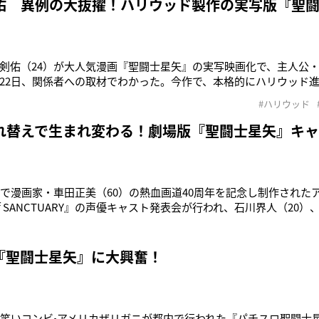
佑 異例の大抜擢！ハリウッド製作の実写版『聖
剣佑（24）が大人気漫画『聖闘士星矢』の実写映画化で、主人公
22日、関係者への取材でわかった。今作で、本格的にハリウッド
二章”の幕開けとなりそうだ。『聖闘士星矢』は『週刊少年ジャンプ』で
#ハリウッド
刊行されたコミックスは全28巻。そしてシリーズ累計発行部数は驚異
。また
れ替えで生まれ変わる！劇場版『聖闘士星矢』キ
内で漫画家・車田正美（60）の熱血画道40周年を記念し制作された
D of SANCTUARY』の声優キャスト発表会が行われ、石川界人（20
4）、岡本信彦（27）、野島健児（37）ら総勢１０名の売れっ子声
’85から’90に週刊『少年ジャンプ』にて連載された大ヒットコミッ
『聖闘士星矢』に大興奮！
お笑いコンビ•アメリカザリガニが都内で行われた『パチスロ聖闘士