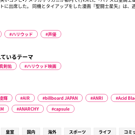
トに出席した。 同機とタイアップをした漫画『聖闘士星矢』は、
超人気作。アニメ好きとして知られる二人は「秋葉原を歩いてて
いですよ！」と大興奮の様子。 この日、イベントにはアニメ版の
KE-UPのN
ハリウッド
声優
れているテーマ
真剣佑
ハリウッド映画
凌輝
AIR
billboard JAPAN
ANRI
Acid Bla
AM
ANARCHY
capsule
皇室
国内
海外
スポーツ
ライフ
コミ