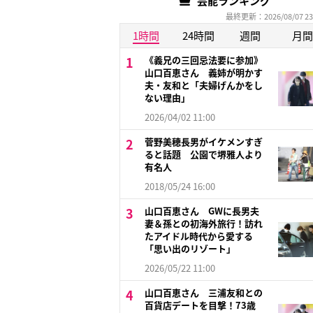
芸能ランキング
最終更新：2026/08/07 23
1時間
24時間
週間
月間
《義兄の三回忌法要に参加》
山口百恵さん 義姉が明かす
夫・友和と「夫婦げんかをし
ない理由」
2026/04/02 11:00
菅野美穂長男がイケメンすぎ
ると話題 公園で堺雅人より
有名人
2018/05/24 16:00
山口百恵さん GWに長男夫
妻＆孫との初海外旅行！訪れ
たアイドル時代から愛する
「思い出のリゾート」
2026/05/22 11:00
山口百恵さん 三浦友和との
百貨店デートを目撃！73歳