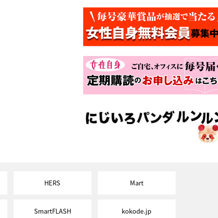
HERS
Mart
SmartFLASH
kokode.jp