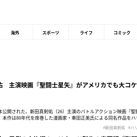
海外
スポーツ
ライフ
コミック
佑 主演映画『聖闘士星矢』がアメリカでも大コ
日本公開された、新田真剣佑（26）主演のバトルアクション映画『聖闘
ing』。本作は80年代を席巻した漫画家・車田正美氏による同名作品を
開前から話題作として注目を集めていたが、なんと日本のみならず
#新田真剣佑
#ハ
陥っているというのだ。日本ではアニメ映画『ザ・スーパーマリオ
平（40）主