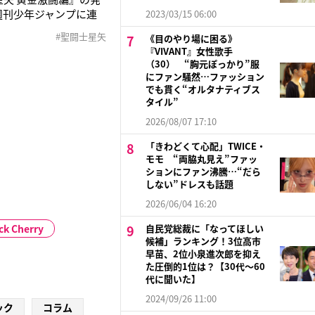
週刊少年ジャンプに連
2023/03/15 06:00
、聖闘士星矢を知らない
#聖闘士星矢
《目のやり場に困る》
主題歌「ペガサス幻
『VIVANT』女性歌手
（30） “胸元ぽっかり”服
にファン騒然…ファッション
でも貫く“オルタナティブス
タイル”
2026/08/07 17:10
「きわどくて心配」TWICE・
モモ “両脇丸見え”ファッ
ションにファン沸騰…“だら
しない”ドレスも話題
2026/06/04 16:20
ck Cherry
自民党総裁に「なってほしい
候補」ランキング！3位高市
早苗、2位小泉進次郎を抑え
た圧倒的1位は？【30代〜60
代に聞いた】
2024/09/26 11:00
ック
コラム