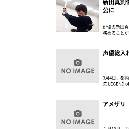
新田真剣
公に
俳優の新田真
務めることが
華々しい“第
で連載され、
記録している
声優総入
3月4日、都
矢 LEGEN
小野賢章（2
士星矢』とは
アメザリ
１月19日、