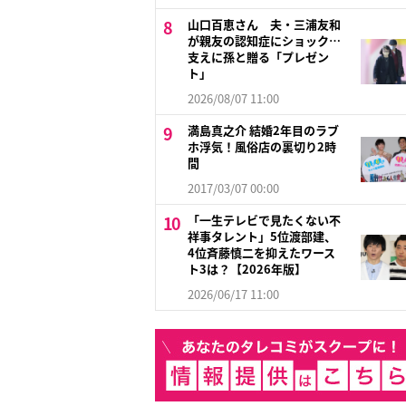
山口百恵さん 夫・三浦友和
が親友の認知症にショック…
支えに孫と贈る「プレゼン
ト」
2026/08/07 11:00
満島真之介 結婚2年目のラブ
ホ浮気！風俗店の裏切り2時
間
2017/03/07 00:00
「一生テレビで見たくない不
祥事タレント」5位渡部建、
4位斉藤慎二を抑えたワース
ト3は？【2026年版】
2026/06/17 11:00