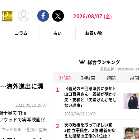
2026/08/07
(金)
コラム
占い
お買い物
総合ランキング
最終更新：2026/08/07 23
1時間
24時間
週間
月間
ケ…海外進出に漂
《義兄の三回忌法要に参加》
山口百恵さん 義姉が明かす
夫・友和と「夫婦げんかをし
2023/05/15 19:07
ない理由」
士星矢 The
2026/04/02 11:00
ハリウッドで実写映画化
次の政権を取ってほしい党
アメリカでも“大コ
リウッド映画
#聖闘士星矢
3位 立憲民主、2位 維新を抑
ブラザーズ・ムービ
えた衝撃の圧倒的1位は？