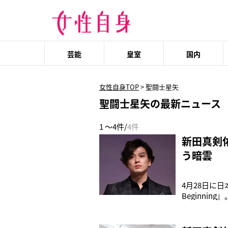
芸能
皇室
国内
女性自身TOP
>
聖闘士星矢
聖闘士星矢の最新ニュース
1 ～4件/
4件
新田真剣
う暗雲
4月28日に
Beginn
したもの。公
ケ”の窮地に
ー』と鈴木亮