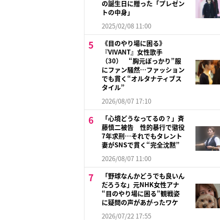
の誕生日に贈った「プレゼン
トの中身」
2025/02/08 11:00
《目のやり場に困る》
『VIVANT』女性歌手
（30） “胸元ぽっかり”服
にファン騒然…ファッション
でも貫く“オルタナティブス
タイル”
2026/08/07 17:10
「心境どうなってるの？」斉
藤慎二被告 性的暴行で懲役
7年求刑…それでもタレント
妻がSNSで貫く“完全沈黙”
2026/08/07 11:00
「野球なんかどうでも良いん
だろうな」元NHK女性アナ
“目のやり場に困る”観戦姿
に疑問の声があがったワケ
2026/07/22 17:55