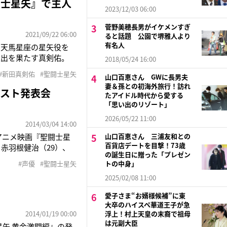
闘士星矢』で主人
2023/12/03 06:00
菅野美穂長男がイケメンすぎ
2021/09/22 06:00
ると話題 公園で堺雅人より
有名人
・天馬星座の星矢役を
進出を果たす真剣佑。
2018/05/24 16:00
'85年から'90年ま
#新田真剣佑
#聖闘士星矢
山口百恵さん GWに長男夫
の3,500万部超えを
妻＆孫との初海外旅行！訪れ
ャスト発表会
たアイドル時代から愛する
「思い出のリゾート」
2026/05/22 11:00
2014/03/04 14:00
アニメ映画『聖闘士星
山口百恵さん 三浦友和との
百貨店デートを目撃！73歳
）、赤羽根健治（29）、
の誕生日に贈った「プレゼン
優が出席した。『聖闘
#声優
#聖闘士星矢
トの中身」
クで連載開始から9
2025/02/08 11:00
愛子さま“お婿様候補”に東
大卒のハイスペ華道王子が急
2014/01/19 00:00
浮上！村上天皇の末裔で祖母
は元副大臣
星矢 黄金激闘編』の発