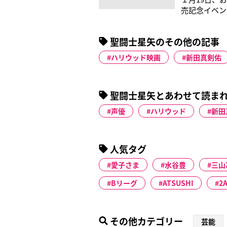
売記念イベン
載されていた
人なんていな
聖闘士星矢のその他の記事
想」を歌うMA
ハリウッド映画
新田真剣佑
聖闘士星矢とあわせて読ま
声優
ハリウッド
新田
人気タグ
愛子さま
水谷豊
三山
Bリーグ
ATSUSHI
2
その他カテゴリー
芸能