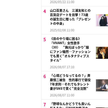
2026/05/22 11:00
山口百恵さん 三浦友和との
百貨店デートを目撃！73歳
の誕生日に贈った「プレゼン
トの中身」
2025/02/08 11:00
《目のやり場に困る》
『VIVANT』女性歌手
（30） “胸元ぽっかり”服
にファン騒然…ファッション
でも貫く“オルタナティブス
タイル”
2026/08/07 17:10
「心境どうなってるの？」斉
藤慎二被告 性的暴行で懲役
7年求刑…それでもタレント
妻がSNSで貫く“完全沈黙”
2026/08/07 11:00
「野球なんかどうでも良いん
だろうな」元NHK女性アナ