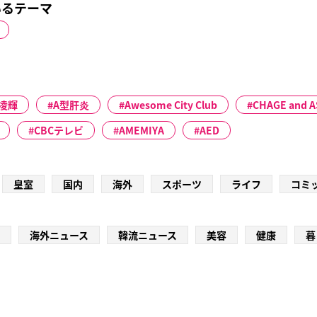
いるテーマ
凌輝
A型肝炎
Awesome City Club
CHAGE and 
CBCテレビ
AMEMIYA
AED
皇室
国内
海外
スポーツ
ライフ
コミ
海外ニュース
韓流ニュース
美容
健康
暮