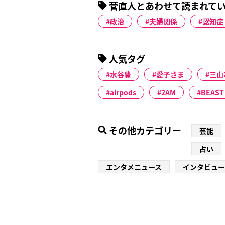
菅直人とあわせて読まれて
政治
夫婦関係
認知症
人気タグ
水谷豊
愛子さま
三山
airpods
2AM
BEAST
その他カテゴリー
芸能
占い
エンタメニュース
インタビュー