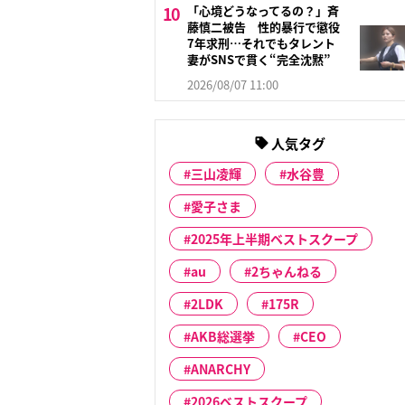
「心境どうなってるの？」斉
藤慎二被告 性的暴行で懲役
7年求刑…それでもタレント
妻がSNSで貫く“完全沈黙”
2026/08/07 11:00
人気タグ
三山凌輝
水谷豊
愛子さま
2025年上半期ベストスクープ
au
2ちゃんねる
2LDK
175R
AKB総選挙
CEO
ANARCHY
2026ベストスクープ