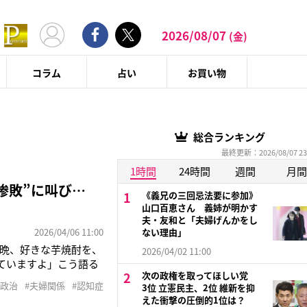
2026/08/07
(金)
コラム
占い
お買い物
総合ランキング
最終更新：2026/08/07 23
1時間
24時間
週間
月間
惨敗”に叫び…
《義兄の三回忌法要に参加》
山口百恵さん 義姉が明かす
夫・友和と「夫婦げんかをし
2026/04/06 11:00
ない理由」
晩、好きな芋焼酎を、
2026/04/02 11:00
ていますよ」こう語る
次の政権を取ってほしい党
10月に政界を引退した
#政治
#夫婦関係
#認知症
3位 立憲民主、2位 維新を抑
っていることが明らか
えた衝撃の圧倒的1位は？