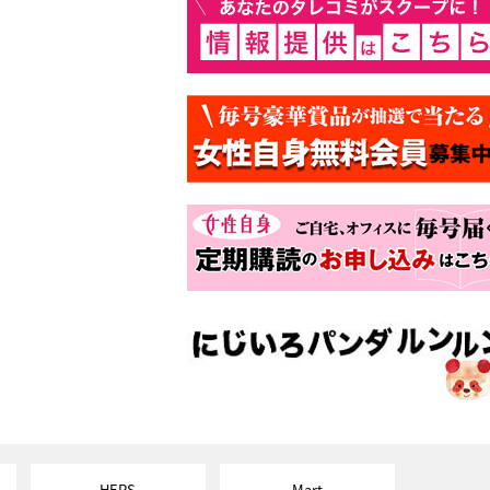
HERS
Mart