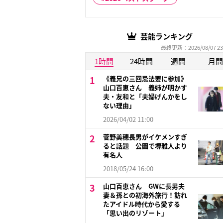
芸能ランキング
最終更新：2026/08/07 23
1時間
24時間
週間
月間
《義兄の三回忌法要に参加》
山口百恵さん 義姉が明かす
夫・友和と「夫婦げんかをし
ない理由」
2026/04/02 11:00
菅野美穂長男がイケメンすぎ
ると話題 公園で堺雅人より
有名人
2018/05/24 16:00
山口百恵さん GWに長男夫
妻＆孫との初海外旅行！訪れ
たアイドル時代から愛する
「思い出のリゾート」