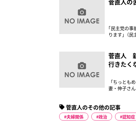
菅直人の
｢民主党の事
ります｣（民
23日には横
の首相が落選
が、妻の伸子
菅直人 
行きたく
「ちっともめ
妻・伸子さん
ど、“結婚生
派首相の家族
菅直人のその他の記事
夫婦関係
政治
認知症