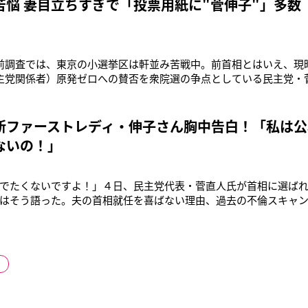
苦悩 妻目立ちすぎで「投票用紙に"菅伸子"」多数
前調査では、東京の小選挙区は軒並み苦戦中。前首相とはいえ、現
主党関係者）原発ゼロへの賛否を衆院選の争点としている民主党・菅
浜市内で演説するなどしているが、あまり話題になっていないとこ
危機という異例の事態は、民主党の轟沈ぶりを象徴している。そ
さん（67）だ。「挨拶
新ファーストレディ・伸子さん胸中告白！「私は公
ないの！」
でたくないですよ！」４日、民主党代表・菅直人氏が首相に選ば
はそう語った。夫の首相就任を喜ばない理由、過去の不倫スキャ
活40年”新ファーストレディの本音とは……。そして88歳の母・順
の肉声を本誌で独占公開！