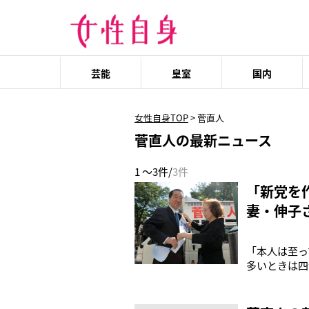
芸能
皇室
国内
女性自身TOP
>
菅直人
菅直人の最新ニュース
1 ～3件/
3件
「新党を
妻・伸子
「本人は至っ
多いときは四
のは、第94
菅氏。その後
になった。「