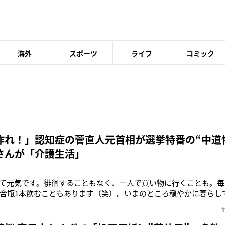
海外
スポーツ
ライフ
コミック
作れ！」認知症の菅直人元首相が選挙特番の“中道
さんが「介護生活」
て元気です。徘徊することもなく、一人で買い物に行くことも。毎
合瓶1本飲むこともあります（笑）。いまのところ穏やかに暮らし
代内閣総理大臣、菅直人氏（79）の妻・伸子さん（80）だ。2024年
、ほとんど表舞台に姿を現さなかったが、今年に入り、認知症を患
引退する1