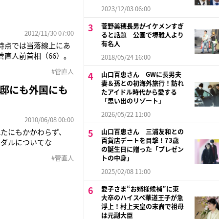
2023/12/03 06:00
菅野美穂長男がイケメンすぎ
2012/11/30 07:00
ると話題 公園で堺雅人より
有名人
時点では当落線上にあ
直人前首相（66）。
2018/05/24 16:00
ろは否めない。一代前
#菅直人
山口百恵さん GWに長男夫
こで奮闘しているの
妻＆孫との初海外旅行！訪れ
邸にも外国にも
たアイドル時代から愛する
「思い出のリゾート」
2026/05/22 11:00
2010/06/08 00:00
れたにもかかわらず、
山口百恵さん 三浦友和との
百貨店デートを目撃！73歳
ンダルについてな
の誕生日に贈った「プレゼン
子さんの母心まで、庶民
#菅直人
トの中身」
2025/02/08 11:00
愛子さま“お婿様候補”に東
大卒のハイスペ華道王子が急
浮上！村上天皇の末裔で祖母
は元副大臣