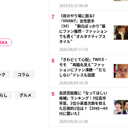
2023/03/15 06:00
《目のやり場に困る》
『VIVANT』女性歌手
（30） “胸元ぽっかり”服
にファン騒然…ファッション
でも貫く“オルタナティブス
タイル”
ASKA
2026/08/07 17:10
「きわどくて心配」TWICE・
モモ “両脇丸見え”ファッ
ションにファン沸騰…“だら
ック
コラム
しない”ドレスも話題
2026/06/04 16:20
自民党総裁に「なってほしい
らし
グルメ
候補」ランキング！3位高市
早苗、2位小泉進次郎を抑え
た圧倒的1位は？【30代〜60
代に聞いた】
2024/09/26 11:00