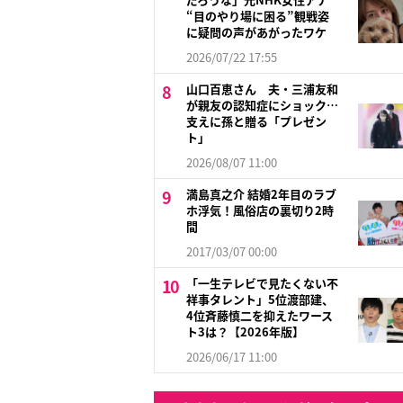
“目のやり場に困る”観戦姿
に疑問の声があがったワケ
2026/07/22 17:55
山口百恵さん 夫・三浦友和
が親友の認知症にショック…
支えに孫と贈る「プレゼン
ト」
2026/08/07 11:00
満島真之介 結婚2年目のラブ
ホ浮気！風俗店の裏切り2時
間
2017/03/07 00:00
「一生テレビで見たくない不
祥事タレント」5位渡部建、
4位斉藤慎二を抑えたワース
ト3は？【2026年版】
2026/06/17 11:00