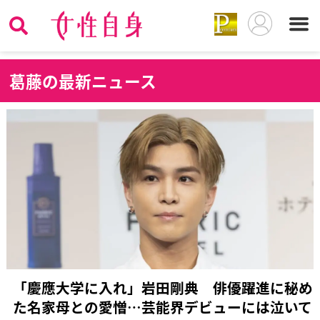
葛
藤の最新ニュース
「慶應大学に入れ」岩田剛典 俳優躍進に秘め
た名家母との愛憎…芸能界デビューには泣いて