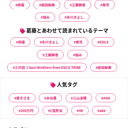
俳優
岩田剛典
工藤静香
育児
悩み
氷川きよし
葛藤とあわせて読まれているテーマ
俳優
氷川きよし
育児
EXILE
工藤静香
悩み
三代目 J Soul Brothers from EXILE TRIBE
岩田剛典
人気タグ
愛子さま
水谷豊
三山凌輝
ANA
200万円
C型肝炎
4K
akb