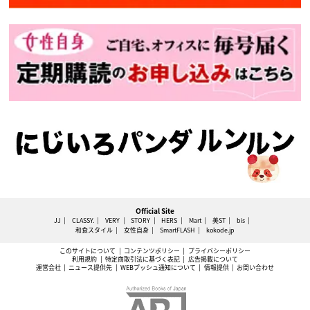
Official Site
JJ
CLASSY.
VERY
STORY
HERS
Mart
美ST
bis
和食スタイル
女性自身
SmartFLASH
kokode.jp
このサイトについて
コンテンツポリシー
プライバシーポリシー
利用規約
特定商取引法に基づく表記
広告掲載について
運営会社
ニュース提供先
WEBプッシュ通知について
情報提供
お問い合わせ