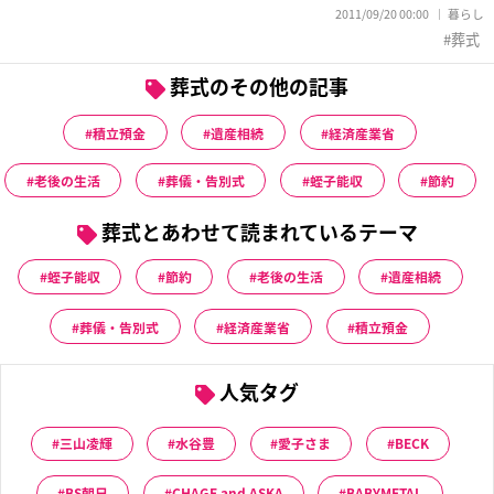
2011/09/20 00:00
暮らし
葬式
葬式のその他の記事
積立預金
遺産相続
経済産業省
老後の生活
葬儀・告別式
蛭子能収
節約
葬式とあわせて読まれているテーマ
蛭子能収
節約
老後の生活
遺産相続
葬儀・告別式
経済産業省
積立預金
人気タグ
三山凌輝
水谷豊
愛子さま
BECK
BS朝日
CHAGE and ASKA
BABYMETAL