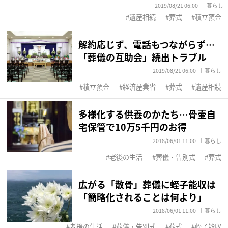
2019/08/21 06:00
暮らし
遺産相続
葬式
積立預金
解約応じず、電話もつながらず…
「葬儀の互助会」続出トラブル
2019/08/21 06:00
暮らし
積立預金
経済産業省
葬式
遺産相続
多様化する供養のかたち…骨壷自
宅保管で10万5千円のお得
2018/06/01 11:00
暮らし
老後の生活
葬儀・告別式
葬式
広がる「散骨」葬儀に蛭子能収は
「簡略化されることは何より」
2018/06/01 11:00
暮らし
老後の生活
葬儀・告別式
葬式
蛭子能収