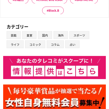
Block.B
カテゴリー
芸能
皇室
国内
海外
スポーツ
ライフ
コミック
コラム
占い