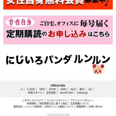
Official Site
JJ
CLASSY.
VERY
STORY
HERS
Mart
美ST
bis
和食スタイル
女性自身
SmartFLASH
kokode.jp
このサイトについて
コンテンツポリシー
プライバシーポリシー
利用規約
特定商取引法に基づく表記
広告掲載について
運営会社
ニュース提供先
WEBプッシュ通知について
情報提供
お問い合わせ