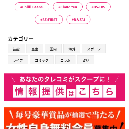
Chilli Beans.
Cloud ten
BS-TBS
BE:FIRST
B＆ZAI
カテゴリー
芸能
皇室
国内
海外
スポーツ
ライフ
コミック
コラム
占い