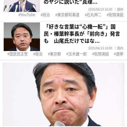
のヤジに説いた“真理...
2025/06/19 16:20
国内
YouTube
政治
東京都知事選
石丸伸二
街頭演説
「好きな言葉は“心機一転”」国
民・榛葉幹事長が「前向き」発言
も 山尾氏だけではな...
2025/06/13 18:00
国内
国民民主党
政治
東京都
玉木雄一郎
街頭演説
選挙