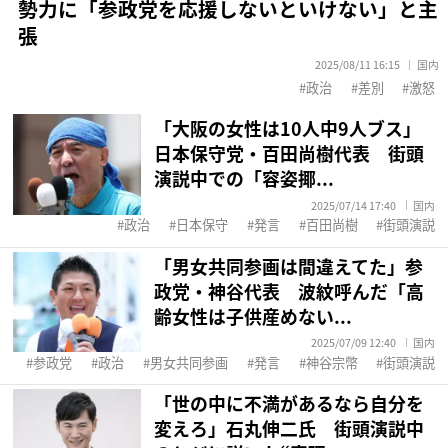
勢力に「参政党を応援しないといけない」と主
張
2025/08/11 16:15
国内
政治
差別
激怒
「大阪の女性は10人中9人ブス」
日本保守党・百田尚樹代表 街頭
演説中での「容姿揶...
2025/07/14 17:40
国内
政治
日本保守
発言
百田尚樹
街頭演説
「男女共同参画は間違えてた」参
政党・神谷代表 波紋呼んだ「高
齢女性は子供産めない...
2025/07/09 12:40
国内
参政党
政治
男女共同参画
発言
神谷宗幣
街頭演説
「世の中に不満があるなら自分を
変えろ」石丸伸二氏 街頭演説中