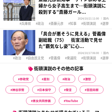
婦から女子高生まで…街頭演説に
殺到する“斎藤ガール...
2024/10/21 11:00
国内
兵庫県
政治
斎藤元彦
知事
街頭演説
選挙
「具合が悪そうに見える」菅義偉
副総裁（75） 街宣活動で見せ
た“覇気なし姿”に心...
2024/10/17 06:00
国内
政治
自由民主党
菅義偉
衆議院
街頭演説
選挙
街頭演説のその他の記事
参政党
差別
政治
激怒
神谷宗幣
日本保守
発言
百田尚樹
男女共同参画
YouTube