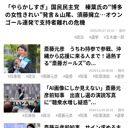
「やらかしすぎ」国民民主党 榛葉氏の“博多
の女性きれい”発言＆山尾、須藤擁立…オウン
ゴール連発で支持者離れの危機
2025/05/27 19:10
国内
政治
選挙
玉木雄一郎
斎藤元彦 うちわ持参で参戦、沖
縄から応援に来る人まで！過熱す
る“斎藤ガールズ”の...
2024/11/16 06:00
国内
兵庫県
政治
斎藤元彦
疑惑
知事
街頭演説
選挙
「AI画像にしか見えない」斎藤元
彦前知事 出直し選の演説写真
に“聴衆水増し疑惑”...
2024/11/14 18:15
国内
兵庫県
政治
斎藤元彦
知事
街頭演説
選挙
斎藤元彦前知事 サイン求める主