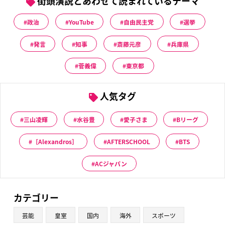
街頭演説とあわせて読まれているテーマ
政治
YouTube
自由民主党
選挙
発言
知事
斎藤元彦
兵庫県
菅義偉
東京都
人気タグ
三山凌輝
水谷豊
愛子さま
Bリーグ
［Alexandros］
AFTERSCHOOL
BTS
ACジャパン
カテゴリー
芸能
皇室
国内
海外
スポーツ