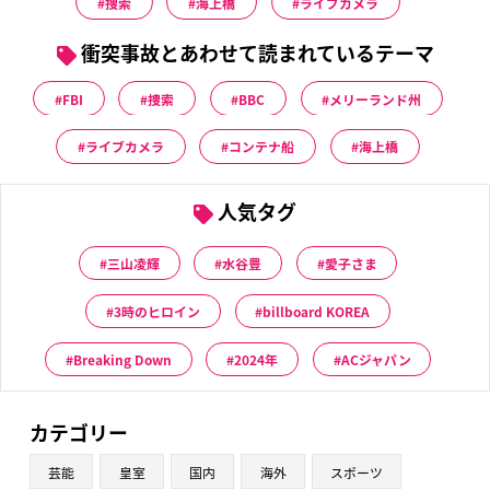
捜索
海上橋
ライブカメラ
衝突事故とあわせて読まれているテーマ
FBI
捜索
BBC
メリーランド州
ライブカメラ
コンテナ船
海上橋
人気タグ
三山凌輝
水谷豊
愛子さま
3時のヒロイン
billboard KOREA
Breaking Down
2024年
ACジャパン
カテゴリー
芸能
皇室
国内
海外
スポーツ