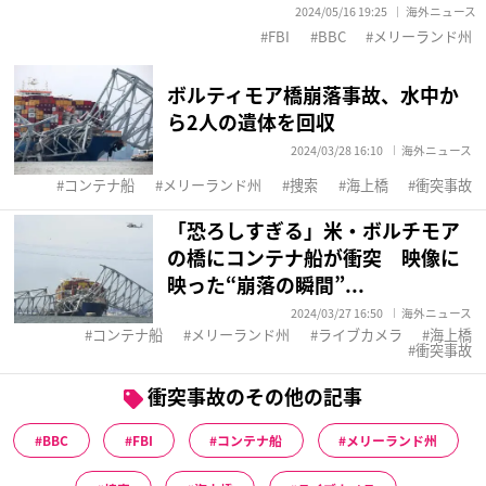
2024/05/16 19:25
海外ニュース
FBI
BBC
メリーランド州
ボルティモア橋崩落事故、水中か
ら2人の遺体を回収
2024/03/28 16:10
海外ニュース
コンテナ船
メリーランド州
捜索
海上橋
衝突事故
「恐ろしすぎる」米・ボルチモア
の橋にコンテナ船が衝突 映像に
映った“崩落の瞬間”...
2024/03/27 16:50
海外ニュース
コンテナ船
メリーランド州
ライブカメラ
海上橋
衝突事故
衝突事故のその他の記事
BBC
FBI
コンテナ船
メリーランド州