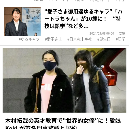
“愛子さま御用達ゆるキャラ”「ハ
ートラちゃん」が10歳に！ “特
技は語学”など多...
2024/05/08 06:00
皇室
ゆるキャラ
愛子さま
日本赤十字社
誕生日
語学
木村拓哉の英才教育で“世界的女優”に！愛娘
Koki,が英名門事務所と契約