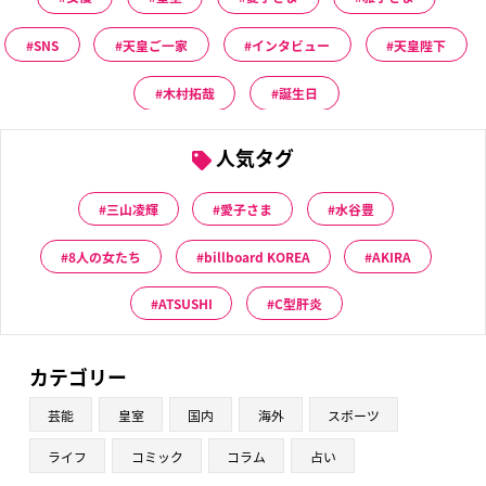
SNS
天皇ご一家
インタビュー
天皇陛下
木村拓哉
誕生日
人気タグ
三山凌輝
愛子さま
水谷豊
8人の女たち
billboard KOREA
AKIRA
ATSUSHI
C型肝炎
カテゴリー
芸能
皇室
国内
海外
スポーツ
ライフ
コミック
コラム
占い