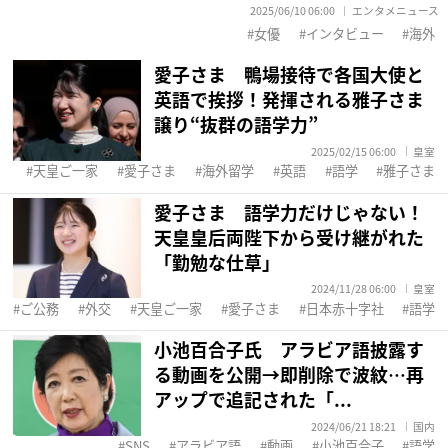
2025/06/10 06:00
エンタメニュース
女優
インタビュー
海外
愛子さま 鴨場接待で各国大使と
英語で挨拶！発揮される雅子さま
譲り“抜群の語学力”
2025/02/15 06:00
皇室
天皇ご一家
愛子さま
海外留学
英語
語学
雅子さま
愛子さま 語学力だけじゃない！
天皇皇后両陛下から受け継がれた
「勤勉な仕草」
2024/11/28 06:00
皇室
ご公務
外交
天皇ご一家
愛子さま
日本赤十字社
語学
小池百合子氏 アラビア語披露す
る動画を公開→即削除で波紋…再
アップで追記された「...
2024/06/21 18:21
国内
SNS
アラビア語
動画
小池百合子
語学