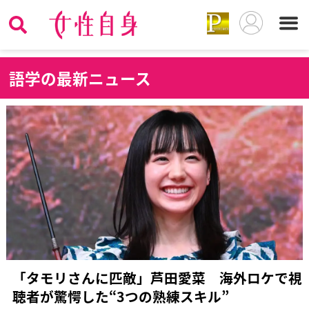
語
学の最新ニュース
「タモリさんに匹敵」芦田愛菜 海外ロケで視
聴者が驚愕した“3つの熟練スキル”