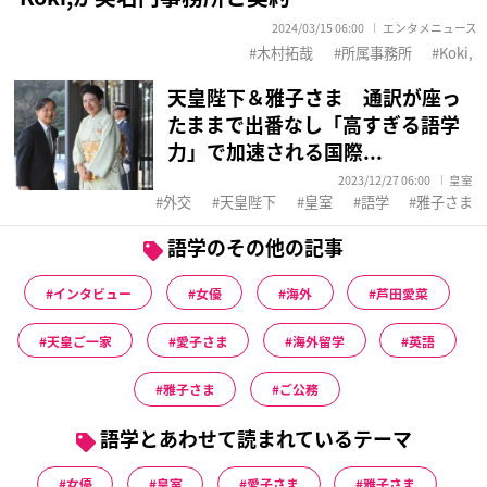
2024/03/15 06:00
エンタメニュース
木村拓哉
所属事務所
Koki,
天皇陛下＆雅子さま 通訳が座っ
たままで出番なし「高すぎる語学
力」で加速される国際...
2023/12/27 06:00
皇室
外交
天皇陛下
皇室
語学
雅子さま
語学のその他の記事
インタビュー
女優
海外
芦田愛菜
天皇ご一家
愛子さま
海外留学
英語
雅子さま
ご公務
語学とあわせて読まれているテーマ
女優
皇室
愛子さま
雅子さま