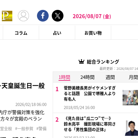
2026/08/07
(金)
コラム
占い
お買い物
総合ランキング
最終更新：2026/08/07 14
1時間
24時間
週間
月間
…天皇誕生日一般
菅野美穂長男がイケメンすぎ
ると話題 公園で堺雅人より
有名人
2026/02/18 06:00
2018/05/24 16:00
内庁が警備対策を強化
の方々が宮殿のベラン
《見た目は“瓜二つ”で…》
鈴木亮平 撮影現場に帯同さ
に設置された柵をくぐり
皇室全般
#一般参賀
#警備
せる「男性集団の正体」
男は同月26日に不起
2026/02/12 11:00