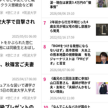
涙…現在は家賃3.4万円の“懐
るクラス懇親会など新
事情”
いたという。「20日
宮家
#悠仁さま
#筑波大学
2026/08/06 19:10
した。新入生の多くは
波大学で目撃され
2年前から行方不明だった4
歳女児が祖父宅の隠し部屋か
ら発見
2025/05/01 06:00
2022/02/16 17:59
ットをかぶられた悠仁
「BGMをつける発想になら
囲には同級生とおぼし
ないはず」高市首相 大炎上
で追走していた――。悠
の熊本地震の視察動画 有名
宮家
#悠仁さま
#筑波大学
日には永田恭介学長が
ジャーナリストは「PRビデ
」、秋篠宮ご夫妻
オ」と苦言
2026/08/07 06:00
《義兄の三回忌法要に参加》
2025/04/17 06:00
山口百恵さん 義姉が明かす
ュアルな装いで通学さ
夫・友和と「夫婦げんかをし
5日の筑波大学入学式
ない理由」
活への意欲を高められて
宮家
#悠仁さま
#筑波大学
2026/04/02 11:00
も報じられ、話題を集
高級プレゼントの
「なんでこんなバカが国のト