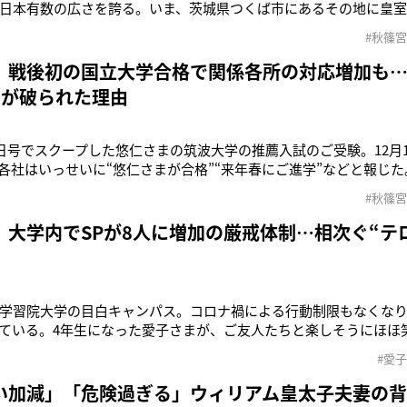
日本有数の広さを誇る。いま、茨城県つくば市にあるその地に皇室
内庁関係者の視線が注がれている――。12月11日、宮内庁は悠仁
#秋篠
たことを発表した。本誌は、すでに12月3日発売号で、11月28日・
験されて
 戦後初の国立大学合格で関係各所の対応増加も…
例が破られた理由
3日号でスクープした悠仁さまの筑波大学の推薦入試のご受験。12月
各社はいっせいに“悠仁さまが合格”“来年春にご進学”などと報じ
の生物学類です。昨年6月、高校2年生の時に通われている筑波大
#秋篠
さまは筑波大学を見学されています。トンボ類をはじめとする昆虫
ャンパス周
 大学内でSPが8人に増加の厳戒体制…相次ぐ“テ
学習院大学の目白キャンパス。コロナ禍による行動制限もなくな
ている。4年生になった愛子さまが、ご友人たちと楽しそうにほほ
に3日ほどキャンパスでお見かけすると聞いています。いつも学生
#愛
れていて、ご友人たちと並んで授業を受けられているそうです」（
さまが大学に到着され
い加減」「危険過ぎる」ウィリアム皇太子夫妻の背