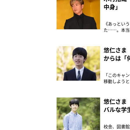
中身」
《あっという
た……。本当
PRキャラク
目の訪台だと
せたと報じら
悠仁さま
からは「
「このキャン
移動しようと
スーツ姿の秋
に入学される
学長の尽力が
悠仁さま
バルな学
校舎、図書館