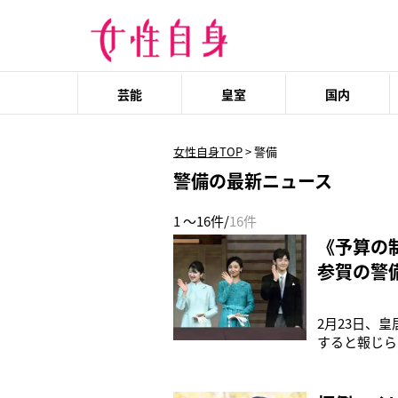
芸能
皇室
国内
女性自身TOP
>
警備
警備の最新ニュース
1 ～16件/
16件
《予算の
参賀の警
2月23日、
すると報じら
ダに立たれる
抜けたところ
訴になりまし