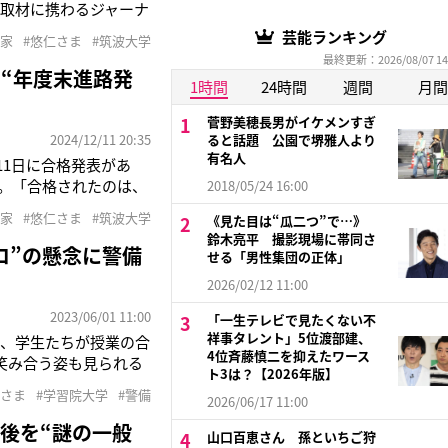
取材に携わるジャーナ
さまが筑波大学推薦入
芸能ランキング
宮家
#悠仁さま
#筑波大学
29日に同大学で実施さ
最終更新：2026/08/07 14
“年度末進路発
1時間
24時間
週間
月間
菅野美穂長男がイケメンすぎ
2024/12/11 20:35
ると話題 公園で堺雅人より
有名人
11日に合格発表があ
た。「合格されたのは、
2018/05/24 16:00
学附属高等学校の行事の
宮家
#悠仁さま
#筑波大学
《見た目は“瓜二つ”で…》
の研究環境が整ってい
鈴木亮平 撮影現場に帯同さ
ロ”の懸念に警備
せる「男性集団の正体」
2026/02/12 11:00
2023/06/01 11:00
「一生テレビで見たくない不
祥事タレント」5位渡部建、
り、学生たちが授業の合
4位斉藤慎二を抑えたワース
笑み合う姿も見られる
ト3は？【2026年版】
らしい清楚なファッシ
子さま
#学習院大学
#警備
2026/06/17 11:00
学習院大に通う学生）
後を“謎の一般
山口百恵さん 孫といちご狩