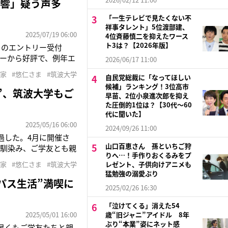
影響」疑う声多
「一生テレビで見たくない不
祥事タレント」5位渡部建、
2025/07/19 06:00
4位斉藤慎二を抑えたワース
ト3は？【2026年版】
」のエントリー受付
ーから好評で、例年エ
2026/06/17 11:00
大会だが、今回は大幅
宮家
#悠仁さま
#筑波大学
自民党総裁に「なってほしい
降は筑波大学キャンパ
候補」ランキング！3位高市
”、筑波大学もご
早苗、2位小泉進次郎を抑え
た圧倒的1位は？【30代〜60
代に聞いた】
2025/05/16 06:00
2024/09/26 11:00
過した。4月に開催さ
山口百恵さん 孫といちご狩
り馴染み、ご学友とも親
りへ…！手作りおくるみをプ
顔で自転車のペダルを
宮家
#悠仁さま
#筑波大学
レゼント、子供向けアニメも
ン「ガスト」に赴かれる
猛勉強の溺愛ぶり
パス生活”満喫に
2025/02/26 16:30
「泣けてくる」消えた54
2025/05/01 16:00
歳“旧ジャニ”アイドル 8年
ぶり“本業”姿にネット感
早くもご学友たちと親