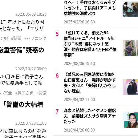
りへ…！手作りおくるみをプ
レゼント、子供向けアニメも
猛勉強の溺愛ぶり
2023/05/09 18:25
1千年以上にわたり君
2025/02/26 16:30
来となった。「エリザ
「泣けてくる」消えた54
中継されました。70年
リン妃
#警備
#ハプニング
歳“旧ジャニ”アイドル 8年
れました。厳重な警備体
ぶり“本業”姿にネット感
厳重警備”疑惑の
涙…現在は家賃3.4万円の“懐
事情”
2026/08/06 19:10
2022/10/27 06:00
《義兄の三回忌法要に参加》
10月26日に眞子さん
山口百恵さん 義姉が明かす
所で法務助手として勤
夫・友和と「夫婦げんかをし
するもともに不合格。
ない理由」
#小室圭
#眞子さま
#警備
動していくとみられ、
2026/04/02 11:00
が「警備の大幅増
森泉と結婚したイケメン僧侶
夫 前妻はズムサタ望月アナ
だった
2022/07/28 11:00
2018/04/26 06:00
れた車は彼らの前を通
、雅子さまのご表情も