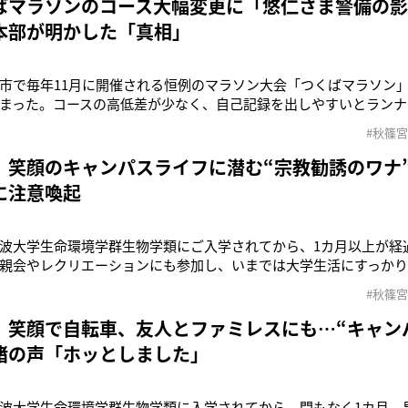
ばマラソンのコース大幅変更に「悠仁さま警備の
本部が明かした「真相」
市で毎年11月に開催される恒例のマラソン大会「つくばマラソン
まった。コースの高低差が少なく、自己記録を出しやすいとランナ
早々に締め切りになる大人気の大会だ。45回目を数える歴史ある
#秋篠
が発表され、市民ランナーの間に戸惑いが広がっている。第5回以
ト＆ゴール地点となって
 笑顔のキャンパスライフに潜む“宗教勧誘のワナ
に注意喚起
波大学生命環境学群生物学類にご入学されてから、1カ月以上が経
親会やレクリエーションにも参加し、いまでは大学生活にすっか
ているようだ。本誌5月13日・5月20日合併号では、悠仁さまが笑
#秋篠
姿や、同級生男子たちとつくば駅付近にあるファミリーレストラ
ている。また4月
 笑顔で自転車、友人とファミレスにも…“キャン
堵の声「ホッとしました」
波大学生命環境学群生物学類に入学されてから、間もなく1カ月。