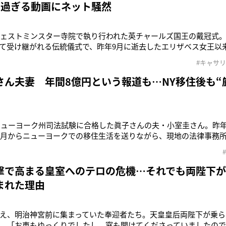
り過ぎる動画にネット騒然
ウェストミンスター寺院で執り行われた英チャールズ国王の戴冠式。
て受け継がれる伝統儀式で、昨年9月に逝去したエリザベス女王以
冠式が執り行われたのは1953年6月で、史上初めて戴冠式がテレビ
#キャサ
回は、テレビだけでなくネットやSNSでも戴冠式の様子が伝えら
きなトラブ
さん夫妻 年間8億円という報道も…NY移住後も“
、ニューヨーク州司法試験に合格した眞子さんの夫・小室圭さん。昨年
1月からニューヨークでの移住生活を送りながら、現地の法律事務
弁護士資格取得のため、昨年7月と今年2月に同州司法試験に挑戦
月の試験で“3度目の正直”を果たしたのだ。今後は弁護士として活
600万円と
撃で高まる皇室へのテロの危機…それでも両陛下
まれた理由
え、明治神宮前に集まっていた奉迎者たち。天皇皇后両陛下が乗ら
。「お車もゆっくりでしたし、窓も開けてくださっていましたので