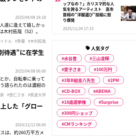
ップなの？」カリスマ的な人
気を誇るアーティスト 高市
首相の“洋服選び”投稿に怒
2025/04/08 18:18
り爆発
人達に逢えて嬉しかっ
2025/11/24 17:15
のは木村拓哉（52）。
。約6年半ぶり、3回
アイドル
#男優
#木村拓哉
人以上のファンが押し寄
人気タグ
別待遇”に在学生
水谷豊
三山凌輝
愛子さま
100万円
2025/04/08 06:00
とか、自転車に乗って
3年B組金八先生
2PM
そう語られたのは濃紺の
が学習院大学以外の大学
CD-BOX
ABEMA
宮家
#悠仁さま
#筑波大学
は、筑波大学の永田恭介
18歳選挙権
5urprise
浮上した「グロー
300円ショップ
CMランキング
2024/12/12 06:00
は、約260万平方メ