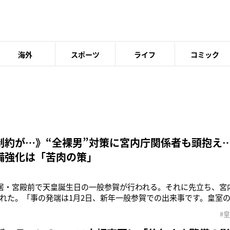
海外
スポーツ
ライフ
コミック
制約が…》“全裸男”対策に宮内庁関係者も頭抱え
備強化は「苦肉の策」
皇居・宮殿前で天皇誕生日の一般参賀が行われる。それに先立ち、宮
れた。「事の発端は1月2日、新年一般参賀での出来事です。皇室
なか、前列にいた男性が奇声を上げながら突然裸になり、最前列
#
で、公然わいせつの疑いで現行犯逮捕される事件が起こりました。
たが、皇宮警察本部