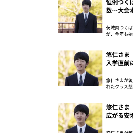
恒例つく
数…大会
茨城県つくば
が、今年も始
ントリー開始
なコース変更
ス内がスター
悠仁さま
入学直前
悠仁さまが筑
れたクラス懇
交を深められ
漕いでいるお
ご様子を報じ
悠仁さま
広がる安
悠仁さまが筑