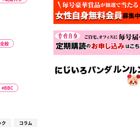
全般
BBC
ック
コラム