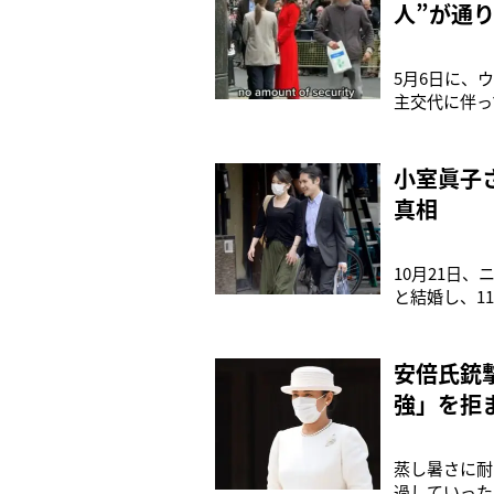
人”が通
5月6日に、
主交代に伴っ
ベス女王の戴
の時を経た今
制のなか、大
小室眞子
真相
10月21日
と結婚し、1
務していた。
そして今年7
法務助手では
安倍氏銃
強」を拒
蒸し暑さに耐
過していった