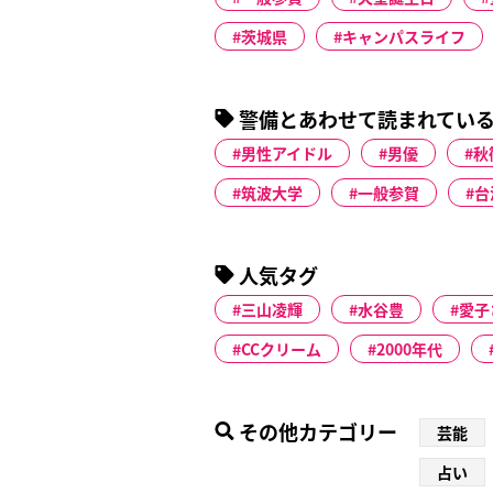
茨城県
キャンパスライフ
警備とあわせて読まれてい
男性アイドル
男優
秋
筑波大学
一般参賀
台
人気タグ
三山凌輝
水谷豊
愛子
CCクリーム
2000年代
その他カテゴリー
芸能
占い