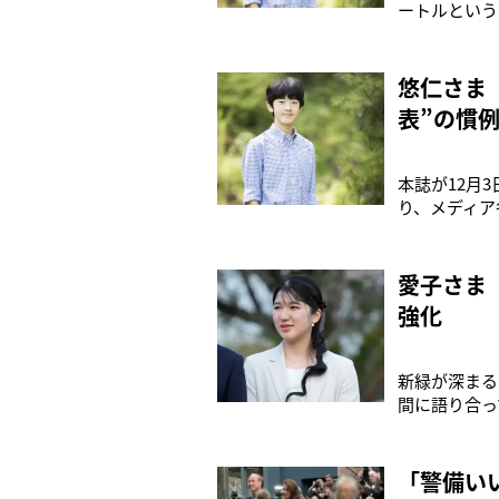
ートルという
リストや、宮
試で合格され
れた入試を受
悠仁さま
表”の慣
本誌が12月
り、メディア
生命環境学群
一環で、悠仁
ることや、キ
愛子さま
強化
新緑が深まる
間に語り合っ
という。「週
ョンで登校さ
しかし、愛子
「警備い