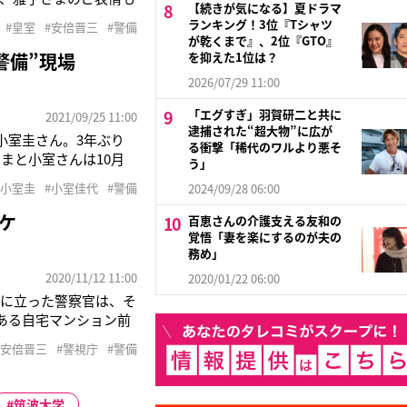
【続きが気になる】夏ドラマ
す」感激しながらそう語
ランキング！3位『Tシャツ
#皇室
#安倍晋三
#警備
合わせ、東京都渋谷区
が乾くまで』、2位『GTO』
警備”現場
を抑えた1位は？
2026/07/29 11:00
「エグすぎ」羽賀研二と共に
2021/09/25 11:00
逮捕された“超大物”に広が
小室圭さん。3年ぶり
る衝撃「稀代のワルより悪そ
まと小室さんは10月
う」
れず、眞子さまは皇室
#小室圭
#小室佳代
#警備
2024/09/28 06:00
まで報じられた様々な疑
ケ
百恵さんの介護支える友和の
覚悟「妻を楽にするのが夫の
務め」
2020/11/12 11:00
2020/01/22 06:00
前に立った警察官は、そ
ある自宅マンション前
理由を言えば道を通し
#安倍晋三
#警視庁
#警備
ンションの前にはポリ
筑波大学