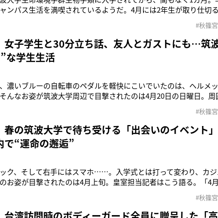
ャンパス生活を満喫されているようだ。4月には2年生が取り仕切
ントが盛んに開催され、悠仁さまも講義のない日曜日に参加されて
#秋篠
育館でのレクリエーションに、悠仁さまのお姿もあったと聞きま
動不足になっているため
 女子学生と30分立ち話、友人とガストにも…筑
ャ”な学生生活
、濃いブルーの自転車のペダルを軽快にこいでいたのは、ヘルメ
そんなお姿が筑波大学周辺で目撃されたのは4月20日の日曜日。周
たちが。さらに少し離れて、数人の私服姿の警察官たちも自転車
#秋篠
大学生命環境学群生物学類に入学されてから3週間あまり。4月24
例会見で、悠仁さま
 春の筑波大学で待ち受ける「出会いのイベント
内で“運命の邂逅”
ック、そして右手にはスマホ……。入学式とは打って変わり、カジ
のお姿が目撃されたのは4月上旬。皇室担当記者はこう語る。「4月
新入生のためのオリエンテーションが行われ、悠仁さまも大学生
#秋篠
」入学式では、悠仁さまが周囲の新入生たちと歓談されるご様子
関係者によれば、「近
 台湾訪問時のボディーガード全員に贈呈した「