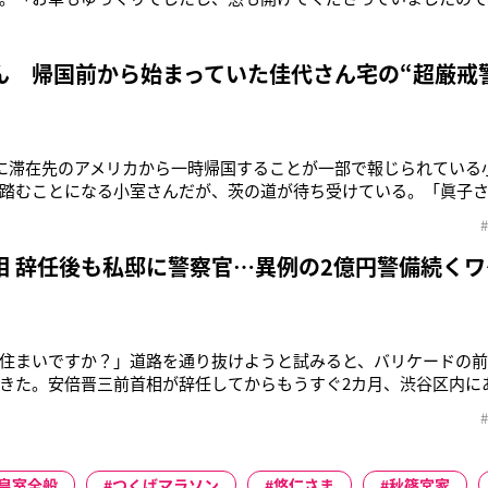
た。笑顔で手を振ってくださいましたし、お元気そうで何よりで
いた女性。「7月21日、天皇皇后両陛下が『明治天皇百十年祭』に
参拝されました。7
ん 帰国前から始まっていた佳代さん宅の“超厳戒
日に滞在先のアメリカから一時帰国することが一部で報じられている
踏むことになる小室さんだが、茨の道が待ち受けている。「眞子さ
提出する見通しだといいます。婚約や結婚に関する儀式は一切行わ
支給される一時金も辞退される意向だそうです。小室さんはこれ
明を求められていま
相 辞任後も私邸に警察官…異例の2億円警備続くワ
住まいですか？」道路を通り抜けようと試みると、バリケードの
きた。安倍晋三前首相が辞任してからもうすぐ2カ月、渋谷区内に
まも警察官やバリケードによって封鎖されたままになっている。「
すが、やっぱり不便ですね」（近所の住民）安倍前首相の自宅マ
残されたままで、さらに
皇室全般
つくばマラソン
悠仁さま
秋篠宮家