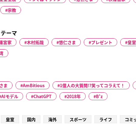
宗教
るテーマ
篠宮家
木村拓哉
悠仁さま
プレゼント
皇室
湾
さま
AmBitious
1億人の大質問!?笑ってコラえて！
AIモデル
ChatGPT
2018年
B'z
皇室
国内
海外
スポーツ
ライフ
コミ