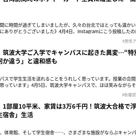
間に時間が過ぎてしまいましたが、久々の台北ではとっても温かい
にありがとうございました》4月4日、Instagramにこう投稿した
ターを務める健康食品のイベントに出席するため、台湾を訪れていた
#男性
いう。4月2日の到着時には、木村を一目見ようと、空港には400
れて
 筑波大学ご入学でキャンパスに起きた異変…“特
何か違う」と違和感も
パスで学生生活を送れることをうれしく思っています。授業の合間
思っています」4月5日、筑波大学キャンパスで、ほほ笑みながら
篠宮家の長男・悠仁さま。皇室担当記者はこう語る。「男性皇族
#秋篠
のは、戦後初めてのことです。この異例のご進学の実現について
あったとされていま
 1部屋10平米、家賃は3万6千円！筑波大合格で
生宿舎」生活
、体育館、そして学生宿舎……、さまざまな施設がならぶキャンパス