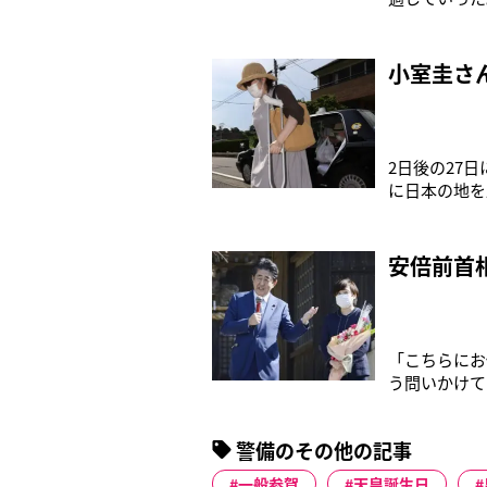
よく見えまし
るのは現地に
の明治神宮を
小室圭さ
2日後の27
に日本の地を
中に婚姻届を
を離れる際に
念について説
安倍前首
「こちらにお
う問いかけて
の道路は、い
てくれるので
警備のその他の記事
スボックスも
一般参賀
天皇誕生日