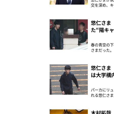
交を深め、キ
入生歓迎イベ
に催された体
受験勉強で運
悠仁さま
た“陽キ
春の青空の下
さまだった。
き数人の男子
仁さまが筑波
筑波大学の定
悠仁さま
は大学構
パーカにリュ
れる悠仁さま
の翌週には、
いるそうです
めた。宮内庁
木村拓哉