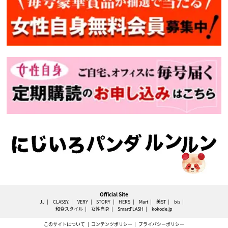
Official Site
JJ
CLASSY.
VERY
STORY
HERS
Mart
美ST
bis
和食スタイル
女性自身
SmartFLASH
kokode.jp
このサイトについて
コンテンツポリシー
プライバシーポリシー