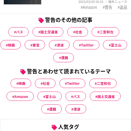
2023/03/29 18:10
海外ニュース
Amazon
警告
返品
警告のその他の記事
バス
国土交通省
社会
二宮和也
映画
東宝
津波
Twitter
富士山
遭難
警告とあわせて読まれているテーマ
映画
社会
Twitter
二宮和也
Amazon
富士山
バス
国土交通省
遭難
津波
人気タグ