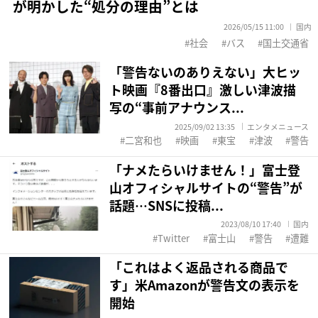
が明かした“処分の理由”とは
2026/05/15 11:00
国内
社会
バス
国土交通省
「警告ないのありえない」大ヒッ
ト映画『8番出口』激しい津波描
写の“事前アナウンス...
2025/09/02 13:35
エンタメニュース
二宮和也
映画
東宝
津波
警告
「ナメたらいけません！」富士登
山オフィシャルサイトの“警告”が
話題…SNSに投稿...
2023/08/10 17:40
国内
Twitter
富士山
警告
遭難
「これはよく返品される商品で
す」米Amazonが警告文の表示を
開始