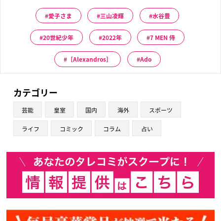
愛子さま
三山凌輝
水谷豊
20世紀少年
2022年
7 MEN 侍
［Alexandros］
Ado
カテゴリー
芸能
皇室
国内
海外
スポーツ
ライフ
コミック
コラム
占い