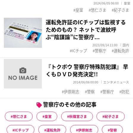
2024/06/05 06:00
皇室
皇室
悠仁さま
紀子さま
運転免許証のICチップは監視する
ためのもの？ ネットで波紋呼
ぶ“陰謀論”に警察庁...
2023/09/14 11:00
国内
ICチップ
警察庁
運転免許
『トクボウ 警察庁特殊防犯課』 早
くもＤＶＤ発売決定!!
2014/06/06 00:00
エンタメニュース
伊原剛志
警察
警察庁
防犯
警察庁のその他の記事
悠仁さま
皇室
秋篠宮さま
紀子さま
ICチップ
運転免許
伊原剛志
警察