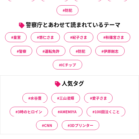
防犯
警察庁とあわせて読まれているテーマ
皇室
悠仁さま
紀子さま
秋篠宮さま
警察
運転免許
防犯
伊原剛志
ICチップ
人気タグ
水谷豊
三山凌輝
愛子さま
3時のヒロイン
AMEMIYA
100回泣くこと
CNN
3Dプリンター