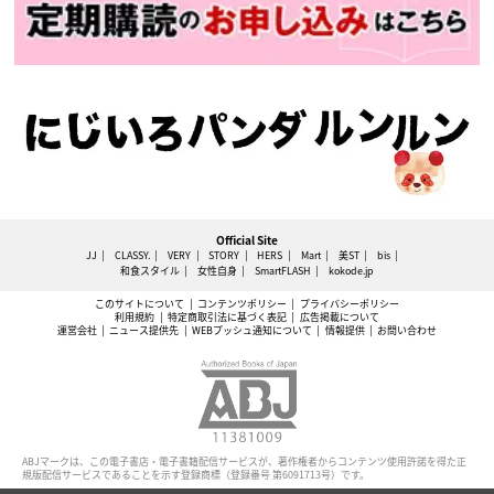
Official Site
JJ
CLASSY.
VERY
STORY
HERS
Mart
美ST
bis
和食スタイル
女性自身
SmartFLASH
kokode.jp
このサイトについて
コンテンツポリシー
プライバシーポリシー
利用規約
特定商取引法に基づく表記
広告掲載について
運営会社
ニュース提供先
WEBプッシュ通知について
情報提供
お問い合わせ
ABJマークは、この電子書店・電子書籍配信サービスが、著作権者からコンテンツ使用許諾を得た正
規版配信サービスであることを示す登録商標（登録番号 第6091713号）です。