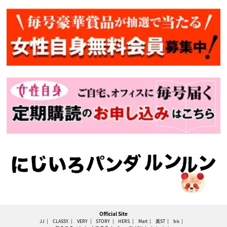
Official Site
JJ
CLASSY.
VERY
STORY
HERS
Mart
美ST
bis