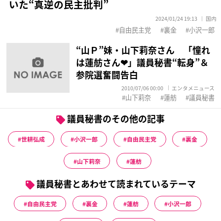
いた“真逆の民主批判”
2024/01/24 19:13
国内
自由民主党
裏金
小沢一郎
“山Ｐ”妹・山下莉奈さん 「憧れ
は蓮舫さん❤」議員秘書“転身”＆
参院選奮闘告白
2010/07/06 00:00
エンタメニュース
山下莉奈
蓮舫
議員秘書
議員秘書のその他の記事
世耕弘成
小沢一郎
自由民主党
裏金
山下莉奈
蓮舫
議員秘書とあわせて読まれているテーマ
自由民主党
裏金
蓮舫
小沢一郎