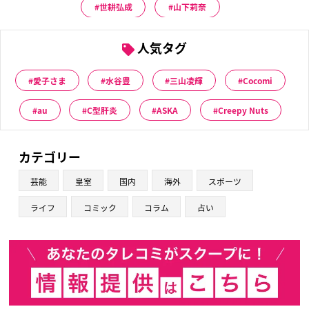
世耕弘成
山下莉奈
人気タグ
愛子さま
水谷豊
三山凌輝
Cocomi
au
C型肝炎
ASKA
Creepy Nuts
カテゴリー
芸能
皇室
国内
海外
スポーツ
ライフ
コミック
コラム
占い