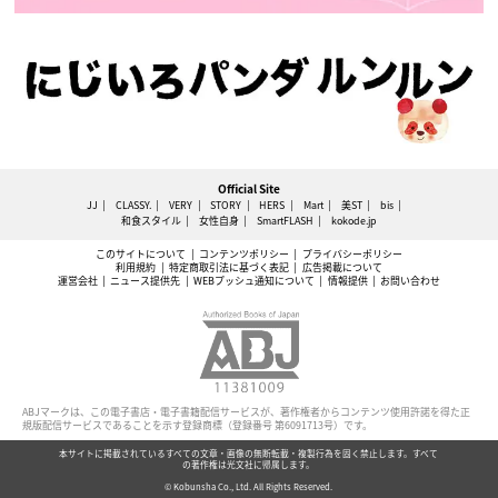
Official Site
JJ
CLASSY.
VERY
STORY
HERS
Mart
美ST
bis
和食スタイル
女性自身
SmartFLASH
kokode.jp
このサイトについて
コンテンツポリシー
プライバシーポリシー
利用規約
特定商取引法に基づく表記
広告掲載について
運営会社
ニュース提供先
WEBプッシュ通知について
情報提供
お問い合わせ
ABJマークは、この電子書店・電子書籍配信サービスが、著作権者からコンテンツ使用許諾を得た正
規版配信サービスであることを示す登録商標（登録番号 第6091713号）です。
本サイトに掲載されているすべての文章・画像の無断転載・複製行為を固く禁止します。すべて
の著作権は光文社に帰属します。
© Kobunsha Co., Ltd. All Rights Reserved.