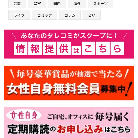
芸能
皇室
国内
海外
スポーツ
ライフ
コミック
コラム
占い