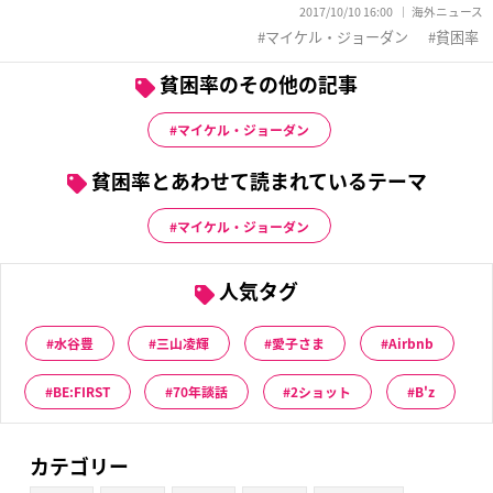
2017/10/10 16:00
海外ニュース
マイケル・ジョーダン
貧困率
貧困率のその他の記事
マイケル・ジョーダン
貧困率とあわせて読まれているテーマ
マイケル・ジョーダン
人気タグ
水谷豊
三山凌輝
愛子さま
Airbnb
BE:FIRST
70年談話
2ショット
B'z
カテゴリー