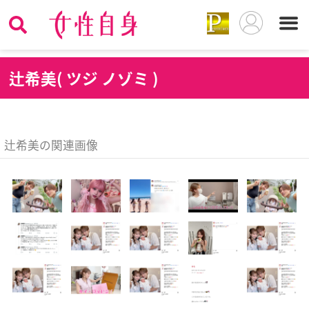
辻
希美( ツジ ノゾミ )
辻希美の関連画像