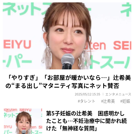
「やりすぎ」「お部屋が暖かいなら…」辻希美
の“まる出し”マタニティ写真にネット賛否
2025/05/12 15:35
エンタメニュース
タレント
辻希美
妊娠
第5子妊娠の辻希美 困惑明かし
たことも…不妊治療中に聞かれ続
けた「無神経な質問」