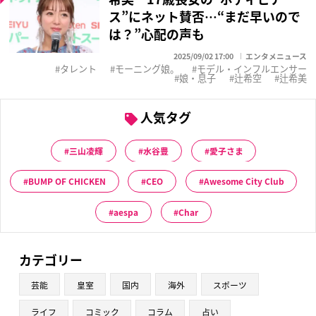
ス”にネット賛否…“まだ早いので
は？”心配の声も
2025/09/02 17:00
エンタメニュース
タレント
モーニング娘。
モデル・インフルエンサー
娘・息子
辻希空
辻希美
人気タグ
三山凌輝
水谷豊
愛子さま
BUMP OF CHICKEN
CEO
Awesome City Club
aespa
Char
カテゴリー
芸能
皇室
国内
海外
スポーツ
ライフ
コミック
コラム
占い