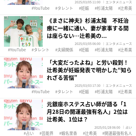
2025/03/05 11:00
エンタメニュース
YouTube
タレント
妊娠
杉浦太陽
辻希美
《まさに神夫》杉浦太陽 不妊治
療に一緒に通い、妻が家事する間
は座らない…辻希美の...
2025/03/05 06:00
エンタメニュース
YouTube
タレント
夫婦関係
妊娠
杉浦太陽
辻希美
「大変だったよね」と労い殺到！
辻希美が妊娠発表で明かした“知ら
れざる苦悩”
2025/03/03 17:30
エンタメニュース
YouTube
タレント
妊娠
杉浦太陽
辻希美
元銀座ホステス占い師が語る「1
月28日の開運最強有名人」2位は
辻希美、1位は？
2025/01/28 06:00
占い
占い
芸能界
蝦名里香
辻希美
開運最強有名人