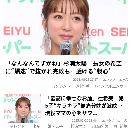
「なんなんですかね」杉浦太陽 長女の希空
に“爆速“で抜かれ完敗も…透ける“親心”
2025/08/28 17:17
エンタメニュース
タレント
辻希美
インフルエンサー
「最高に幸せなお産」辻希美 第
5子“キラキラ”無痛分娩が波紋…
現役ママの心をザワ...
2025/08/25 19:00
エンタメニュース
タレント
出産
娘・息子
杉浦太陽
無痛分娩
辻希美