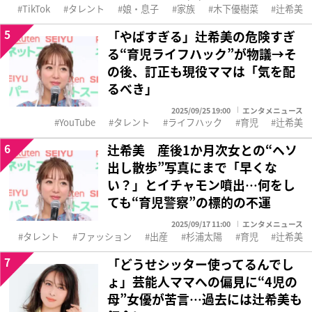
TikTok
タレント
娘・息子
家族
木下優樹菜
辻希美
5
「やばすぎる」辻希美の危険すぎ
る“育児ライフハック”が物議→そ
の後、訂正も現役ママは「気を配
るべき」
2025/09/25 19:00
エンタメニュース
YouTube
タレント
ライフハック
育児
辻希美
6
辻希美 産後1か月次女との“ヘソ
出し散歩”写真にまで「早くな
い？」とイチャモン噴出…何をし
ても“育児警察”の標的の不運
2025/09/17 11:00
エンタメニュース
タレント
ファッション
出産
杉浦太陽
育児
辻希美
7
「どうせシッター使ってるんでし
ょ」芸能人ママへの偏見に“4児の
母”女優が苦言…過去には辻希美も