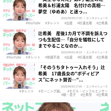
希美＆杉浦太陽 名付けの真相…
夢空（ゆめあ）と迷っ...
2025/09/05 17:00
エンタメニュース
YouTube
タレント
出産
杉浦太陽
辻希美
辻希美 産後1カ月で不調を訴えつ
つも生配信…「自分を犠牲にして
までやることなのか...
2025/09/03 18:23
エンタメニュース
YouTube
タレント
体調不良
出産
杉浦太陽
辻希美
「そのうちタトゥー入れそう」辻
希美 17歳長女の“ボディピア
ス”にネット賛否…“...
2025/09/02 17:00
エンタメニュース
タレント
モーニング娘。
モデル・インフルエンサー
娘・息子
辻希空
辻希美