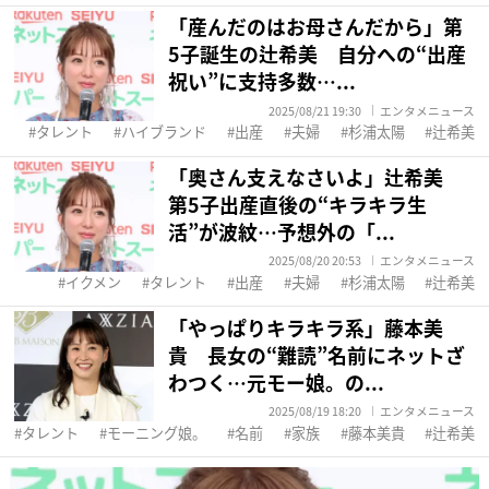
「産んだのはお母さんだから」第
5子誕生の辻希美 自分への“出産
祝い”に支持多数…...
2025/08/21 19:30
エンタメニュース
タレント
ハイブランド
出産
夫婦
杉浦太陽
辻希美
「奥さん支えなさいよ」辻希美
第5子出産直後の“キラキラ生
活”が波紋…予想外の「...
2025/08/20 20:53
エンタメニュース
イクメン
タレント
出産
夫婦
杉浦太陽
辻希美
「やっぱりキラキラ系」藤本美
貴 長女の“難読”名前にネットざ
わつく…元モー娘。の...
2025/08/19 18:20
エンタメニュース
タレント
モーニング娘。
名前
家族
藤本美貴
辻希美