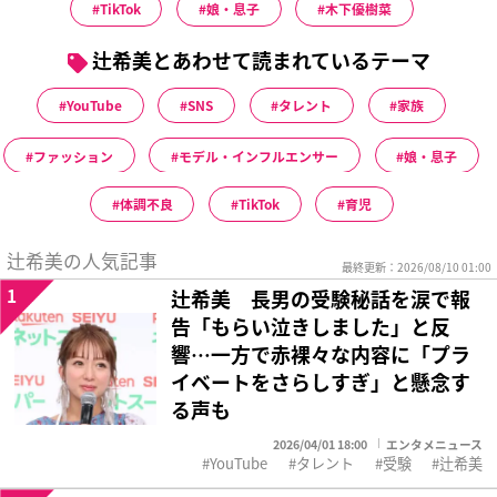
TikTok
娘・息子
木下優樹菜
辻希美とあわせて読まれているテーマ
YouTube
SNS
タレント
家族
ファッション
モデル・インフルエンサー
娘・息子
体調不良
TikTok
育児
辻希美の人気記事
最終更新：2026/08/10 01:00
1
辻希美 長男の受験秘話を涙で報
告「もらい泣きしました」と反
響…一方で赤裸々な内容に「プラ
イベートをさらしすぎ」と懸念す
る声も
2026/04/01 18:00
エンタメニュース
YouTube
タレント
受験
辻希美