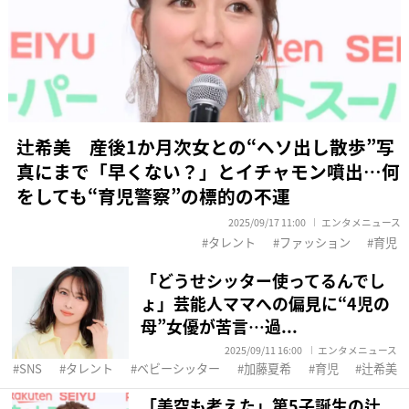
辻希美 産後1か月次女との“ヘソ出し散歩”写
真にまで「早くない？」とイチャモン噴出…何
をしても“育児警察”の標的の不運
2025/09/17 11:00
エンタメニュース
タレント
ファッション
育児
「どうせシッター使ってるんでし
ょ」芸能人ママへの偏見に“4児の
母”女優が苦言…過...
2025/09/11 16:00
エンタメニュース
SNS
タレント
ベビーシッター
加藤夏希
育児
辻希美
「美空も考えた」第5子誕生の辻