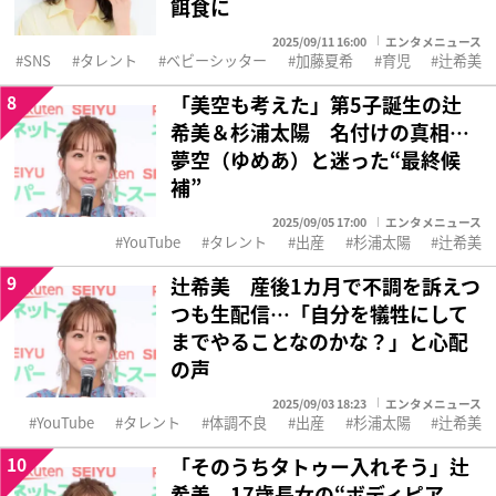
餌食に
2025/09/11 16:00
エンタメニュース
SNS
タレント
ベビーシッター
加藤夏希
育児
辻希美
8
「美空も考えた」第5子誕生の辻
希美＆杉浦太陽 名付けの真相…
夢空（ゆめあ）と迷った“最終候
補”
2025/09/05 17:00
エンタメニュース
YouTube
タレント
出産
杉浦太陽
辻希美
9
辻希美 産後1カ月で不調を訴えつ
つも生配信…「自分を犠牲にして
までやることなのかな？」と心配
の声
2025/09/03 18:23
エンタメニュース
YouTube
タレント
体調不良
出産
杉浦太陽
辻希美
10
「そのうちタトゥー入れそう」辻
希美 17歳長女の“ボディピア