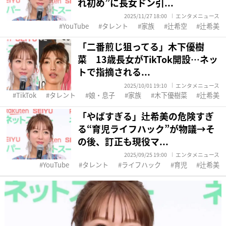
れ初め”に長女ドン引...
2025/11/27 18:00
エンタメニュース
YouTube
タレント
家族
辻希空
辻希美
「二番煎じ狙ってる」木下優樹
菜 13歳長女がTikTok開設…ネッ
トで指摘される...
2025/10/01 19:10
エンタメニュース
TikTok
タレント
娘・息子
家族
木下優樹菜
辻希美
「やばすぎる」辻希美の危険すぎ
る“育児ライフハック”が物議→そ
の後、訂正も現役マ...
2025/09/25 19:00
エンタメニュース
YouTube
タレント
ライフハック
育児
辻希美