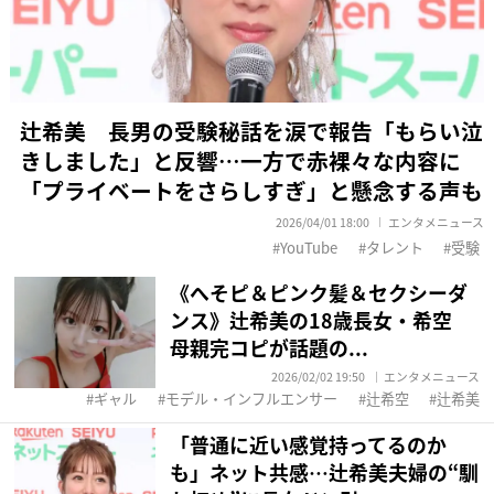
辻希美 長男の受験秘話を涙で報告「もらい泣
きしました」と反響…一方で赤裸々な内容に
「プライベートをさらしすぎ」と懸念する声も
2026/04/01 18:00
エンタメニュース
YouTube
タレント
受験
《へそピ＆ピンク髪＆セクシーダ
ンス》辻希美の18歳長女・希空
母親完コピが話題の...
2026/02/02 19:50
エンタメニュース
ギャル
モデル・インフルエンサー
辻希空
辻希美
「普通に近い感覚持ってるのか
も」ネット共感…辻希美夫婦の“馴