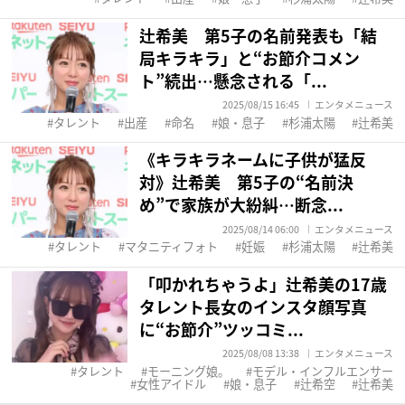
辻希美 第5子の名前発表も「結
局キラキラ」と“お節介コメン
ト”続出…懸念される「...
2025/08/15 16:45
エンタメニュース
タレント
出産
命名
娘・息子
杉浦太陽
辻希美
《キラキラネームに子供が猛反
対》辻希美 第5子の“名前決
め”で家族が大紛糾…断念...
2025/08/14 06:00
エンタメニュース
タレント
マタニティフォト
妊娠
杉浦太陽
辻希美
「叩かれちゃうよ」辻希美の17歳
タレント長女のインスタ顔写真
に“お節介”ツッコミ...
2025/08/08 13:38
エンタメニュース
タレント
モーニング娘。
モデル・インフルエンサー
女性アイドル
娘・息子
辻希空
辻希美