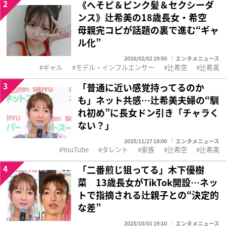
2
《へそピ＆ピンク髪＆セクシーダ
ンス》辻希美の18歳長女・希空
母親完コピが話題の裏で進む“ギャ
ル化”
2026/02/02 19:50
エンタメニュース
ギャル
モデル・インフルエンサー
辻希空
辻希美
3
「普通に近い感覚持ってるのか
も」ネット共感…辻希美夫婦の“馴
れ初め”に長女ドン引き「チャラく
ない？」
2025/11/27 18:00
エンタメニュース
YouTube
タレント
家族
辻希空
辻希美
4
「二番煎じ狙ってる」木下優樹
菜 13歳長女がTikTok開設…ネッ
トで指摘される辻親子との“決定的
な差”
2025/10/01 19:10
エンタメニュース