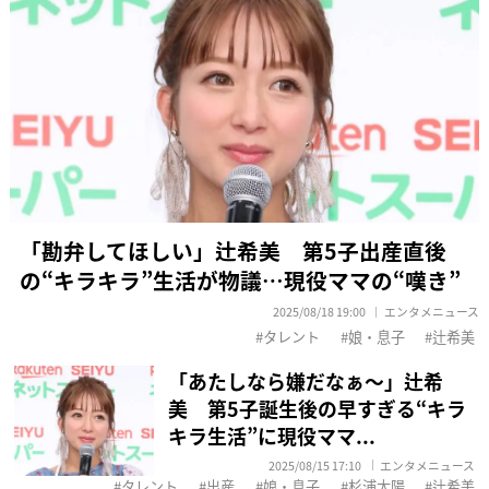
「勘弁してほしい」辻希美 第5子出産直後
の“キラキラ”生活が物議…現役ママの“嘆き”
2025/08/18 19:00
エンタメニュース
タレント
娘・息子
辻希美
「あたしなら嫌だなぁ〜」辻希
美 第5子誕生後の早すぎる“キラ
キラ生活”に現役ママ...
2025/08/15 17:10
エンタメニュース
タレント
出産
娘・息子
杉浦太陽
辻希美