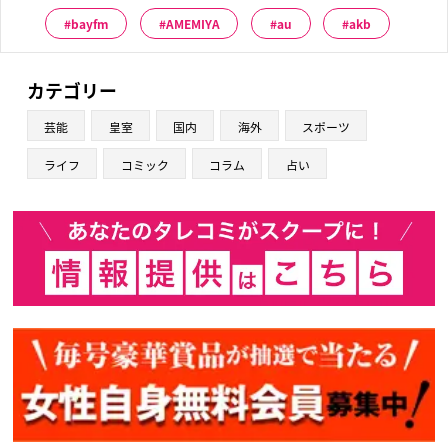
bayfm
AMEMIYA
au
akb
カテゴリー
芸能
皇室
国内
海外
スポーツ
ライフ
コミック
コラム
占い