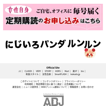
Official Site
JJ
CLASSY.
VERY
STORY
HERS
Mart
美ST
bis
和食スタイル
女性自身
SmartFLASH
kokode.jp
このサイトについて
コンテンツポリシー
プライバシーポリシー
利用規約
特定商取引法に基づく表記
広告掲載について
運営会社
ニュース提供先
WEBプッシュ通知について
情報提供
お問い合わせ