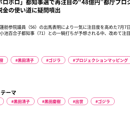
ボロボロ」都知事選で再注目の“48億円”都庁プロ
税金の使い道に疑問噴出
蓮舫参院議員（56）の出馬表明により一気に注目度を高めた7月7
小池百合子都知事（71）との一騎打ちが予想される中、改めて注
”だ。東京都プロジェクションマッピング事業「TOKYO Night ＆ Li
、東京都庁舎をスクリーンに映像を流すプロジェクションマッピン
樹
黒田清子
ゴジラ
プロジェクションマッピング
るテーマ
黒田清子
黒田慶樹
出世
ゴジラ