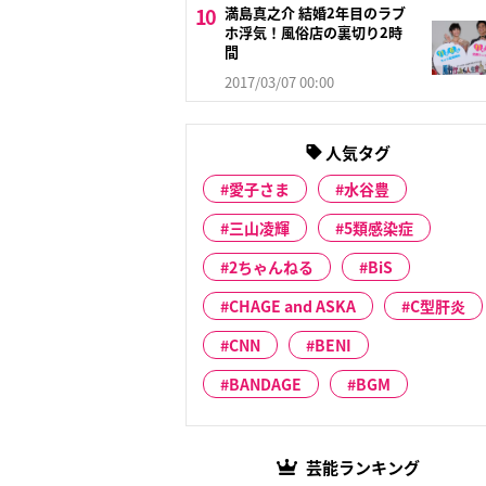
満島真之介 結婚2年目のラブ
ホ浮気！風俗店の裏切り2時
間
2017/03/07 00:00
人気タグ
愛子さま
水谷豊
三山凌輝
5類感染症
2ちゃんねる
BiS
CHAGE and ASKA
C型肝炎
CNN
BENI
BANDAGE
BGM
芸能ランキング