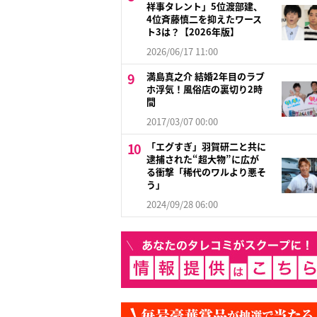
祥事タレント」5位渡部建、
4位斉藤慎二を抑えたワース
ト3は？【2026年版】
2026/06/17 11:00
満島真之介 結婚2年目のラブ
ホ浮気！風俗店の裏切り2時
間
2017/03/07 00:00
「エグすぎ」羽賀研二と共に
逮捕された“超大物”に広が
る衝撃「稀代のワルより悪そ
う」
2024/09/28 06:00