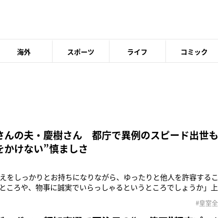
海外
スポーツ
ライフ
コミック
さんの夫・慶樹さん 都庁で異例のスピード出世も
をかけない”慎ましさ
えをしっかりとお持ちになりながら、ゆったりと他人を許容する
ところや、物事に誠実でいらっしゃるというところでしょうか」
05年11月に夫・慶樹さんと結婚してから、今年で20周年を迎える。’
#皇室
慶樹さんの“惹かれたところ”について、清子さんは冒頭のように
結婚当初