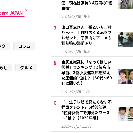
涙…現在は家賃3.4万円の“懐
事情”
board JAPAN
2026/08/06 19:10
山口百恵さん 孫といちご狩
りへ…！手作りおくるみをプ
レゼント、子供向けアニメも
猛勉強の溺愛ぶり
ック
コラム
2025/02/26 16:30
自民党総裁に「なってほしい
候補」ランキング！3位高市
らし
グルメ
早苗、2位小泉進次郎を抑え
た圧倒的1位は？【30代〜60
代に聞いた】
2024/09/26 11:00
「一生テレビで見たくない不
祥事タレント」5位渡部建、
4位斉藤慎二を抑えたワース
ト3は？【2026年版】
2026/06/17 11:00