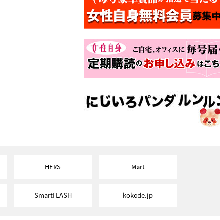
HERS
Mart
SmartFLASH
kokode.jp