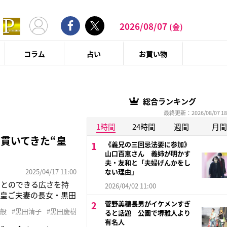
2026/08/07
(金)
コラム
占い
お買い物
総合ランキング
最終更新：2026/08/07 18
1時間
24時間
週間
月間
貫いてきた“皇
《義兄の三回忌法要に参加》
山口百恵さん 義姉が明かす
夫・友和と「夫婦げんかをし
2025/04/17 11:00
ない理由」
ことのできる広さを持
2026/04/02 11:00
上皇ご夫妻の長女・黒田
菅野美穂長男がイケメンすぎ
04年12月に行われた婚
全般
#黒田清子
#黒田慶樹
ると話題 公園で堺雅人より
語っていた。慎ましい伴
有名人