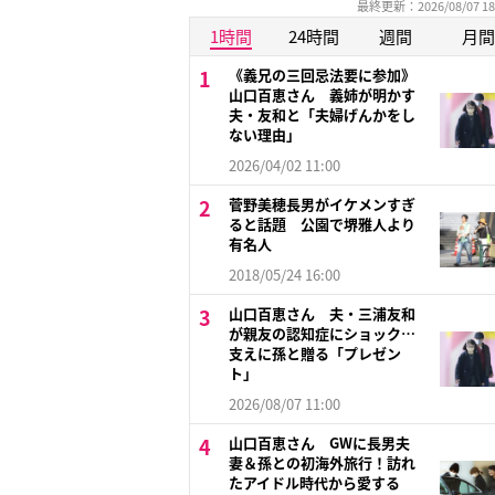
最終更新：2026/08/07 18
1時間
24時間
週間
月間
《義兄の三回忌法要に参加》
山口百恵さん 義姉が明かす
夫・友和と「夫婦げんかをし
ない理由」
2026/04/02 11:00
菅野美穂長男がイケメンすぎ
ると話題 公園で堺雅人より
有名人
2018/05/24 16:00
山口百恵さん 夫・三浦友和
が親友の認知症にショック…
支えに孫と贈る「プレゼン
ト」
2026/08/07 11:00
山口百恵さん GWに長男夫
妻＆孫との初海外旅行！訪れ
たアイドル時代から愛する