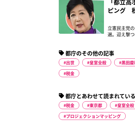
「都立高
ピング 
立憲民主党の
選。迎え撃つ
都の“ある事業
から始まった
都庁のその他の記事
で一年
出世
皇室全般
黒田慶
税金
都庁とあわせて読まれてい
税金
東京都
皇室全般
プロジェクションマッピング