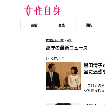
芸能
皇室
国内
女性自身TOP
>
都庁
都庁の最新ニュース
1 ～2件/
2件
黒田清子
室に迷惑
「ご自分の考
っておられる
清子さんが’
約会見では、
侶の人柄は、