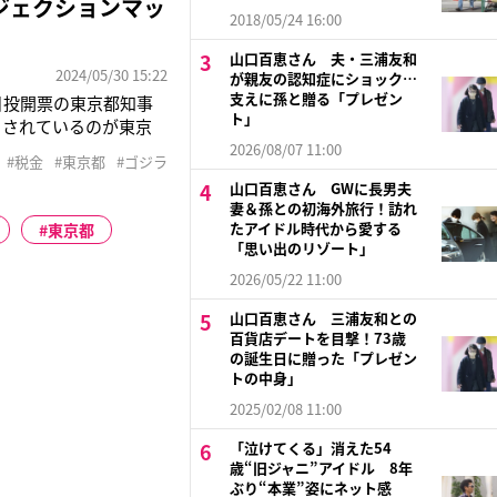
ジェクションマッ
2018/05/24 16:00
山口百恵さん 夫・三浦友和
2024/05/30 15:22
が親友の認知症にショック…
支えに孫と贈る「プレゼン
日投開票の東京都知事
ト」
目されているのが東京
ght」。今年2月25日
2026/08/07 11:00
#税金
#東京都
#ゴジラ
グで、日没から21時ま
山口百恵さん GWに長男夫
妻＆孫との初海外旅行！訪れ
たアイドル時代から愛する
東京都
「思い出のリゾート」
2026/05/22 11:00
山口百恵さん 三浦友和との
百貨店デートを目撃！73歳
の誕生日に贈った「プレゼン
トの中身」
2025/02/08 11:00
「泣けてくる」消えた54
歳“旧ジャニ”アイドル 8年
ぶり“本業”姿にネット感