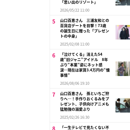
「思い出のリゾート」
2026/05/22 11:00
山口百恵さん 三浦友和との
百貨店デートを目撃！73歳
の誕生日に贈った「プレゼン
トの中身」
2025/02/08 11:00
「泣けてくる」消えた54
歳“旧ジャニ”アイドル 8年
ぶり“本業”姿にネット感
涙…現在は家賃3.4万円の“懐
事情”
2026/08/06 19:10
山口百恵さん 孫といちご狩
りへ…！手作りおくるみをプ
レゼント、子供向けアニメも
猛勉強の溺愛ぶり
2025/02/26 16:30
「一生テレビで見たくない不