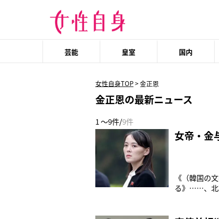
芸能
皇室
国内
女性自身TOP
>
金正恩
金正恩の最新ニュース
1 ～9件/
9件
女帝・金
《（韓国の文
る》……、北
う。与正氏は
は平昌冬季五
やされました