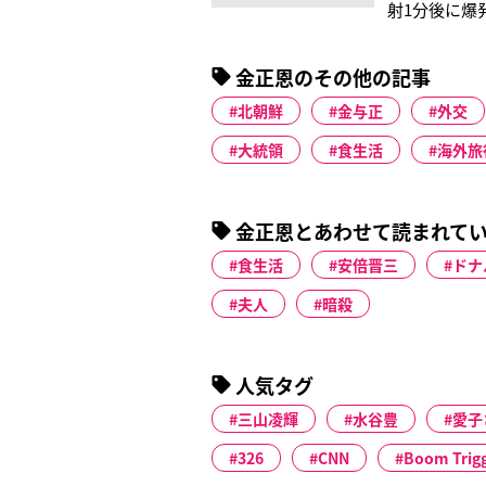
射1分後に爆
人民会議で「
正恩は党・軍
金正恩のその他の記事
となくトップ
北朝鮮
金与正
外交
大統領
食生活
海外旅
金正恩とあわせて読まれて
食生活
安倍晋三
ドナ
夫人
暗殺
人気タグ
三山凌輝
水谷豊
愛子
326
CNN
Boom Trig