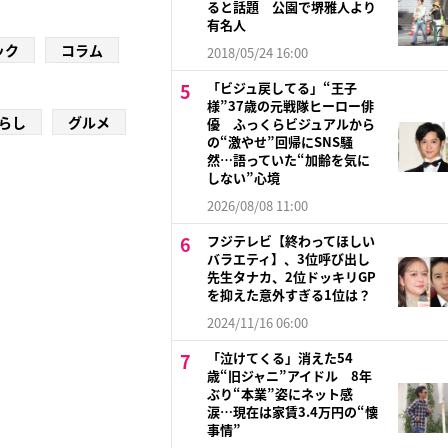
ると話題 公園で堺雅人より
有名人
ック
コラム
2018/05/24 16:00
「ビジュ戻してる」“王子
様”37歳の元戦隊ヒーロー俳
らし
グルメ
優 ふっくらビジュアルから
の“激やせ”回帰にSNS騒
然…語っていた“加齢を気に
しない”心境
2026/08/08 11:00
フジテレビ【終わってほしい
バラエティ】、3位呼び出し
先生タナカ、2位ドッキリGP
を抑えた意外すぎる1位は？
2024/11/16 06:00
「泣けてくる」消えた54
歳“旧ジャニ”アイドル 8年
ぶり“本業”姿にネット感
涙…現在は家賃3.4万円の“懐
事情”