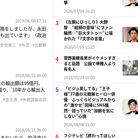
撃
2026/03/04 16:20
2019/06/08 17:31
《左腕にびっしり》大野
智 “絵柄の意味”にファン
転換をしましたが、永田
騒然…“巨大タトゥー”に描
話も出ています」（政治
かれた「7文字の言葉」
使っていた「圧力」とい
#安倍晋三
#外交
#北朝鮮
2026/07/09 15:25
には、来日したトランプ
力
菅野美穂長男がイケメンすぎ
ると話題 公園で堺雅人より
有名人
2018/06/21 06:00
2018/05/24 16:00
の輸出額は95億円、
「ビジュ戻してる」“王子
り、'10年から輸出入
様”37歳の元戦隊ヒーロー俳
に貿易は再開できるでし
#金正恩
#米朝首脳会談
優 ふっくらビジュアルから
ガポールで行われた米
の“激やせ”回帰にSNS騒
然…語っていた“加齢を気に
しない”心境
2026/08/08 11:00
2018/06/21 06:00
フジテレビ【終わってほしい
込まないなど、拍子抜け