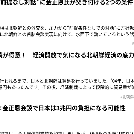
“前提なし対話”に金正恩氏が突き付ける2つの条件
相は北朝鮮との外交を、圧力から“前提条件なしでの対話”に方針
に北朝鮮との首脳会談実現に向けて、水面下で動いているという
6日、金正恩朝鮮労働党委員長と首脳会談実現に向けて、それまで
込めて、“無条件対話”を呼びかけた安倍首相。さらに、5月27日
拉致被害者家
製が得意！ 経済開放で気になる北朝鮮経済の底
行われるまで、日本と北朝鮮は貿易を行っていました。'04年、日本
0億円もあったんです。その後、経済制裁によって段階的に貿易量が減
ました。過去の取引もあるので、仮に制裁が緩和されれば、すぐ
#北朝鮮
すのは、生活経済ジャーナリストの柏木理佳さん。6月12日、シン
北朝鮮が
×金正恩会談で日本は3兆円の負担になる可能性
談では、金正恩体制維持を約束しましたが、非核化の手順は盛り