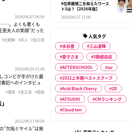
4位斉藤慎二を抑えたワース
ト3は？【2026年版】
2018/06/07 06:00
2026/06/17 11:00
方……。よくも悪くも
正恩夫人の笑顔”だった
人気タグ
年、韓国開催の「アジ
#北朝鮮
#夫人
#金正恩
たインタビューで理想の
水谷豊
三山凌輝
愛子さま
5類感染症
AFTERSCHOOL
au
2014/06/24 11:00
ンの仲良しコンビが手がけた最
2022上半期ベストスクープ
恩総書記へのインタビュ
ションを課せられると
Acid Black Cherry
2D
#激怒
#金正恩
#暗殺
ヘアで葉
ATSUSHI
CMランキング
去」
Cloud ten
2012/04/17 00:00
の”欠陥ミサイル”は発