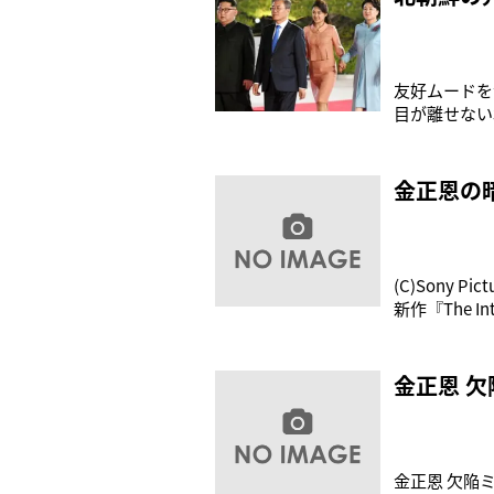
友好ムードを
目が離せない
りする読者の
ア陸上競技選
結婚相手を「
金正恩の
(C)Sony 
新作『The
ーを取り付け
いうコメディ
金正恩 
金正恩 欠陥