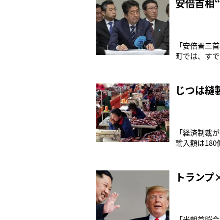
安倍首相
「安倍晋三首
町では、すで
部記者）5月
う言葉を引っ
米国大統領と
じつは縫
「経済制裁が
輸入額は18
はゼロとなり
ょう」そう話
朝首脳会談。
トランプ
「米朝首脳会