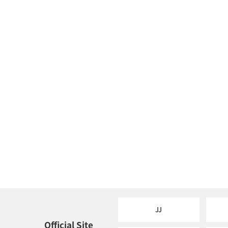
JJ
Official Site