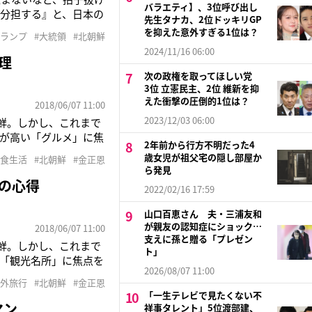
バラエティ】、3位呼び出し
分担する』と、日本の
先生タナカ、2位ドッキリGP
にシンガポールで行わ
を抑えた意外すぎる1位は？
トランプ
#大統領
#北朝鮮
となっているが、平和
2024/11/16 06:00
理
次の政権を取ってほしい党
3位 立憲民主、2位 維新を抑
えた衝撃の圧倒的1位は？
2018/06/07 11:00
2023/12/03 06:00
鮮。しかし、これまで
が高い「グルメ」に焦
2年前から行方不明だった4
メ旅を楽しんだことも
歳女児が祖父宅の隠し部屋か
#食生活
#北朝鮮
#金正恩
壌冷麺”は別次元のおい
ら発見
の心得
2022/02/16 17:59
山口百恵さん 夫・三浦友和
が親友の認知症にショック…
2018/06/07 11:00
支えに孫と贈る「プレゼン
鮮。しかし、これまで
ト」
「観光名所」に焦点を
2026/08/07 11:00
情に詳しい、日本在住
海外旅行
#北朝鮮
#金正恩
頭山は絶景を独り占め！
「一生テレビで見たくない不
マン
祥事タレント」5位渡部建、