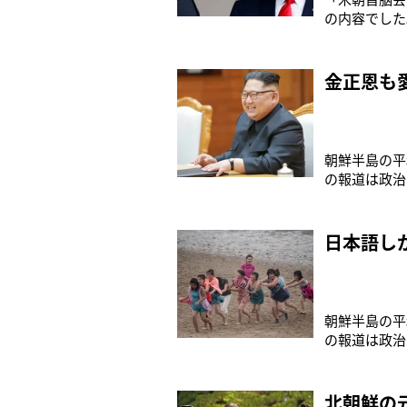
の内容でした
経済支援につ
れた米朝首脳
には多大な費
金正恩も
朝鮮半島の平
の報道は政治
点をしぼり、
あるコリアン
しさ！南北会
日本語し
朝鮮半島の平
の報道は政治
しぼり、本誌
のポーランド
中国との国境
北朝鮮の