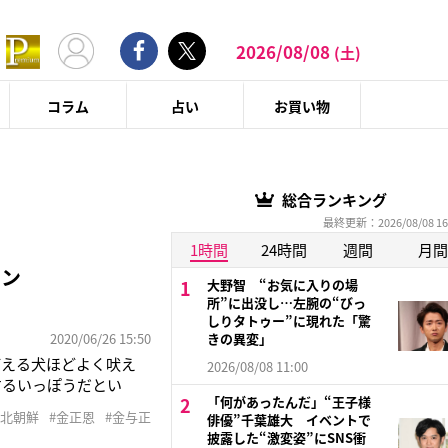
2026/08/08
(土)
コラム
占い
お買い物
総合ランキング
最終更新：2026/08/08 16
1時間
24時間
週間
月間
コン
大野智 “お気に入りの場
所”に出没し…左腕の“びっ
しりタトゥー”に現れた「驚
2020/06/26 15:50
きの異変」
びえる犬ほどよく吠え
2026/08/08 11:00
するいっぽうだとい
「何があったんだ」“王子様
る。「'18年に与正氏
#北朝鮮
#金正恩
#金与正
俳優”千葉雄大 イベントで
センジャーと、もては
披露した“激変姿”にSNS衝