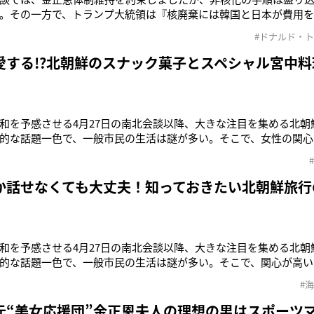
。その一方で、トランプ大統領は『核廃棄には韓国と日本が費用を
いては、しっかり言及しています」（全国紙政治部記者）6月12日
#ドナルド・
会談。“核戦争”という言葉も飛び交う1年前に比べると融和ムード
用がかかりそうだ
愛する!?北朝鮮のスナック菓子とスペシャル宮中料
和を予感させる4月27日の南北会談以降、大きな注目を集める北朝
的な話題一色で、一般市民の生活は謎が多い。そこで、女性の関心
本誌が徹底解剖！グルメについて教えてくれるのは、北朝鮮でグル
・フード・コラムニストの八田靖史さん。■平壌高麗ホテルの“平
談で供されたのは
か話せなくても大丈夫！知っておきたい北朝鮮旅行
和を予感させる4月27日の南北会談以降、大きな注目を集める北朝
的な話題一色で、一般市民の生活は謎が多い。そこで、関心が高い
が徹底解剖！観光名所について教えてくれるのは、北朝鮮の観光事
#
人、エミル・トルシュコフスキさん。■“インスタ映え観光地”白
にそびえる標高2
元“美女応援団”金正恩夫人の理想の男はスポーツ