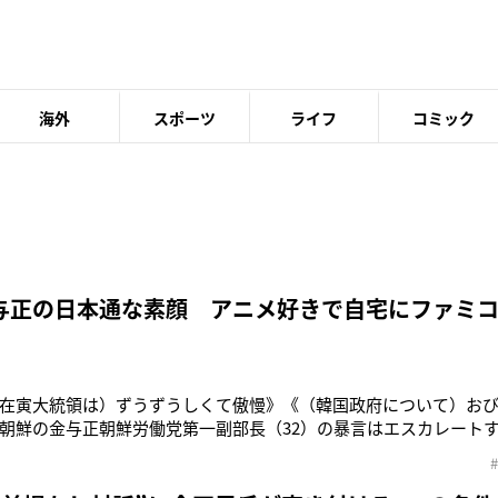
海外
スポーツ
ライフ
コミック
与正の日本通な素顔 アニメ好きで自宅にファミ
在寅大統領は）ずうずうしくて傲慢》《（韓国政府について）お
朝鮮の金与正朝鮮労働党第一副部長（32）の暴言はエスカレート
、北朝鮮のトップである金正恩 朝鮮労働党委員長（36）の実妹であ
輪に出席し、笑顔を振りまきました。当時は韓国内でも柔和なメッ
が、最近では強硬発