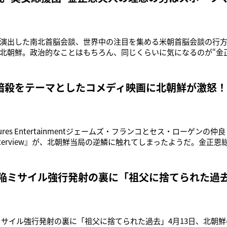
演出した南北首脳会談、世界中の注目を集める米朝首脳会談の行
北朝鮮。政治的なことはもちろん、同じくらいに気になるのが“金
ために、ナゾめく北朝鮮のファーストレディーについて紹介！'05
手権大会」に李雪主は“美女応援団”の一員として参加。当時受け
スポーツ選手」と
暗殺をテーマとしたコメディ映画に北朝鮮が激怒！
Pictures Entertainmentジェームズ・フランコとセス・ローゲ
 Interview』が、北朝鮮当局の逆鱗に触れてしまったようだ。金正
ることに成功したテレビ局スタッフが、CIAから総書記の暗殺ミッ
なのだから無理もない。劇中での総書記は本人同様のツーブロック
欠陥ミサイル強行発射の裏に「祖父に捨てられた過
ミサイル強行発射の裏に「祖父に捨てられた過去」4月13日、北朝鮮