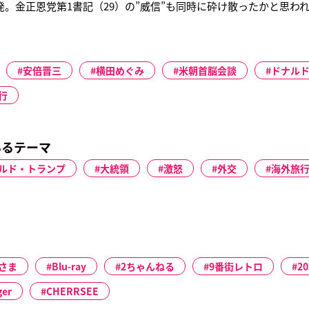
発。金正恩党第1書記（29）の”威信”も同時に砕け散ったかと思わ
国防第1委員長」に就任した。『コリア・レポート』編集長・辺真
・国家の最高指導者すべてのポストに就いたことになる。今回の失
に立った。
安倍晋三
横田めぐみ
米朝首脳会談
ドナル
行
いるテーマ
ルド・トランプ
大統領
激怒
外交
海外旅
さま
Blu-ray
2ちゃんねる
9番街レトロ
2
ger
CHERRSEE