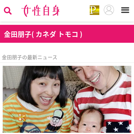
金
田朋子( カネダ トモコ )
金田朋子の最新ニュース