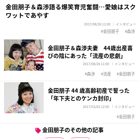
金田朋子＆森渉語る爆笑育児奮闘…愛娘はスク
ワットであやす
2017/08/26 11:00
インタビュー
金田朋子
森渉
金田朋子＆森渉夫妻 44歳出産喜
びの陰にあった「流産の悲劇」
2017/08/26 11:00
インタビュー
森渉
流産
金田朋子
金田朋子 44 歳高齢初産で誓った
「年下夫とのケンカ封印」
2017/03/02 12:00
インタビュー
金田朋子
金田朋子のその他の記事