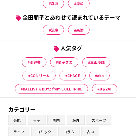
森渉
流産
金田朋子とあわせて読まれているテーマ
流産
森渉
人気タグ
水谷豊
愛子さま
三山凌輝
CCクリーム
CHAGE
akb
BALLISTIK BOYZ from EXILE TRIBE
B＆ZAI
カテゴリー
芸能
皇室
国内
海外
スポーツ
ライフ
コミック
コラム
占い