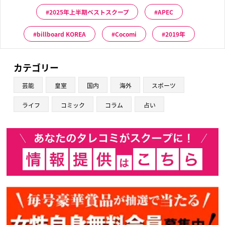
2025年上半期ベストスクープ
APEC
billboard KOREA
Cocomi
2019年
カテゴリー
芸能
皇室
国内
海外
スポーツ
ライフ
コミック
コラム
占い