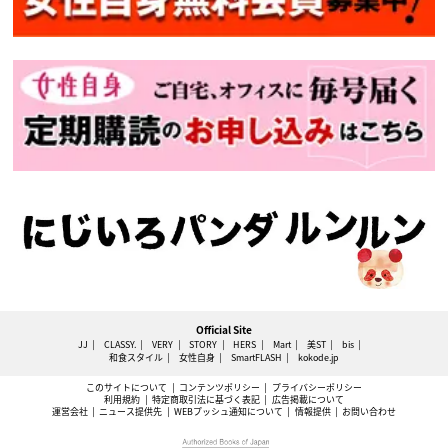
Official Site
JJ
CLASSY.
VERY
STORY
HERS
Mart
美ST
bis
和食スタイル
女性自身
SmartFLASH
kokode.jp
このサイトについて
コンテンツポリシー
プライバシーポリシー
利用規約
特定商取引法に基づく表記
広告掲載について
運営会社
ニュース提供先
WEBプッシュ通知について
情報提供
お問い合わせ