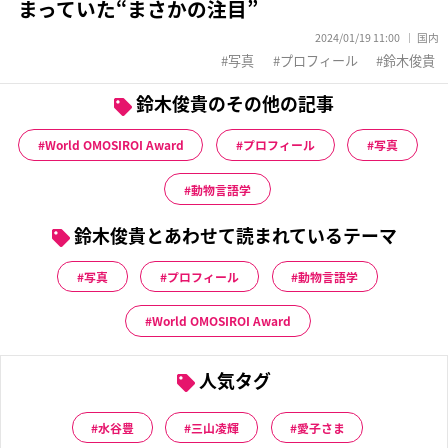
まっていた“まさかの注目”
2024/01/19 11:00
国内
写真
プロフィール
鈴木俊貴
鈴木俊貴のその他の記事
World OMOSIROI Award
プロフィール
写真
動物言語学
鈴木俊貴とあわせて読まれているテーマ
写真
プロフィール
動物言語学
World OMOSIROI Award
人気タグ
水谷豊
三山凌輝
愛子さま