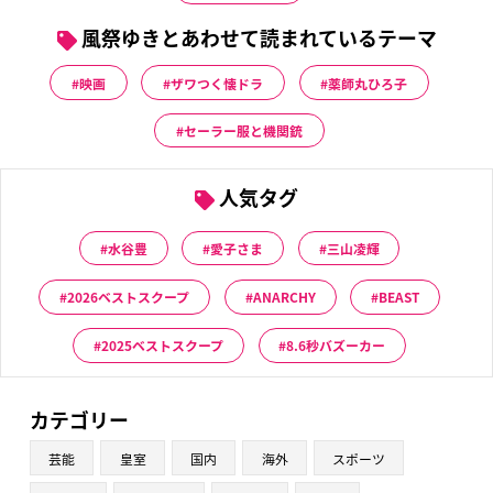
風祭ゆきとあわせて読まれているテーマ
映画
ザワつく懐ドラ
薬師丸ひろ子
セーラー服と機関銃
人気タグ
水谷豊
愛子さま
三山凌輝
2026ベストスクープ
ANARCHY
BEAST
2025ベストスクープ
8.6秒バズーカー
カテゴリー
芸能
皇室
国内
海外
スポーツ