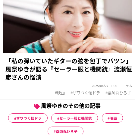
「私の弾いていたギターの弦を包丁でバツン」
風祭ゆきが語る『セーラー服と機関銃』渡瀬恒
彦さんの怪演
2025/04/27 11:00
コラム
映画
ザワつく懐ドラ
薬師丸ひろ子
風祭ゆきのその他の記事
ザワつく懐ドラ
セーラー服と機関銃
映画
薬師丸ひろ子