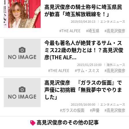
高見沢俊彦の騎士称号に埼玉県民
が歓喜「埼玉解放戦線を！」
2019/03/04 20:13
エンタメニュース
THE ALFEE
埼玉県
高見沢俊彦
今最も著名人が絶賛するサム・ス
ミス22歳の魅力とは！？高見沢俊
彦(THE ALF...
2015/01/25 10:00
海外ニュース
THE ALFEE
サム・スミス
高見沢俊彦
高見沢俊彦 『ガラスの仮面』で
声優に初挑戦「無我夢中でやりま
した」
2013/05/16 00:00
エンタメニュース
ガラスの仮面
声優
高見沢俊彦
高見沢俊彦のその他の記事