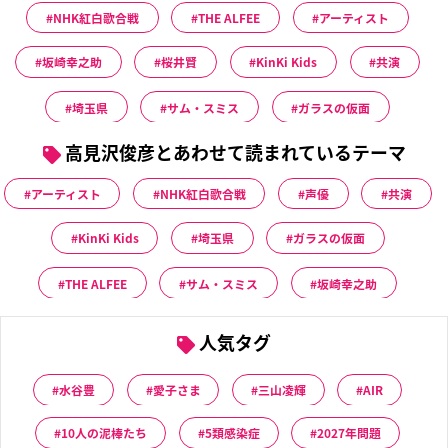
NHK紅白歌合戦
THE ALFEE
アーティスト
坂崎幸之助
桜井賢
KinKi Kids
共演
埼玉県
サム・スミス
ガラスの仮面
高見沢俊彦とあわせて読まれているテーマ
アーティスト
NHK紅白歌合戦
声優
共演
KinKi Kids
埼玉県
ガラスの仮面
THE ALFEE
サム・スミス
坂崎幸之助
人気タグ
水谷豊
愛子さま
三山凌輝
AIR
10人の泥棒たち
5類感染症
2027年問題