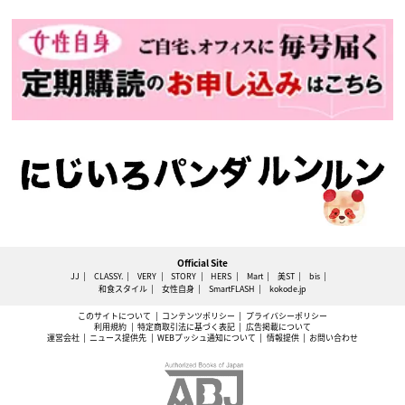
Official Site
JJ
CLASSY.
VERY
STORY
HERS
Mart
美ST
bis
和食スタイル
女性自身
SmartFLASH
kokode.jp
このサイトについて
コンテンツポリシー
プライバシーポリシー
利用規約
特定商取引法に基づく表記
広告掲載について
運営会社
ニュース提供先
WEBプッシュ通知について
情報提供
お問い合わせ