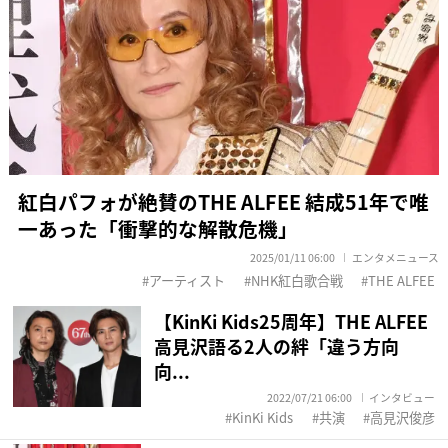
紅白パフォが絶賛のTHE ALFEE 結成51年で唯
一あった「衝撃的な解散危機」
2025/01/11 06:00
エンタメニュース
アーティスト
NHK紅白歌合戦
THE ALFEE
【KinKi Kids25周年】THE ALFEE
高見沢語る2人の絆「違う方向
向...
2022/07/21 06:00
インタビュー
KinKi Kids
共演
高見沢俊彦