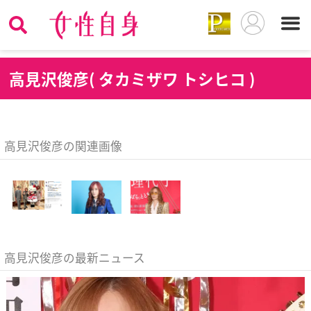
高
見沢俊彦( タカミザワ トシヒコ )
高見沢俊彦の関連画像
高見沢俊彦の最新ニュース