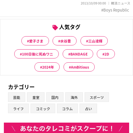
2013/10/09 00:00
韓流ニュース
Boys Republic
人気タグ
愛子さま
水谷豊
三山凌輝
100日後に死ぬワニ
BANDAGE
2D
2024年
AmBitious
カテゴリー
芸能
皇室
国内
海外
スポーツ
ライフ
コミック
コラム
占い