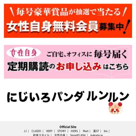
Official Site
JJ
CLASSY.
VERY
STORY
HERS
Mart
美ST
bis
和食スタイル
女性自身
SmartFLASH
kokode.jp