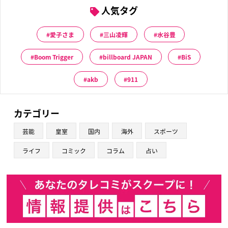
人気タグ
愛子さま
三山凌輝
水谷豊
Boom Trigger
billboard JAPAN
BiS
akb
911
カテゴリー
芸能
皇室
国内
海外
スポーツ
ライフ
コミック
コラム
占い