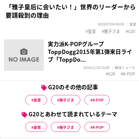
「雅子皇后に会いたい！」世界のリーダーから
要請殺到の理由
2019/07/04 06:00
皇室
皇室
雅子さま
G20
実力派K-POPグループ
ToppDogg2015年第1弾来日ライ
ブ「ToppDo...
2014/11/20 15:00
韓流ニュース
G20
K-POP
G20のその他の記事
皇室
雅子さま
K-POP
G20とあわせて読まれているテーマ
皇室
雅子さま
K-POP