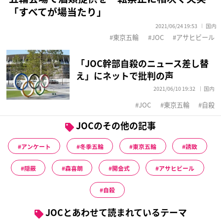
「すべてが場当たり」
2021/06/24 19:53
国内
東京五輪
JOC
アサヒビール
「JOC幹部自殺のニュース差し替
え」にネットで批判の声
2021/06/10 19:32
国内
JOC
東京五輪
自殺
JOCのその他の記事
アンケート
冬季五輪
東京五輪
誘致
隠蔽
森喜朗
開会式
アサヒビール
自殺
JOCとあわせて読まれているテーマ