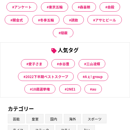
アンケート
東京五輪
森喜朗
自殺
開会式
冬季五輪
誘致
アサヒビール
隠蔽
人気タグ
愛子さま
水谷豊
三山凌輝
2022下半期ベストスクープ
Aぇ! group
18歳選挙権
2NE1
au
カテゴリー
芸能
皇室
国内
海外
スポーツ
ライフ
コミック
コラム
占い