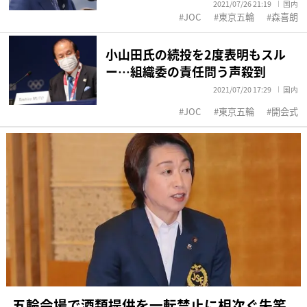
2021/07/26 21:19
国内
JOC
東京五輪
森喜朗
小山田氏の続投を2度表明もスル
ー…組織委の責任問う声殺到
2021/07/20 17:29
国内
JOC
東京五輪
開会式
五輪会場で酒類提供を一転禁止に相次ぐ失笑