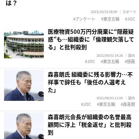
は？
2023/10/15 18:00
スポーツ
アンケート
東京五輪
JOC
医療物資500万円分廃棄に“隠蔽疑
惑”も…組織委に「倫理観欠落して
る」と批判殺到
2021/09/01 14:26
国内
JOC
東京五輪
隠蔽
森喜朗氏 組織委に残る影響力…不
祥事で辞任も「後任の人選考え
た」
2021/08/03 11:00
国内
JOC
東京五輪
森喜朗
森喜朗元会長が組織委の名誉最高
顧問に浮上「税金返せ」と批判殺
到