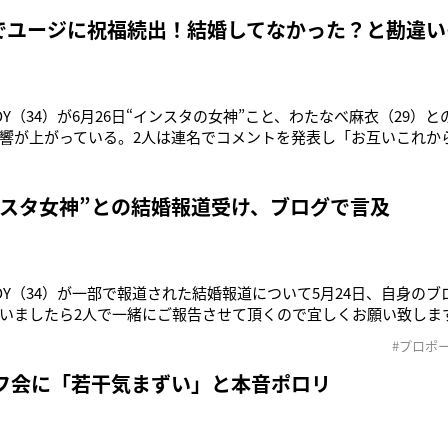
用を貶めるようなことをしてしまい、大変申し訳ありませんでした》
）がXを更新。ネ
婚でユージに祝福続出！結婚してなかった？と勘違い
OY（34）が6月26日“インスタの女神”こと、わたなべ麻衣（29）
響が上がっている。2人は連名でコメントを発表し「お互いこれか
と思うようになりました」「心の底から本気でそう思える人に出会
」とその喜びをつづった。また「笑顔の絶えない優しく温かい家
していきたい
インスタ女神”との結婚報道受け、ブログで言及
OY（34）が一部で報道された結婚報道について5月24日、自身の
いましたら2人で一緒にご報告させて頂くので宜しくお願い致しま
タの女神”として知られるモデルのわたなべ麻衣（29）と今夏に結
#プロポ
ベンチに腰掛けて』というタイトルでブログをエントリー。「ふぅ！ 
っていた僕のプ
ハーフ会に「若干気まずい」と本音ポロリ