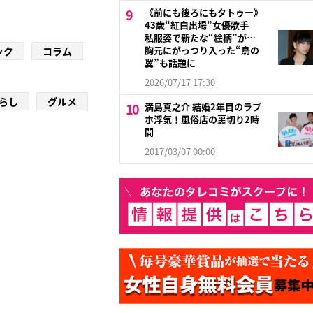
《前にも後ろにもタトゥー》
43歳“紅白出場”女優歌手
私服姿で新たな“絵柄”が…
胸元にがっつり入った“鳥の
ック
コラム
翼”も話題に
2026/07/17 17:30
らし
グルメ
満島真之介 結婚2年目のラブ
ホ浮気！風俗店の裏切り2時
間
2017/03/07 00:00