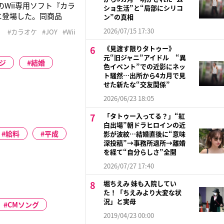
Wii専用ソフト『カラ
ショ生活”と“局部にシリコ
表会に登場した。同商品
ン”の真相
。マツコは「ひとりカ
2026/07/15 17:30
#カラオケ
#JOY
#Wii
。殴られなくて済むし、
《見渡す限りタトゥー》
元“旧ジャニ”アイドル “異
ジ
結婚
色イベント”での近影にネッ
ト騒然…出所から4カ月で見
せた新たな“交友関係”
2026/06/23 18:05
「タトゥー入ってる？」“紅
白出場”朝ドラヒロインの近
給料
平成
影が波紋…結婚直後に“意味
深投稿”→事務所退所→離婚
を経て“自分らしさ”全開
2026/07/27 17:40
堀ちえみ 妹も入院してい
た！「ちえみより大変な状
況」と実母
CMソング
2019/04/23 00:00