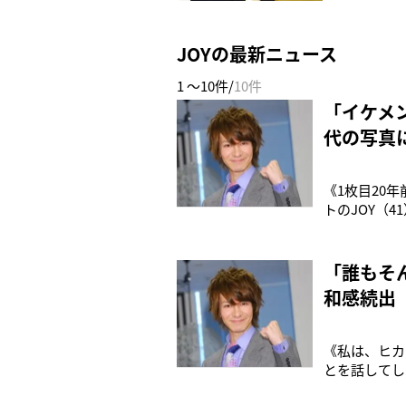
JOYの最新ニュース
1 ～10件/
10件
「イケメ
代の写真
《1枚目20
トのJOY（
ってた時代っ
が20年前の
はギャルとギ
「誰もそ
和感続出
《私は、ヒカ
とを話してし
のが事実です