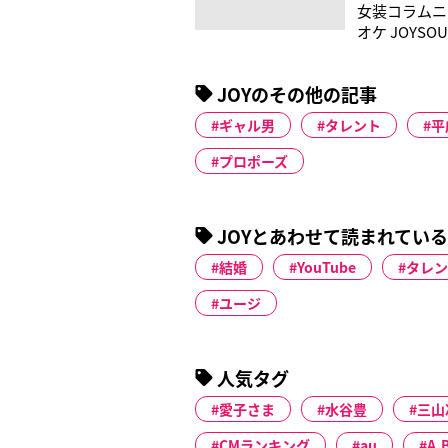
女装コラムニ
オケ JOYS
は、自宅で気
ラオケしてい
JOYのその他の記事
殴らなくて
ギャル男
タレント
平
プロポーズ
JOYとあわせて読まれてい
結婚
YouTube
タレン
ユージ
人気タグ
愛子さま
水谷豊
三山
CMランキング
au
A.