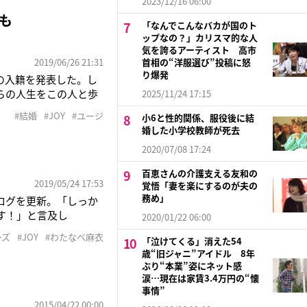
7月26日、タレント
2023/12/16 06:00
も
「なんでこんなバカが国のト
ップなの？」カリスマ的な人
気を誇るアーティスト 高市
2019/06/26 21:31
首相の“洋服選び”投稿に怒
り爆発
との入籍を発表した。し
らの人生をこの人と歩
2025/11/24 17:15
えた事をとても幸せに
#結婚
#JOY
#ユージ
小6と性的関係、服役後に結
庭を築いて行けるよう
婚した小学校教師が死去
2020/07/08 17:24
百恵さんの介護支える友和の
2019/05/24 17:53
覚悟「妻を楽にするのが夫の
務め」
ブログを更新。「しっか
す！」と言及し
2020/01/22 06:00
婚することが報じられ
ーズ
#JOY
#わたなべ麻衣
「泣けてくる」消えた54
そしてそして！ 本日
歳“旧ジャニ”アイドル 8年
ぶり“本業”姿にネット感
涙…現在は家賃3.4万円の“懐
事情”
2015/04/22 00:00