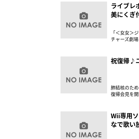
で、彼の変わ
ライブレポ
美にくぎ
「＜女女＞ジ
チャーズ劇場（
A面シングルと
michit
祝復帰♪
肺結核のため
復帰会見を開
た。24日収
た。長期に及
ていいな』と
Wii専用
なで歌い