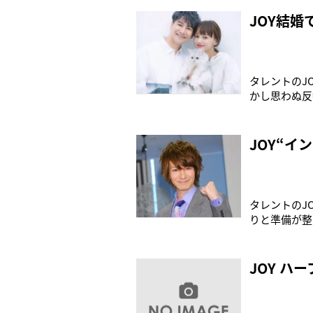
た事務所の信
のJOY（39
JOY結
タレントのJ
かし思わぬ反
んでいきたい
感じています
に毎日を過ご
JOY“
タレントのJ
りと準備が整
た。“インス
たJOYは『
ニュースにな
JOY 