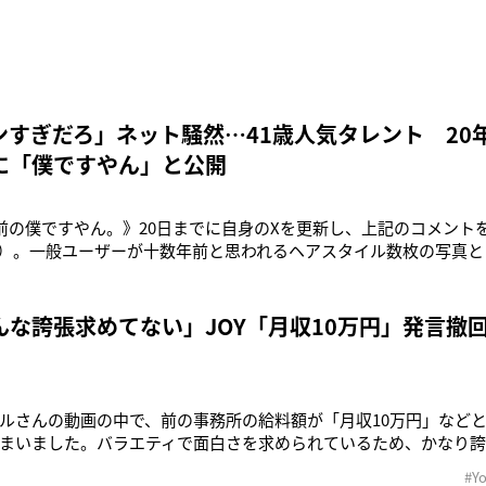
ンすぎだろ」ネット騒然…41歳人気タレント 20
に「僕ですやん」と公開
年前の僕ですやん。》20日までに自身のXを更新し、上記のコメント
41）。一般ユーザーが十数年前と思われるヘアスタイル数枚の写真
て本当にあるのかな》とポストした投稿を引用する形で反応した。
自分であることを認めた上で、《全国的にこんな髪型の人が多発し
ャル男が埋
んな誇張求めてない」JOY「月収10万円」発言撤
ルさんの動画の中で、前の事務所の給料額が「月収10万円」など
まいました。バラエティで面白さを求められているため、かなり誇
。実際は、もっと給料を頂いていましたし、賞与も頂いておりま
#Y