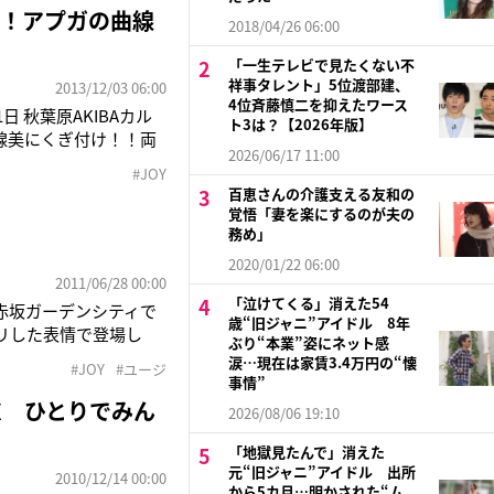
スが！アプガの曲線
2018/04/26 06:00
「一生テレビで見たくない不
祥事タレント」5位渡部建、
2013/12/03 06:00
4位斉藤慎二を抑えたワース
 秋葉原AKIBAカル
ト3は？【2026年版】
の曲線美にくぎ付け！！両
2026/06/17 11:00
馴染みアプガ×
#JOY
ド
百恵さんの介護支える友和の
覚悟「妻を楽にするのが夫の
務め」
2020/01/22 06:00
2011/06/28 00:00
「泣けてくる」消えた54
・赤坂ガーデンシティで
歳“旧ジャニ”アイドル 8年
リした表情で登場し
ぶり“本業”姿にネット感
ることを明らかにし
涙…現在は家賃3.4万円の“懐
#JOY
#ユージ
働いていたので『休め
事情”
DX ひとりでみん
2026/08/06 19:10
「地獄見たんで」消えた
元“旧ジャニ”アイドル 出所
2010/12/14 00:00
から5カ月…明かされた“ム