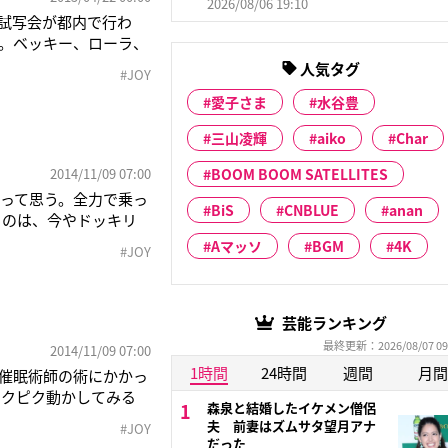
2026/08/06 19:10
別試写会が都内で行わ
席。ベッキー、ローラ、
あるJOYは「若干気ま
人気タグ
#JOY
ギュラー番組とかの話を
愛子さま
水谷豊
三山凌輝
aiko
Char
2014/11/09 07:00
BOOM BOOM SATELLITES
って思う。全力で乗っ
BiS
CNBLUE
anan
るのは、今やドッキリ
術にかかったフリしてオ
Aマッソ
BGM
4K
#JOY
してみるわ。必死に番
芸能ランキング
最終更新：2026/08/07 09
2014/11/09 07:00
1時間
24時間
週間
月間
セ催眠術師の術にかかっ
ピクピク動かしてみる
森泉と結婚したイケメン僧侶
者と呼びつつも、愛さ
夫 前妻はズムサタ望月アナ
#JOY
れているという。そこ
だった