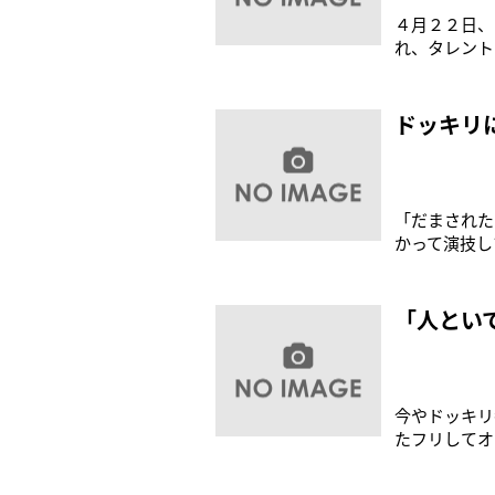
４月２２日、
れ、タレント
ウエンツ瑛士
ずいです」と
されても、こ
ドッキリ
「だまされた
かって演技し
番組の常連の
ネエを演じる
組に乗っかろ
「人とい
今やドッキリ
たフリしてオ
わ。必死に番
ずにはいられ