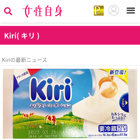
K
iri( キリ )
Kiriの最新ニュース