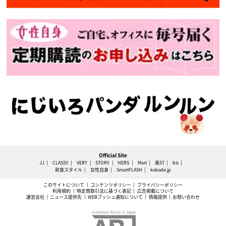
Official Site
JJ
CLASSY.
VERY
STORY
HERS
Mart
美ST
bis
和食スタイル
女性自身
SmartFLASH
kokode.jp
このサイトについて
コンテンツポリシー
プライバシーポリシー
利用規約
特定商取引法に基づく表記
広告掲載について
運営会社
ニュース提供先
WEBプッシュ通知について
情報提供
お問い合わせ