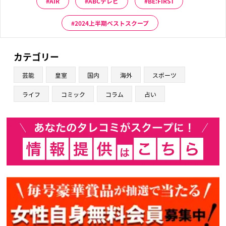
AIR
ABCテレビ
BE:FIRST
2024上半期ベストスクープ
カテゴリー
芸能
皇室
国内
海外
スポーツ
ライフ
コミック
コラム
占い