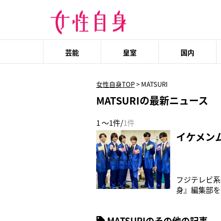
芸能
皇室
国内
女性自身TOP
>
MATSURI
MATSURIの最新ニュース
1 ～1件/
1件
イケメンム
フジテレビ系
身』編集部を
昭和歌謡を令
オーディション
MATSURIのその他の記事
WA＆MAT