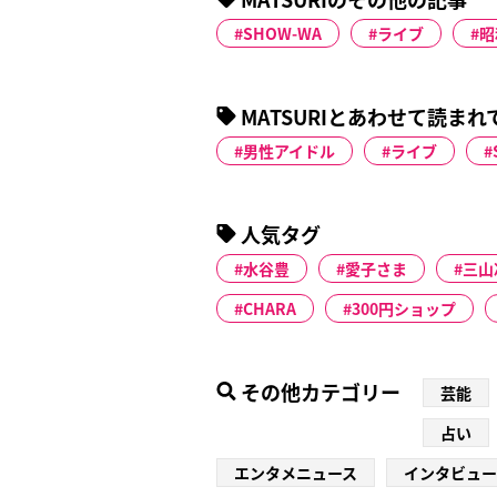
SHOW-WA
ライブ
昭
MATSURIとあわせて読ま
男性アイドル
ライブ
人気タグ
水谷豊
愛子さま
三山
CHARA
300円ショップ
その他カテゴリー
芸能
占い
エンタメニュース
インタビュー