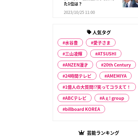
た1位は？
2023/10/25 11:00
人気タグ
水谷豊
愛子さま
三山凌輝
ATSUSHI
ANZEN漫才
20th Century
24時間テレビ
AMEMIYA
1億人の大質問!?笑ってコラえて！
ABCテレビ
Aぇ! group
billboard KOREA
芸能ランキング