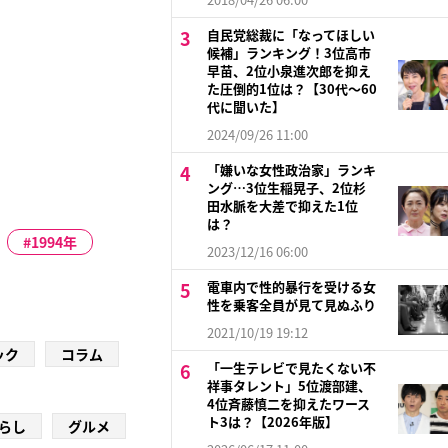
自民党総裁に「なってほしい
候補」ランキング！3位高市
早苗、2位小泉進次郎を抑え
た圧倒的1位は？【30代〜60
代に聞いた】
2024/09/26 11:00
「嫌いな女性政治家」ランキ
ング…3位生稲晃子、2位杉
田水脈を大差で抑えた1位
は？
1994年
2023/12/16 06:00
電車内で性的暴行を受ける女
性を乗客全員が見て見ぬふり
2021/10/19 19:12
ック
コラム
「一生テレビで見たくない不
祥事タレント」5位渡部建、
4位斉藤慎二を抑えたワース
ト3は？【2026年版】
らし
グルメ