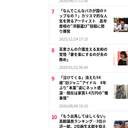
2026/06/17 11:00
「なんでこんなバカが国のト
ップなの？」カリスマ的な人
気を誇るアーティスト 高市
首相の“洋服選び”投稿に怒
り爆発
2025/11/24 17:15
百恵さんの介護支える友和の
覚悟「妻を楽にするのが夫の
務め」
2020/01/22 06:00
「泣けてくる」消えた54
歳“旧ジャニ”アイドル 8年
ぶり“本業”姿にネット感
涙…現在は家賃3.4万円の“懐
事情”
2026/08/06 19:10
「もう出馬してほしくない」
高齢議員ランキング…3位小
沢一郎、2位麻生太郎を抑え