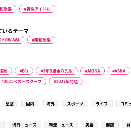
和歌謡
男性アイドル
れているテーマ
SHOW-WA
昭和歌謡
凌輝
B'z
3年B組金八先生
AKINA
ASKA
2021ベストスクープ
2027年問題
皇室
国内
海外
スポーツ
ライフ
コミ
海外ニュース
韓流ニュース
美容
健康
暮