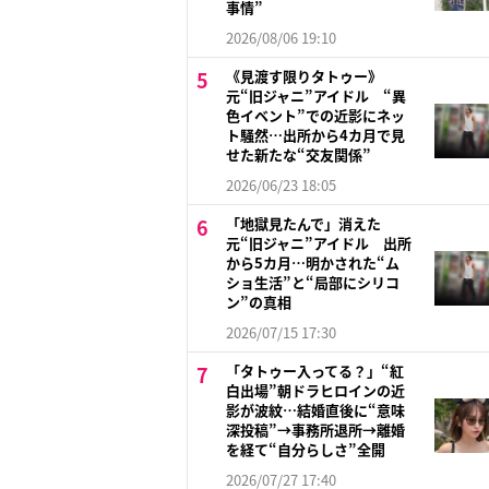
事情”
2026/08/06 19:10
《見渡す限りタトゥー》
元“旧ジャニ”アイドル “異
色イベント”での近影にネッ
ト騒然…出所から4カ月で見
せた新たな“交友関係”
2026/06/23 18:05
「地獄見たんで」消えた
元“旧ジャニ”アイドル 出所
から5カ月…明かされた“ム
ショ生活”と“局部にシリコ
ン”の真相
2026/07/15 17:30
「タトゥー入ってる？」“紅
白出場”朝ドラヒロインの近
影が波紋…結婚直後に“意味
深投稿”→事務所退所→離婚
を経て“自分らしさ”全開
2026/07/27 17:40