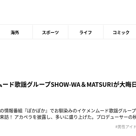
海外
スポーツ
ライフ
コミック
ード歌謡グループSHOW-WA＆MATSURIが大
の情報番組『ぽかぽか』でお馴染みのイケメンムード歌謡グループMA
来訪！ アカペラを披露し、多いに盛り上げた。プロデューサーの
和の時代にリバイバルさせ日本を元気にさせるべく、開催された
#男性アイ
」。3000人以上の中から勝ち取った2チームがSHOW-WAとMATSU