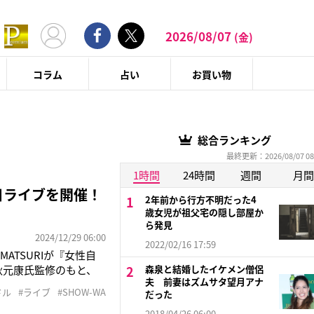
2026/08/07
(金)
コラム
占い
お買い物
総合ランキング
最終更新：2026/08/07 08
1時間
24時間
週間
月間
晦日ライブを開催！
2年前から行方不明だった4
歳女児が祖父宅の隠し部屋か
ら発見
2024/12/29 06:00
2022/02/16 17:59
TSURIが『女性自
秋元康氏監修のもと、
森泉と結婚したイケメン僧侶
夫 前妻はズムサタ望月アナ
「夢をあきらめるな！
ドル
#ライブ
#SHOW-WA
だった
RIだ。そんなSHOW-
2018/04/26 06:00