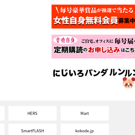
HERS
Mart
SmartFLASH
kokode.jp