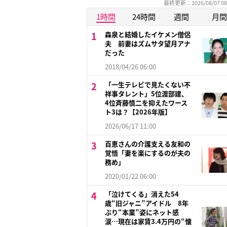
最終更新：2026/08/07 08
1時間
24時間
週間
月間
森泉と結婚したイケメン僧侶
夫 前妻はズムサタ望月アナ
だった
2018/04/26 06:00
「一生テレビで見たくない不
祥事タレント」5位渡部建、
4位斉藤慎二を抑えたワース
ト3は？【2026年版】
2026/06/17 11:00
百恵さんの介護支える友和の
覚悟「妻を楽にするのが夫の
務め」
2020/01/22 06:00
「泣けてくる」消えた54
歳“旧ジャニ”アイドル 8年
ぶり“本業”姿にネット感
涙…現在は家賃3.4万円の“懐