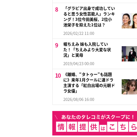
「グラビア出身で成功してい
ると思う女性芸能人」ランキ
ング！3位今田美桜、2位小
池栄子を抑えた1位は？
2026/02/22 11:00
堀ちえみ 妹も入院してい
た！「ちえみより大変な状
況」と実母
2019/04/23 00:00
《離婚、“タトゥー”も話題
に》来年1月クールに連ドラ
主演する「紅白出場の元朝ド
ラ女優」
2026/08/06 16:00