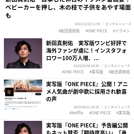
ベビーカーを押し、木の枝で子供をあやす場面
も
2023/11/16 11:00
エンタメニュース
新田真剣佑
ONE PIECE
イクメン
新田真剣佑 実写版ワンピ好評で
海外ファンが虜に！インスタフォ
ロワー100万人増、...
2023/09/08 18:39
エンタメニュース
ONE PIECE
実写版
新田真剣佑
実写版『ONE PIECE』公開！アニ
メ人気曲が劇中歌に採用され歓喜
の声
2023/08/31 20:18
エンタメニュース
Netflix
ONE PIECE
実写版
実写版『ONE PIECE』予告編公開
もネット賛否「期待度高い」「鼻