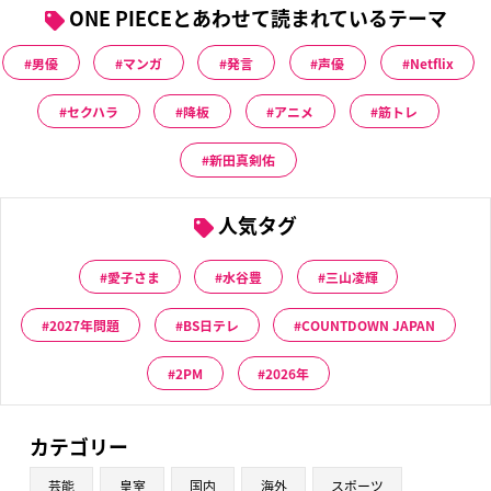
ONE PIECEとあわせて読まれているテーマ
男優
マンガ
発言
声優
Netflix
セクハラ
降板
アニメ
筋トレ
新田真剣佑
人気タグ
愛子さま
水谷豊
三山凌輝
2027年問題
BS日テレ
COUNTDOWN JAPAN
2PM
2026年
カテゴリー
芸能
皇室
国内
海外
スポーツ