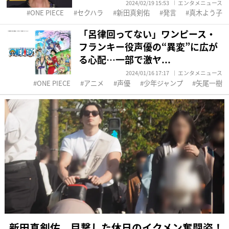
2024/02/19 15:53
エンタメニュース
ONE PIECE
セクハラ
新田真剣佑
発言
真木よう子
「呂律回ってない」ワンピース・
フランキー役声優の“異変”に広が
る心配…一部で激ヤ...
2024/01/16 17:17
エンタメニュース
ONE PIECE
アニメ
声優
少年ジャンプ
矢尾一樹
新田真剣佑 目撃した休日のイクメン奮闘姿！