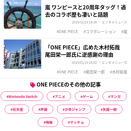
嵐 ワンピースと20周年タッグ！過
去のコラボ歴も凄いと話題
2019/12/23 18:38
エンタメニュース
ONE PIECE
コラボレーション
嵐
「ONE PIECE」広めた木村拓哉
尾田栄一郎氏に逆感謝の理由
2019/01/10 18:02
エンタメニュース
ONE PIECE
尾田栄一郎
木村拓哉
ONE PIECEのその他の記事
Nintendo Switch
アニメ
ゲーム
マンガ
任天堂
声優
少年ジャンプ
矢尾一樹
降板
マッチョ