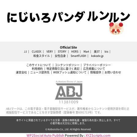
Official Site
JJ
CLASSY.
VERY
STORY
HERS
Mart
美ST
bis
和食スタイル
女性自身
SmartFLASH
kokode.jp
このサイトについて
コンテンツポリシー
プライバシーポリシー
利用規約
特定商取引法に基づく表記
広告掲載について
運営会社
ニュース提供先
WEBプッシュ通知について
情報提供
お問い合わせ
ABJマークは、この電子書店・電子書籍配信サービスが、著作権者からコンテンツ使用許諾を得た正
規版配信サービスであることを示す登録商標（登録番号 第6091713号）です。
本サイトに掲載されているすべての文章・画像の無断転載・複製行為を固く禁止します。すべて
の著作権は光文社に帰属します。
© Kobunsha Co., Ltd. All Rights Reserved.
WP2Social Auto Publish
Powered By :
XYZScripts.com