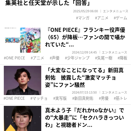
集英社と任天堂が示した「回答」
2025/05/29 06:00
エンタメニュース
マンガ
アニメ
ゲーム
『ONE PIECE』フランキー役声優
（65）が降板…ファンの間で囁か
れていた“...
2024/12/09 14:45
エンタメニュース
ONE PIECE
アニメ
声優
少年ジャンプ
矢尾一樹
降板
「大変なことになってる」新田真
剣佑 披露した“激変マッチョ
姿”にファン騒然
2024/07/15 13:50
エンタメニュース
ONE PIECE
マッチョ
実写版
新田真剣佑
男優
筋トレ
真木よう子『だれかtoなかい』で
の“大暴走”に「セクハラきっつい
わ」と視聴者ドン...