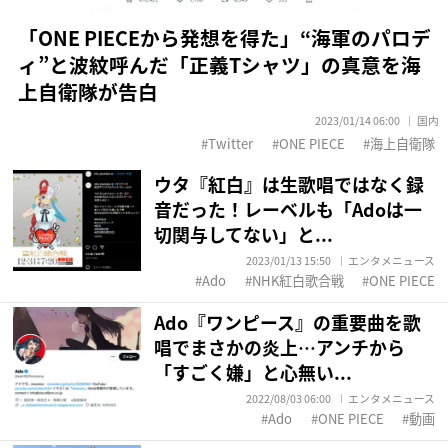
「ONE PIECEから発想を得た」“海軍のパロデ
ィ”と波紋呼んだ「正義Tシャツ」の真意を海
上自衛隊が告白
2023/01/14 06:00
国内
Twitter
ONE PIECE
海上自衛隊
ウタ『紅白』は生歌唱ではなく録
音だった！レーベルも「Adoは一
切関与してない」と...
2023/01/13 15:50
エンタメニュース
Ado
NHK紅白歌合戦
ONE PIECE
Ado『ワンピース』の重要曲を歌
唱でまさかの炎上…アンチから
「すごく嫌」と心無い...
2022/08/03 06:00
エンタメニュース
Ado
ONE PIECE
動画