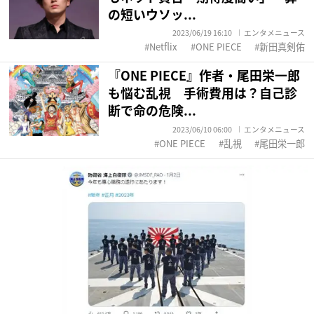
の短いウソッ...
2023/06/19 16:10
エンタメニュース
Netflix
ONE PIECE
新田真剣佑
『ONE PIECE』作者・尾田栄一郎
も悩む乱視 手術費用は？自己診
断で命の危険...
2023/06/10 06:00
エンタメニュース
ONE PIECE
乱視
尾田栄一郎