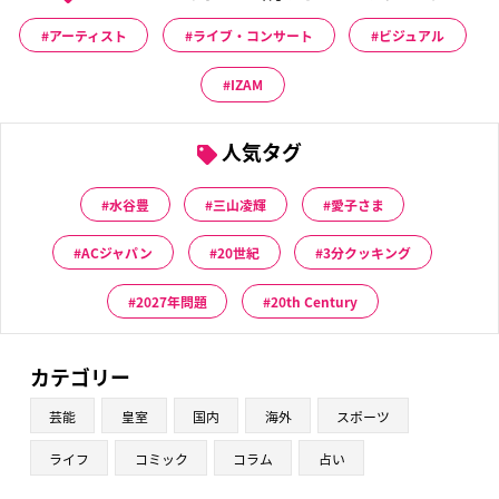
アーティスト
ライブ・コンサート
ビジュアル
IZAM
人気タグ
水谷豊
三山凌輝
愛子さま
ACジャパン
20世紀
3分クッキング
2027年問題
20th Century
カテゴリー
芸能
皇室
国内
海外
スポーツ
ライフ
コミック
コラム
占い