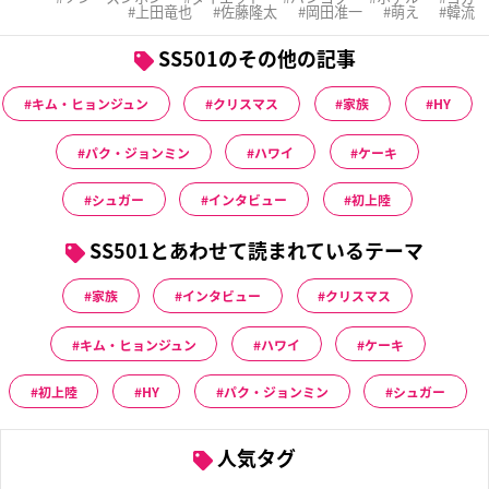
上田竜也
佐藤隆太
岡田准一
萌え
韓流
SS501のその他の記事
キム・ヒョンジュン
クリスマス
家族
HY
パク・ジョンミン
ハワイ
ケーキ
シュガー
インタビュー
初上陸
SS501とあわせて読まれているテーマ
家族
インタビュー
クリスマス
キム・ヒョンジュン
ハワイ
ケーキ
初上陸
HY
パク・ジョンミン
シュガー
人気タグ