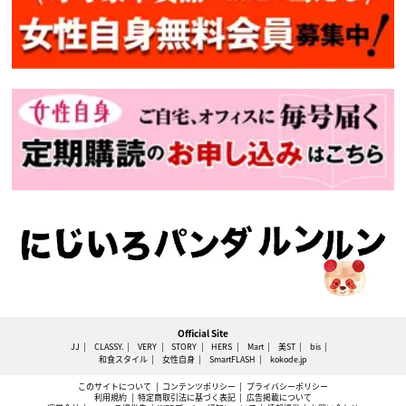
Official Site
JJ
CLASSY.
VERY
STORY
HERS
Mart
美ST
bis
和食スタイル
女性自身
SmartFLASH
kokode.jp
このサイトについて
コンテンツポリシー
プライバシーポリシー
利用規約
特定商取引法に基づく表記
広告掲載について