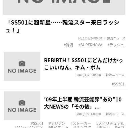
「SS501に超新星……韓流スター来日ラッシ
ュ！」
2011/05/24 00:00
韓流ニュース
韓流
SUPERNOVA
ラッシュ
REBIRTH！SS501にどんだけかっ
こいいねん、キム・ボム
2009/11/13 04:00
韓流ニュース
SS501
’09年上半期 韓流芸能界"あの"10
大NEWSの「その後」...
2009/07/14 00:00
韓流ニュース
SS501
アジアン
ストーカー
スピリチュアル
ソン・スンホン
ダイエット
バンコク
ホテル
ヨガ