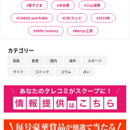
愛子さま
水谷豊
三山凌輝
CHAGE and ASKA
CBCテレビ
2019年
20th Century
Berryz工房
カテゴリー
芸能
皇室
国内
海外
スポーツ
ライフ
コミック
コラム
占い