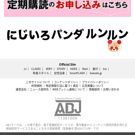
Official Site
JJ
CLASSY.
VERY
STORY
HERS
Mart
美ST
bis
和食スタイル
女性自身
SmartFLASH
kokode.jp
このサイトについて
コンテンツポリシー
プライバシーポリシー
利用規約
特定商取引法に基づく表記
広告掲載について
運営会社
ニュース提供先
WEBプッシュ通知について
情報提供
お問い合わせ
ABJマークは、この電子書店・電子書籍配信サービスが、著作権者からコンテンツ使用許諾を得た正
規版配信サービスであることを示す登録商標（登録番号 第6091713号）です。