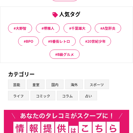
人気タグ
大野智
堺雅人
千葉雄大
A型肝炎
BPO
9番街レトロ
20世紀少年
B級グルメ
カテゴリー
芸能
皇室
国内
海外
スポーツ
ライフ
コミック
コラム
占い