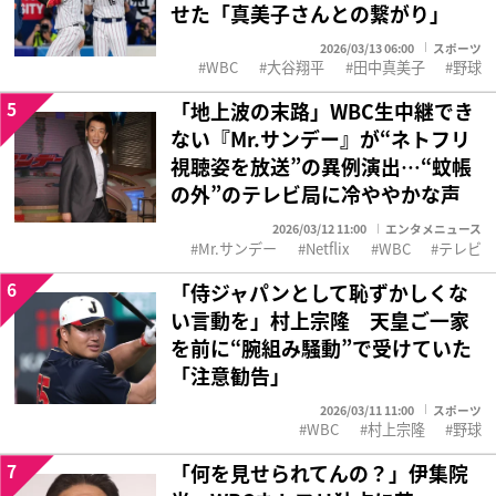
せた「真美子さんとの繋がり」
2026/03/13 06:00
スポーツ
WBC
大谷翔平
田中真美子
野球
5
「地上波の末路」WBC生中継でき
ない『Mr.サンデー』が“ネトフリ
視聴姿を放送”の異例演出…“蚊帳
の外”のテレビ局に冷ややかな声
2026/03/12 11:00
エンタメニュース
Mr.サンデー
Netflix
WBC
テレビ
6
「侍ジャパンとして恥ずかしくな
い言動を」村上宗隆 天皇ご一家
を前に“腕組み騒動”で受けていた
「注意勧告」
2026/03/11 11:00
スポーツ
WBC
村上宗隆
野球
7
「何を見せられてんの？」伊集院