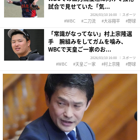
試合で見せていた「気...
2026/03/10 16:00
スポーツ
WBC
二刀流
大谷翔平
野球
「常識がなってない」村上宗隆選
手 腕組みをしてガムを噛み、
WBCで天皇ご一家のお...
2026/03/10 16:00
スポーツ
WBC
天皇ご一家
村上宗隆
野球