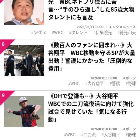
光 WBCネトフリ独占に苦
言…“手のひら返し”した85歳大物
タレントにも言及
2026/03/11 11:00
エンタメニュース
Netflix
WBC
タレント
伊集院光
徳光和夫
8
《数百人のファンに囲まれ…》大
谷翔平 WBC移動を守るSPが大量
出動！警護にかかった「圧倒的な
費用」
2026/03/11 06:00
スポーツ
WBC
大谷翔平
警護
野球
9
《DHで登録も…》大谷翔平
WBCでの二刀流復活に向けて強化
試合で見せていた「気になる行
動」
2026/03/10 16:00
スポーツ
WBC
二刀流
大谷翔平
野球