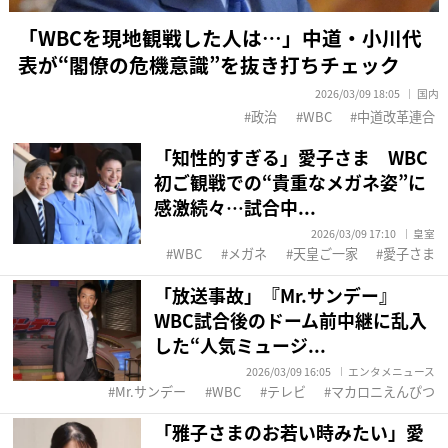
「WBCを現地観戦した人は…」中道・小川代
表が“閣僚の危機意識”を抜き打ちチェック
2026/03/09 18:05
国内
政治
WBC
中道改革連合
「知性的すぎる」愛子さま WBC
初ご観戦での“貴重なメガネ姿”に
感激続々…試合中...
2026/03/09 17:10
皇室
WBC
メガネ
天皇ご一家
愛子さま
「放送事故」『Mr.サンデー』
WBC試合後のドーム前中継に乱入
した“人気ミュージ...
2026/03/09 16:05
エンタメニュース
Mr.サンデー
WBC
テレビ
マカロニえんぴつ
「雅子さまのお若い時みたい」愛