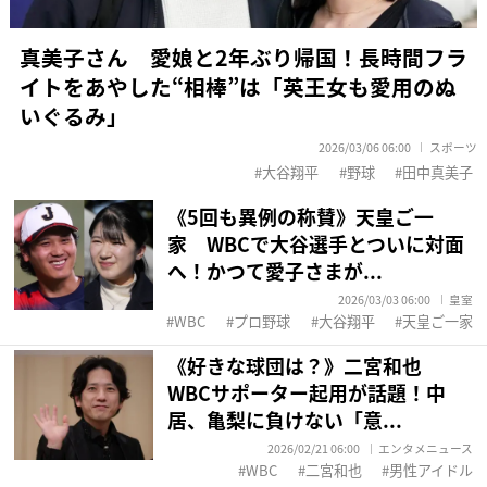
真美子さん 愛娘と2年ぶり帰国！長時間フラ
イトをあやした“相棒”は「英王女も愛用のぬ
いぐるみ」
2026/03/06 06:00
スポーツ
大谷翔平
野球
田中真美子
《5回も異例の称賛》天皇ご一
家 WBCで大谷選手とついに対面
へ！かつて愛子さまが...
2026/03/03 06:00
皇室
WBC
プロ野球
大谷翔平
天皇ご一家
《好きな球団は？》二宮和也
WBCサポーター起用が話題！中
居、亀梨に負けない「意...
2026/02/21 06:00
エンタメニュース
WBC
二宮和也
男性アイドル