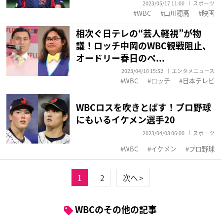
2023/05/17 11:00
スポーツ
WBC
山川穂高
映画
相次ぐ日テレの“芸人軽視”が物
議！ロッチ中岡のWBC観戦阻止、
オードリー春日のペ...
2023/04/10 15:52
エンタメニュース
WBC
ロッチ
日本テレビ
WBCロスを吹きとばす！プロ野球
にもいるイケメン選手20
2023/04/08 06:00
スポーツ
WBC
イケメン
プロ野球
1
2
次へ >
WBCのその他の記事