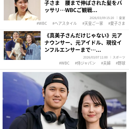
子さま 腰まで伸ばされた髪をバ
ッサリ…WBCご観戦...
2026/03/09 15:20
皇室
WBC
ヘアスタイル
天皇ご一家
愛子さま
《真美子さんだけじゃない》元ア
ナウンサー、元アイドル、現役イ
ンフルエンサーまで…...
2026/03/07 11:00
スポーツ
WBC
侍ジャパン
夫婦
野球