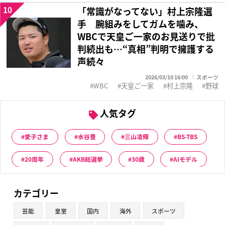
10
「常識がなってない」村上宗隆選
手 腕組みをしてガムを噛み、
WBCで天皇ご一家のお見送りで批
判続出も…“真相”判明で擁護する
声続々
2026/03/10 16:00
スポーツ
WBC
天皇ご一家
村上宗隆
野球
人気タグ
愛子さま
水谷豊
三山凌輝
BS-TBS
20周年
AKB総選挙
30歳
AIモデル
カテゴリー
芸能
皇室
国内
海外
スポーツ