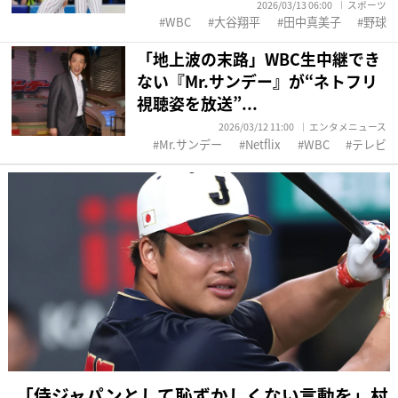
2026/03/13 06:00
スポーツ
WBC
大谷翔平
田中真美子
野球
「地上波の末路」WBC生中継でき
ない『Mr.サンデー』が“ネトフリ
視聴姿を放送”...
2026/03/12 11:00
エンタメニュース
Mr.サンデー
Netflix
WBC
テレビ
「侍ジャパンとして恥ずかしくない言動を」村