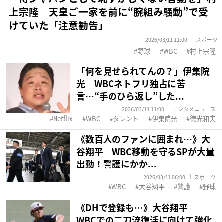
上宗隆 天皇ご一家を前に“腕組み騒動”で受
けていた「注意勧告」
2026/03/11 11:00
スポーツ
野球
WBC
村上宗隆
「何を見せられてんの？」伊集院
光 WBCネトフリ独占に苦
言…“手のひら返し”した...
2026/03/11 11:00
エンタメニュース
Netflix
WBC
タレント
伊集院光
徳光和夫
《数百人のファンに囲まれ…》大
谷翔平 WBC移動を守るSPが大量
出動！警護にかか...
2026/03/11 06:00
スポーツ
WBC
大谷翔平
警護
野球
《DHで登録も…》大谷翔平
WBCでの二刀流復活に向けて強化