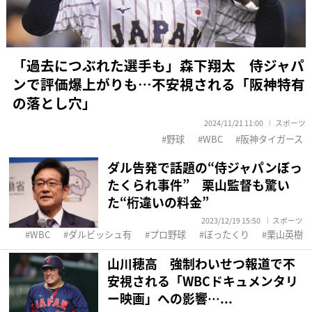
「過去につぶれた選手も」森下翔太 侍ジャパ
ンで評価爆上がりも…不安視される「阪神特有
の落とし穴」
2024/11/21 11:00
スポーツ
野球
WBC
阪神タイガース
ダル告発で話題の“侍ジャパンぼっ
たくられ事件” 栗山監督も驚い
た“桁違いの料金”
2023/12/19 15:50
スポーツ
WBC
ダルビッシュ有
プロ野球
ぼったくり
栗山英樹
山川穂高 強制わいせつ報道で不
安視される「WBCドキュメンタリ
ー映画」への影響…...