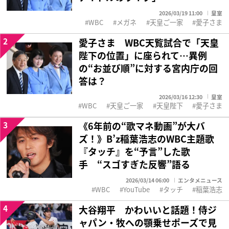
2026/03/19 11:00
皇室
WBC
メガネ
天皇ご一家
愛子さま
2
愛子さま WBC天覧試合で「天皇
陛下の位置」に座られて…異例
の“お並び順”に対する宮内庁の回
答は？
2026/03/16 12:30
皇室
WBC
天皇ご一家
天皇陛下
愛子さま
3
《6年前の“歌マネ動画”が大バ
ズ！》B’z稲葉浩志のWBC主題歌
『タッチ』を“予言”した歌
手 “スゴすぎた反響”語る
2026/03/14 06:00
エンタメニュース
WBC
YouTube
タッチ
稲葉浩志
4
大谷翔平 かわいいと話題！侍ジ
ャパン・牧への顎乗せポーズで見