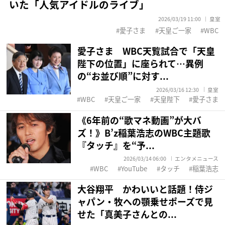
いた「人気アイドルのライブ」
2026/03/19 11:00
皇室
愛子さま
天皇ご一家
WBC
愛子さま WBC天覧試合で「天皇
陛下の位置」に座られて…異例
の“お並び順”に対す...
2026/03/16 12:30
皇室
WBC
天皇ご一家
天皇陛下
愛子さま
《6年前の“歌マネ動画”が大バ
ズ！》B’z稲葉浩志のWBC主題歌
『タッチ』を“予...
2026/03/14 06:00
エンタメニュース
WBC
YouTube
タッチ
稲葉浩志
大谷翔平 かわいいと話題！侍ジ
ャパン・牧への顎乗せポーズで見
せた「真美子さんとの...