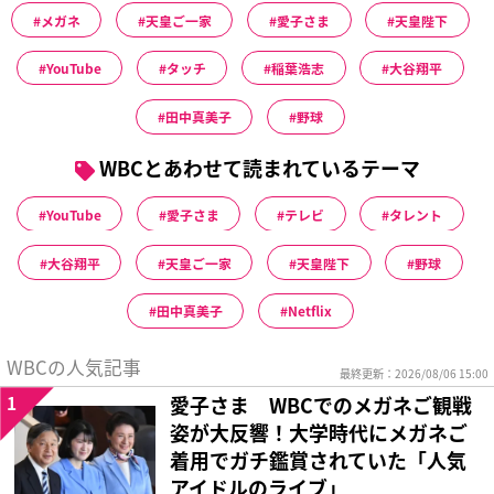
メガネ
天皇ご一家
愛子さま
天皇陛下
YouTube
タッチ
稲葉浩志
大谷翔平
田中真美子
野球
WBCとあわせて読まれているテーマ
YouTube
愛子さま
テレビ
タレント
大谷翔平
天皇ご一家
天皇陛下
野球
田中真美子
Netflix
WBCの人気記事
最終更新：2026/08/06 15:00
1
愛子さま WBCでのメガネご観戦
姿が大反響！大学時代にメガネご
着用でガチ鑑賞されていた「人気
アイドルのライブ」