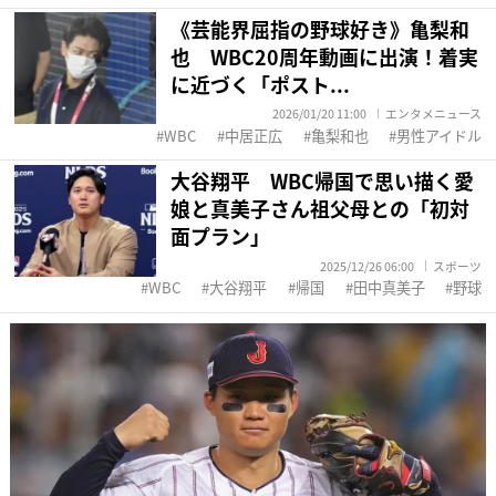
《芸能界屈指の野球好き》亀梨和
也 WBC20周年動画に出演！着実
に近づく「ポスト...
2026/01/20 11:00
エンタメニュース
WBC
中居正広
亀梨和也
男性アイドル
大谷翔平 WBC帰国で思い描く愛
娘と真美子さん祖父母との「初対
面プラン」
2025/12/26 06:00
スポーツ
WBC
大谷翔平
帰国
田中真美子
野球