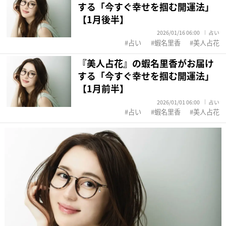
する「今すぐ幸せを掴む開運法」
【1月後半】
2026/01/16 06:00
占い
占い
蝦名里香
美人占花
『美人占花』の蝦名里香がお届け
する「今すぐ幸せを掴む開運法」
【1月前半】
2026/01/01 06:00
占い
占い
蝦名里香
美人占花