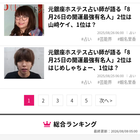
元銀座ホステス占い師が語る「8
月26日の開運最強有名人」2位は
山﨑ケイ、1位は？
2025/08/26 06:00
占い
占い
芸能界
蝦名里香
元銀座ホステス占い師が語る「8
月25日の開運最強有名人」2位は
はじめしゃちょー、1位は？
2025/08/25 06:00
占い
占い
芸能界
蝦名里香
1
2
3
4
5
次へ >
総合ランキング
最終更新：2026/08/08 05:00