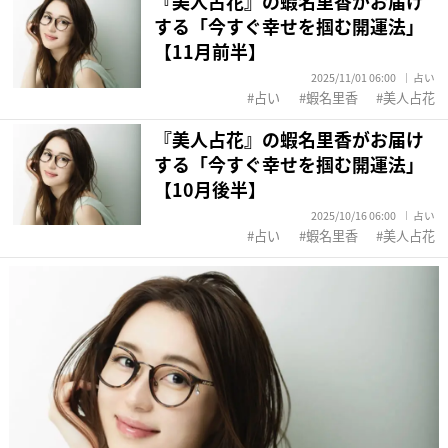
『美人占花』の蝦名里香がお届け
する「今すぐ幸せを掴む開運法」
【11月前半】
2025/11/01 06:00
占い
占い
蝦名里香
美人占花
『美人占花』の蝦名里香がお届け
する「今すぐ幸せを掴む開運法」
【10月後半】
2025/10/16 06:00
占い
占い
蝦名里香
美人占花