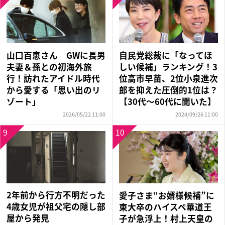
山口百恵さん GWに長男
自民党総裁に「なってほ
夫妻＆孫との初海外旅
しい候補」ランキング！3
行！訪れたアイドル時代
位高市早苗、2位小泉進次
から愛する「思い出のリ
郎を抑えた圧倒的1位は？
ゾート」
【30代〜60代に聞いた】
2026/05/22 11:00
2024/09/26 11:00
9
10
2年前から行方不明だった
愛子さま“お婿様候補”に
4歳女児が祖父宅の隠し部
東大卒のハイスペ華道王
屋から発見
子が急浮上！村上天皇の