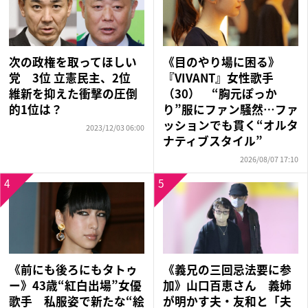
次の政権を取ってほしい
《目のやり場に困る》
党 3位 立憲民主、2位
『VIVANT』女性歌手
維新を抑えた衝撃の圧倒
（30） “胸元ぽっか
的1位は？
り”服にファン騒然…ファ
ッションでも貫く“オルタ
2023/12/03 06:00
ナティブスタイル”
2026/08/07 17:10
4
5
《前にも後ろにもタトゥ
《義兄の三回忌法要に参
ー》43歳“紅白出場”女優
加》山口百恵さん 義姉
歌手 私服姿で新たな“絵
が明かす夫・友和と「夫