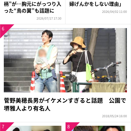
柄”が…胸元にがっつり入
婦げんかをしない理由」
った“鳥の翼”も話題に
2026/04/02 11:00
2026/07/17 17:30
6
菅野美穂長男がイケメンすぎると話題 公園で
堺雅人より有名人
2018/05/24 16:00
7
8