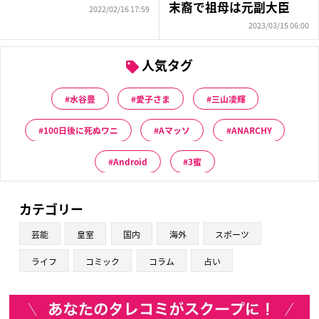
末裔で祖母は元副大臣
2022/02/16 17:59
2023/03/15 06:00
人気タグ
水谷豊
愛子さま
三山凌輝
100日後に死ぬワニ
Aマッソ
ANARCHY
Android
3蜜
カテゴリー
芸能
皇室
国内
海外
スポーツ
ライフ
コミック
コラム
占い