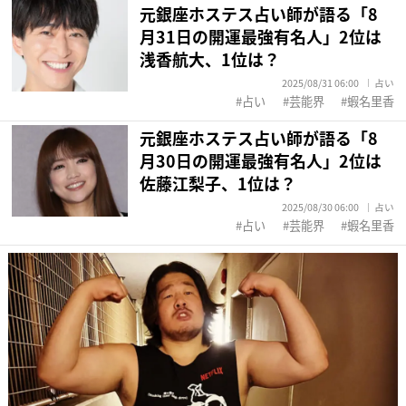
元銀座ホステス占い師が語る「8
月31日の開運最強有名人」2位は
浅香航大、1位は？
2025/08/31 06:00
占い
占い
芸能界
蝦名里香
元銀座ホステス占い師が語る「8
月30日の開運最強有名人」2位は
佐藤江梨子、1位は？
2025/08/30 06:00
占い
占い
芸能界
蝦名里香