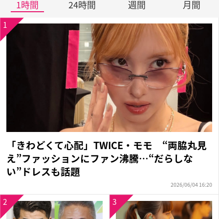
1時間
24時間
週間
月間
1
「きわどくて心配」TWICE・モモ “両脇丸見
え”ファッションにファン沸騰…“だらしな
い”ドレスも話題
2026/06/04 16:20
2
3