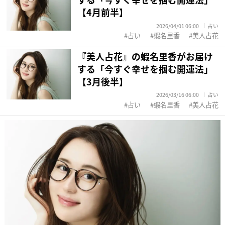
【4月前半】
2026/04/01 06:00
占い
占い
蝦名里香
美人占花
『美人占花』の蝦名里香がお届け
する「今すぐ幸せを掴む開運法」
【3月後半】
2026/03/16 06:00
占い
占い
蝦名里香
美人占花