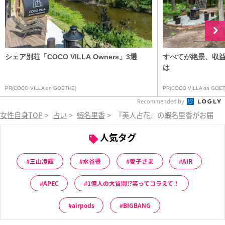
シェア別荘「COCO VILLA Owners」3選
すべてが絶景、収
は
PR(COCO VILLA on GOETHE)
PR(COCO VILLA on GOET
Recommended by
女性自身TOP
>
占い
>
蝦名里香
>
『美人占花』の蝦名里香がお届け
人気タグ
三山凌輝
水谷豊
愛子さま
AIR
APEC
1億人の大質問!?笑ってコラえて！
airpods
BIGBANG