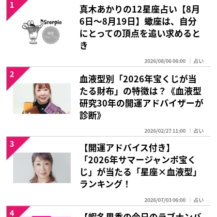
1
真木あかりの12星座占い【8月
6日～8月19日】蠍座は、自分
にとっての頂点を追い求めると
き
2026/08/06 06:00
占い
2
血液型別「2026年宝くじが当
たる財布」の特徴は？《血液型
研究30年の開運アドバイザーが
診断》
2026/02/27 11:00
占い
3
【開運アドバイス付き】
「2026年サマージャンボ宝く
じ」が当たる「星座×血液型」
ランキング！
2026/07/03 06:00
占い
4
【蝦名里香の今日のラブナンバ