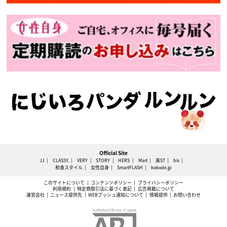
Official Site
JJ
CLASSY.
VERY
STORY
HERS
Mart
美ST
bis
和食スタイル
女性自身
SmartFLASH
kokode.jp
このサイトについて
コンテンツポリシー
プライバシーポリシー
利用規約
特定商取引法に基づく表記
広告掲載について
運営会社
ニュース提供先
WEBプッシュ通知について
情報提供
お問い合わせ