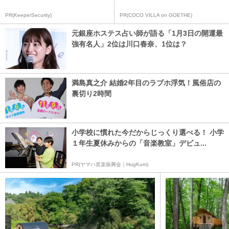
PR(KeeperSecurity)
PR(COCO VILLA on GOETHE)
元銀座ホステス占い師が語る「1月3日の開運最
強有名人」2位は川口春奈、1位は？
満島真之介 結婚2年目のラブホ浮気！風俗店の
裏切り2時間
小学校に慣れた今だからじっくり選べる！ 小学
１年生夏休みからの「音楽教室」デビュ...
PR(ヤマハ音楽振興会｜HugKum)