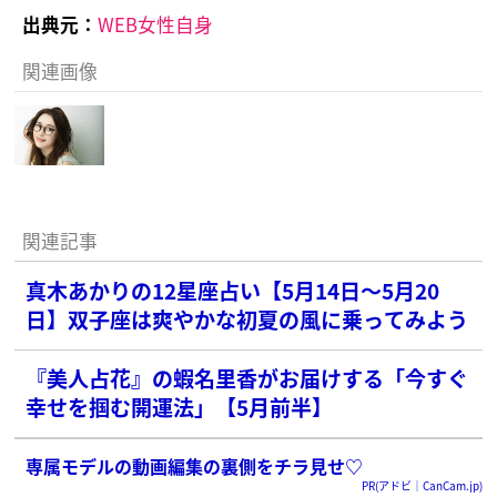
出典元：
WEB女性自身
関連画像
関連記事
真木あかりの12星座占い【5月14日〜5月20
日】双子座は爽やかな初夏の風に乗ってみよう
『美人占花』の蝦名里香がお届けする「今すぐ
幸せを掴む開運法」【5月前半】
専属モデルの動画編集の裏側をチラ見せ♡
PR(アドビ｜CanCam.jp)