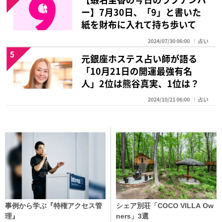
ー】7月30日、「9」と書いた
紙を財布に入れて持ち歩いて
2024/07/30 06:00
占い
5
元銀座ホステス占い師が語る
「10月21日の開運最強有名
人」2位は熊谷真実、1位は？
2024/10/21 06:00
占い
事例から学ぶ『特権アクセス管
シェア別荘「COCO VILLA Ow
理』
ners」3選