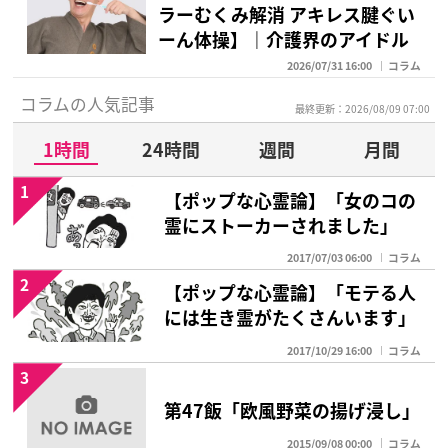
ラーむくみ解消 アキレス腱ぐい
ーん体操】｜介護界のアイドル
2026/07/31 16:00
コラム
コラムの人気記事
最終更新：2026/08/09 07:00
1時間
24時間
週間
月間
1
【ポップな心霊論】「女のコの
霊にストーカーされました」
2017/07/03 06:00
コラム
2
【ポップな心霊論】「モテる人
には生き霊がたくさんいます」
2017/10/29 16:00
コラム
3
第47飯「欧風野菜の揚げ浸し」
2015/09/08 00:00
コラム