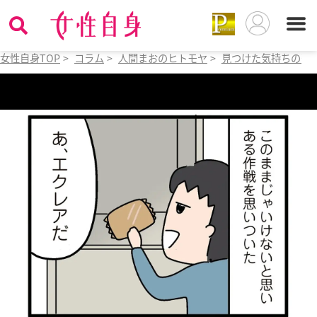
女性自身TOP
>
コラム
>
人間まおのヒトモヤ
>
見つけた気持ちの落