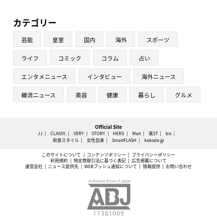
カテゴリー
芸能
皇室
国内
海外
スポーツ
ライフ
コミック
コラム
占い
エンタメニュース
インタビュー
海外ニュース
韓流ニュース
美容
健康
暮らし
グルメ
Official Site
JJ
CLASSY.
VERY
STORY
HERS
Mart
美ST
bis
和食スタイル
女性自身
SmartFLASH
kokode.jp
このサイトについて
コンテンツポリシー
プライバシーポリシー
利用規約
特定商取引法に基づく表記
広告掲載について
運営会社
ニュース提供先
WEBプッシュ通知について
情報提供
お問い合わせ