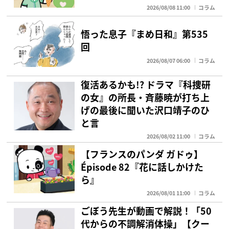
2026/08/08 11:00
コラム
悟った息子『まめ日和』第535
回
2026/08/07 06:00
コラム
復活あるかも!? ドラマ『科捜研
の女』の所長・斉藤暁が打ち上
げの最後に聞いた沢口靖子のひ
と言
2026/08/02 11:00
コラム
【フランスのパンダ ガドゥ】
Épisode 82『花に話しかけた
ら』
2026/08/01 11:00
コラム
ごぼう先生が動画で解説！「50
代からの不調解消体操」【クー