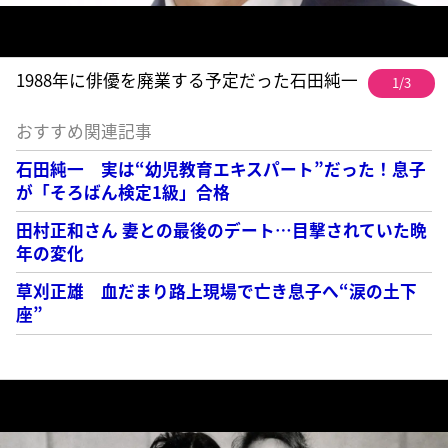
1988年に俳優を廃業する予定だった石田純一
1/3
おすすめ関連記事
石田純一 実は“幼児教育エキスパート”だった！息子
が「そろばん検定1級」合格
田村正和さん 妻との最後のデート…目撃されていた晩
年の変化
草刈正雄 血だまり路上現場で亡き息子へ“涙の土下
座”