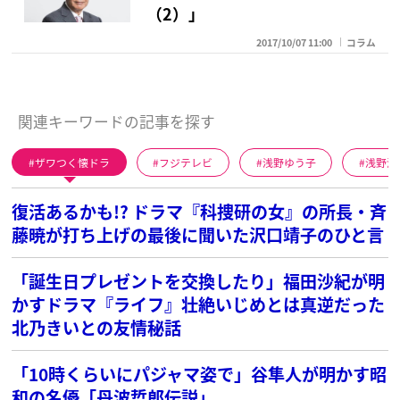
（2）」
2017/10/07 11:00
コラム
関連キーワードの記事を探す
ザワつく懐ドラ
フジテレビ
浅野ゆう子
浅野温
復活あるかも!? ドラマ『科捜研の女』の所長・斉
藤暁が打ち上げの最後に聞いた沢口靖子のひと言
「誕生日プレゼントを交換したり」福田沙紀が明
かすドラマ『ライフ』壮絶いじめとは真逆だった
北乃きいとの友情秘話
「10時くらいにパジャマ姿で」谷隼人が明かす昭
和の名優「丹波哲郎伝説」