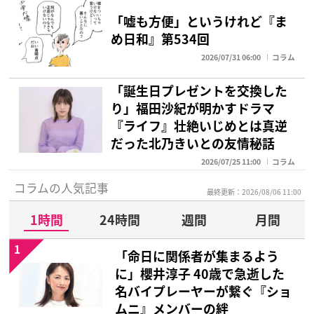
「嘘も方便」というけれど『ま
め日和』第534回
2026/07/31 06:00
コラム
「誕生日プレゼントを交換した
り」福田沙紀が明かすドラマ
『ライフ』壮絶いじめとは真逆
だった北乃きいとの友情秘話
2026/07/25 11:00
コラム
コラムの人気記事
最終更新：2026/08/06 11:00
1時間
24時間
週間
月間
1
「命日に関係者が集まるよう
に」櫻井淳子 40歳で急逝した
名バイプレーヤーが繋ぐ『ショ
ムニ』メンバーの絆