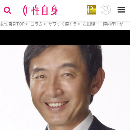
女性自身TOP
>
コラム
>
ザワつく懐ドラ
>
石田純一 陣内孝則が断