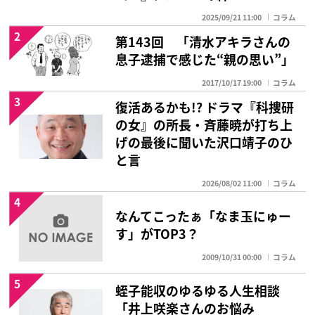
2025/09/21 11:00
コラム
2
第143回 「清水アキラさんの
息子逮捕で感じた“親の思い”」
2017/10/17 19:00
コラム
3
復活あるかも!? ドラマ『科捜研
の女』の所長・斉藤暁が打ち上
げの最後に聞いた沢口靖子のひ
と言
2026/08/02 11:00
コラム
4
なんてこったぁ「なま玉にゅー
す」がTOP3？
2009/10/31 00:00
コラム
5
蛭子能収のゆるゆる人生相談
「井上咲楽さんのお悩み