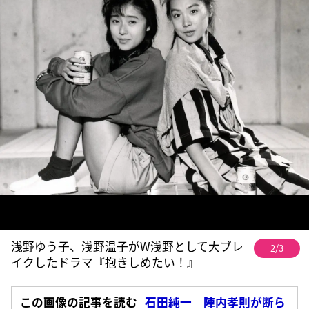
浅野ゆう子、浅野温子がW浅野として大ブレ
2/3
イクしたドラマ『抱きしめたい！』
この画像の記事を読む
石田純一 陣内孝則が断ら