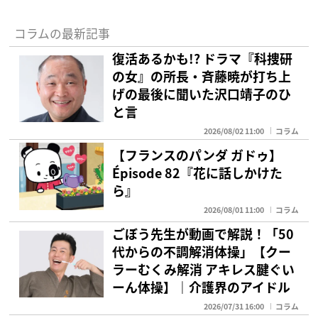
コラムの最新記事
復活あるかも!? ドラマ『科捜研
の女』の所長・斉藤暁が打ち上
げの最後に聞いた沢口靖子のひ
と言
2026/08/02 11:00
コラム
【フランスのパンダ ガドゥ】
Épisode 82『花に話しかけた
ら』
2026/08/01 11:00
コラム
ごぼう先生が動画で解説！「50
代からの不調解消体操」【クー
ラーむくみ解消 アキレス腱ぐい
ーん体操】｜介護界のアイドル
2026/07/31 16:00
コラム