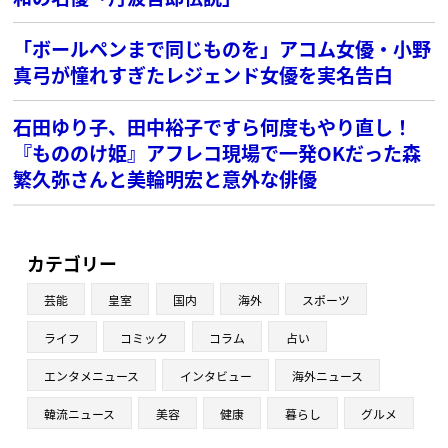
「ボールペンまで同じものを」アコム女優・小野
真弓が憧れすぎたレジェンド女優を実名告白
石田ゆり子、田中裕子ですら何度もやり直し！
『もののけ姫』アフレコ現場で一発OKだった森
繁久弥さんと美輪明宏と意外な俳優
カテゴリー
芸能
皇室
国内
海外
スポーツ
ライフ
コミック
コラム
占い
エンタメニュース
インタビュー
海外ニュース
韓流ニュース
美容
健康
暮らし
グルメ