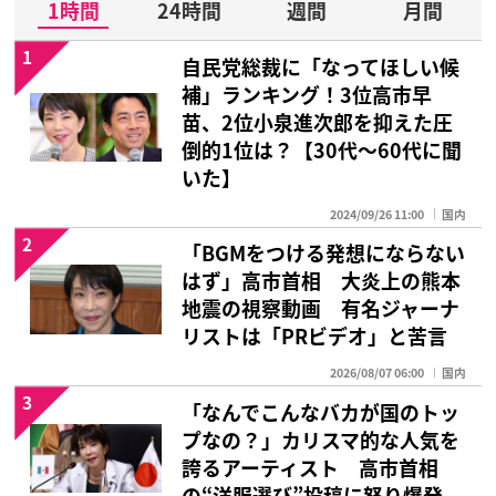
1時間
24時間
週間
月間
1
自民党総裁に「なってほしい候
補」ランキング！3位高市早
苗、2位小泉進次郎を抑えた圧
倒的1位は？【30代〜60代に聞
いた】
2024/09/26 11:00
国内
2
「BGMをつける発想にならない
はず」高市首相 大炎上の熊本
地震の視察動画 有名ジャーナ
リストは「PRビデオ」と苦言
2026/08/07 06:00
国内
3
「なんでこんなバカが国のトッ
プなの？」カリスマ的な人気を
誇るアーティスト 高市首相
の“洋服選び”投稿に怒り爆発