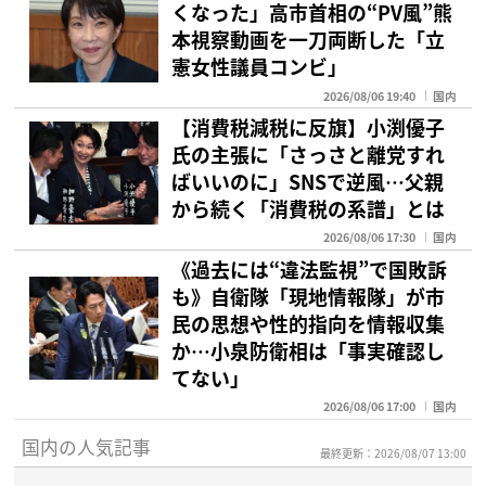
くなった」高市首相の“PV風”熊
本視察動画を一刀両断した「立
憲女性議員コンビ」
2026/08/06 19:40
国内
【消費税減税に反旗】小渕優子
氏の主張に「さっさと離党すれ
ばいいのに」SNSで逆風…父親
から続く「消費税の系譜」とは
2026/08/06 17:30
国内
《過去には“違法監視”で国敗訴
も》自衛隊「現地情報隊」が市
民の思想や性的指向を情報収集
か…小泉防衛相は「事実確認し
てない」
2026/08/06 17:00
国内
国内の人気記事
最終更新：2026/08/07 13:00