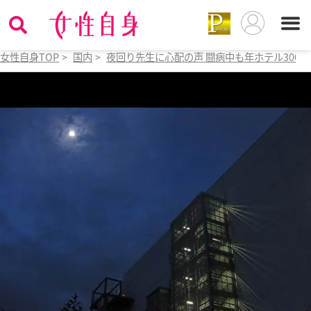
女性自身TOP
>
国内
>
夜回り先生に心配の声 闘病中も年ホテル300