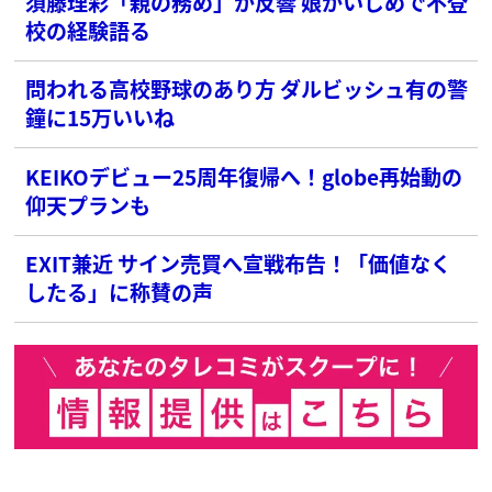
須藤理彩「親の務め」が反響 娘がいじめで不登
校の経験語る
問われる高校野球のあり方 ダルビッシュ有の警
鐘に15万いいね
KEIKOデビュー25周年復帰へ！globe再始動の
仰天プランも
EXIT兼近 サイン売買へ宣戦布告！「価値なく
したる」に称賛の声