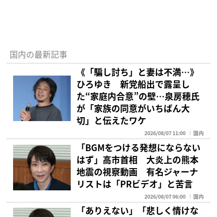
国内の最新記事
《「騙し討ち」と妻は不満…》
ひろゆき 新党船出で露呈し
た“家庭内合意”の壁…泉房穂氏
が「家族の同意がいちばん大
切」と伝えたワケ
2026/08/07 11:00
国内
「BGMをつける発想にならない
はず」高市首相 大炎上の熊本
地震の視察動画 有名ジャーナ
リストは「PRビデオ」と苦言
2026/08/07 06:00
国内
「ありえない」「悲しく情けな