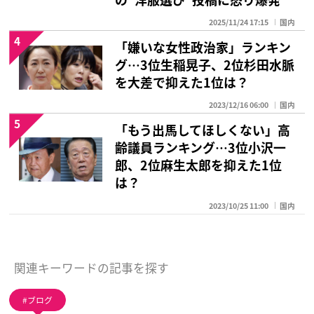
2025/11/24 17:15
国内
4
「嫌いな女性政治家」ランキン
グ…3位生稲晃子、2位杉田水脈
を大差で抑えた1位は？
2023/12/16 06:00
国内
5
「もう出馬してほしくない」高
齢議員ランキング…3位小沢一
郎、2位麻生太郎を抑えた1位
は？
2023/10/25 11:00
国内
関連キーワードの記事を探す
ブログ