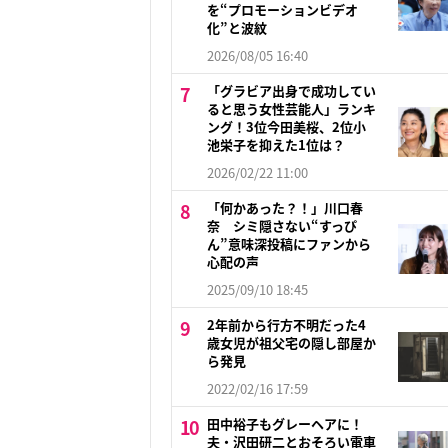
を“プロモーションビデオ
化”と波紋
2026/08/05 16:40
「グラビア出身で成功してい
ると思う女性芸能人」ランキ
ング！3位今田美桜、2位小
池栄子を抑えた1位は？
2026/02/22 11:00
「何かあった？！」川口春
奈 シミ隠さない“すっぴ
ん”意味深投稿にファンから
心配の声
2025/09/10 18:45
2年前から行方不明だった4
歳女児が祖父宅の隠し部屋か
ら発見
2022/02/16 17:59
田中裕子もグレーヘアに！
夫・沢田研二とおそろい電車