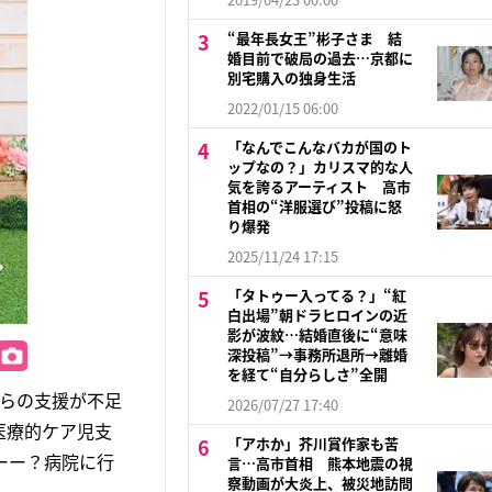
“最年長女王”彬子さま 結
婚目前で破局の過去…京都に
別宅購入の独身生活
2022/01/15 06:00
「なんでこんなバカが国のト
ップなの？」カリスマ的な人
気を誇るアーティスト 高市
首相の“洋服選び”投稿に怒
り爆発
2025/11/24 17:15
「タトゥー入ってる？」“紅
白出場”朝ドラヒロインの近
影が波紋…結婚直後に“意味
深投稿”→事務所退所→離婚
を経て“自分らしさ”全開
からの支援が不足
2026/07/27 17:40
医療的ケア児支
「アホか」芥川賞作家も苦
ーー？病院に行
言…高市首相 熊本地震の視
察動画が大炎上、被災地訪問