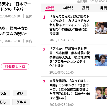
最終更新：2026/08/06 19
る天才」”日本で一
1時間
24時間
週間
月間
のドンの「ネパー
26/08/06 16:30
国内
「なんでこんなバカが国のト
ップなの？」カリスマ的な人
気を誇るアーティスト 高市
名を」帰国子女だ
首相の“洋服選び”投稿に怒
ッキズムの呪い…
り爆発
2025/11/24 17:15
26/08/06 16:00
国内
「アホか」芥川賞作家も苦
言…高市首相 熊本地震の視
察動画が大炎上、被災地訪問
を“プロモーションビデオ
化”と波紋
9番街レトロ
2026/08/05 16:40
自民党総裁に「なってほしい
候補」ランキング！3位高市
早苗、2位小泉進次郎を抑え
ラム
占い
た圧倒的1位は？【30代〜60
代に聞いた】
らし
グルメ
2024/09/26 11:00