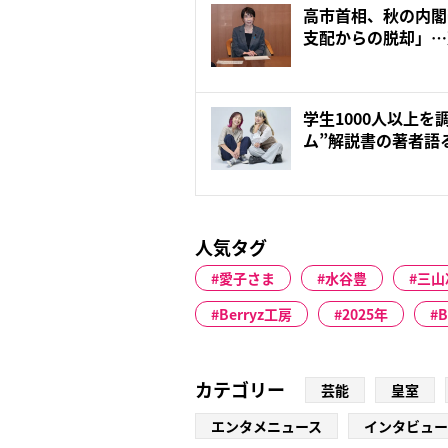
高市首相、秋の内閣
支配からの脱却」…
之氏...
学生1000人以上を
ム”解説書の著者語る
人気タグ
愛子さま
水谷豊
三山
Berryz工房
2025年
B
カテゴリー
芸能
皇室
エンタメニュース
インタビュー