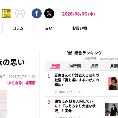
2026/08/06
(木)
コラム
占い
お買い物
総合ランキング
最終更新：2026/08/06 19
族の思い
1時間
24時間
週間
月間
百恵さんの介護支える友和の
：2021/10/06 11:00
覚悟「妻を楽にするのが夫の
『女性自身』編集部
務め」
2020/01/22 06:00
堀ちえみ 妹も入院してい
た！「ちえみより大変な状
況」と実母
2019/04/23 00:00