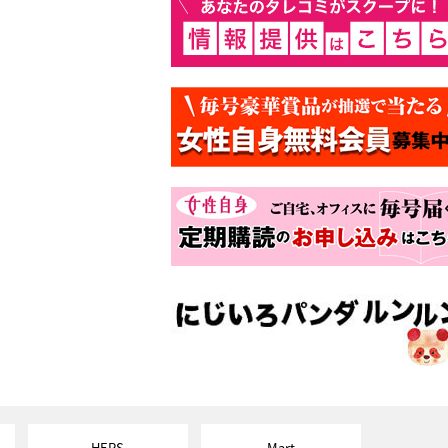
HERS
Mart