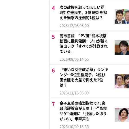
次の政権を取ってほしい党
3位 立憲民主、2位 維新を抑
えた衝撃の圧倒的1位は？
2023/12/03 06:00
高市首相 “PV風”熊本視察
動画に批判殺到…プロが暴く
演出テク「すべてが計算され
ている」
2026/08/06 14:55
「嫌いな女性政治家」ランキ
ング…3位生稲晃子、2位杉
田水脈を大差で抑えた1位
は？
2023/12/16 06:00
金子恵美の痛烈指摘で75歳
政治評論家が大炎上…“高市
サゲ”連発に「引退したほう
がいい」辛辣声も
2025/10/09 18:55