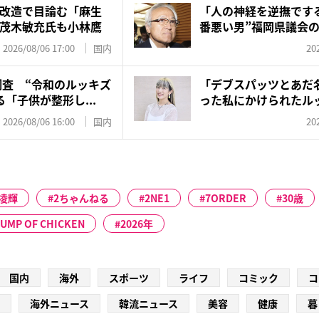
改造で目論む「麻生
「人の神経を逆撫です
茂木敏充氏も小林鷹
番悪い男”福岡県議会
ル...
2026/08/06 17:00
国内
20
調査 “令和のルッキズ
「デブスパッツとあだ
「子供が整形し...
った私にかけられたル
体重...
2026/08/06 16:00
国内
20
凌輝
2ちゃんねる
2NE1
7ORDER
30歳
UMP OF CHICKEN
2026年
国内
海外
スポーツ
ライフ
コミック
コ
海外ニュース
韓流ニュース
美容
健康
暮