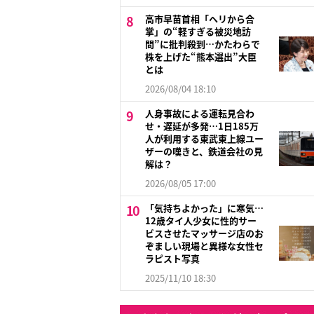
高市早苗首相「ヘリから合
掌」の“軽すぎる被災地訪
問”に批判殺到…かたわらで
株を上げた“熊本選出”大臣
とは
2026/08/04 18:10
人身事故による運転見合わ
せ・遅延が多発…1日185万
人が利用する東武東上線ユー
ザーの嘆きと、鉄道会社の見
解は？
2026/08/05 17:00
「気持ちよかった」に寒気…
12歳タイ人少女に性的サー
ビスさせたマッサージ店のお
ぞましい現場と異様な女性セ
ラピスト写真
2025/11/10 18:30