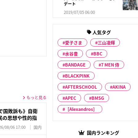
デート
2019/07/05 06:00
人気タグ
愛子さま
三山凌輝
水谷豊
BBC
BANDAGE
7 MEN 侍
BLACKPINK
AFTERSCHOOL
AKINA
もっと見る
APEC
BMSG
［Alexandros］
で国敗訴も》自衛
民の思想や性的指
26/08/06 17:00
国内
国内ランキング