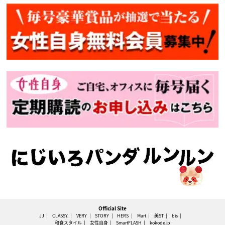
Official Site
JJ
CLASSY.
VERY
STORY
HERS
Mart
美ST
bis
和食スタイル
女性自身
SmartFLASH
kokode.jp