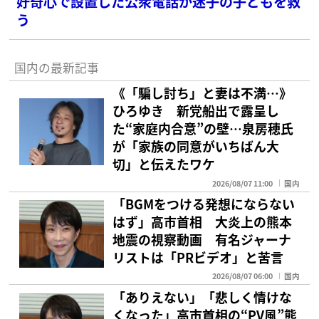
好奇心で設置した公衆電話が迷子の子どもを救
う
国内の最新記事
《「騙し討ち」と妻は不満…》
ひろゆき 新党船出で露呈し
た“家庭内合意”の壁…泉房穂氏
が「家族の同意がいちばん大
切」と伝えたワケ
2026/08/07 11:00
国内
「BGMをつける発想にならない
はず」高市首相 大炎上の熊本
地震の視察動画 有名ジャーナ
リストは「PRビデオ」と苦言
2026/08/07 06:00
国内
「ありえない」「悲しく情けな
くなった」高市首相の“PV風”熊