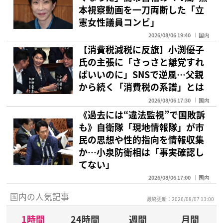
本視察動画を一刀両断した「立
憲女性議員コンビ」
2026/08/06 19:40
国内
【消費税減税に反旗】小渕優子
氏の主張に「さっさと離党すれ
ばいいのに」SNSで逆風…父親
から続く「消費税の系譜」とは
2026/08/06 17:30
国内
《過去には“違法監視”で国敗訴
も》自衛隊「現地情報隊」が市
民の思想や性的指向を情報収集
か…小泉防衛相は「事実確認し
てない」
2026/08/06 17:00
国内
国内の人気記事
最終更新：2026/08/07 13:00
1時間
24時間
週間
月間