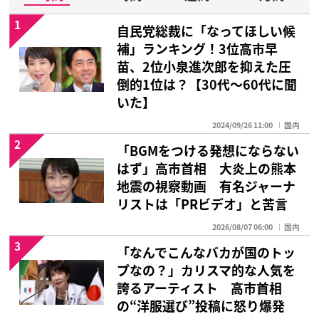
1
自民党総裁に「なってほしい候
補」ランキング！3位高市早
苗、2位小泉進次郎を抑えた圧
倒的1位は？【30代〜60代に聞
いた】
2024/09/26 11:00
国内
2
「BGMをつける発想にならない
はず」高市首相 大炎上の熊本
地震の視察動画 有名ジャーナ
リストは「PRビデオ」と苦言
2026/08/07 06:00
国内
3
「なんでこんなバカが国のトッ
プなの？」カリスマ的な人気を
誇るアーティスト 高市首相
の“洋服選び”投稿に怒り爆発