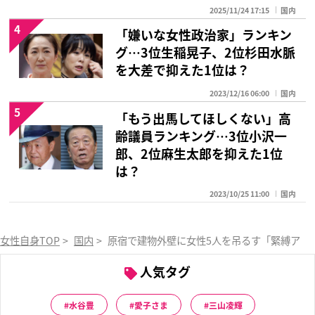
2025/11/24 17:15
国内
4
「嫌いな女性政治家」ランキン
グ…3位生稲晃子、2位杉田水脈
を大差で抑えた1位は？
2023/12/16 06:00
国内
5
「もう出馬してほしくない」高
齢議員ランキング…3位小沢一
郎、2位麻生太郎を抑えた1位
は？
2023/10/25 11:00
国内
女性自身TOP
>
国内
>
原宿で建物外壁に女性5人を吊るす「緊縛アー
人気タグ
水谷豊
愛子さま
三山凌輝