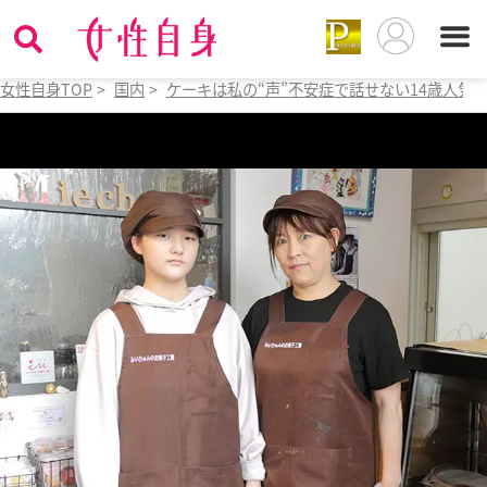
女性自身TOP
>
国内
>
ケーキは私の“声”不安症で話せない14歳人気