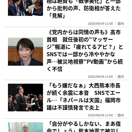
相は絶賛も「戦争美化」と一部
から批判の声、防衛相が答えた
「見解」
2026/08/09 11:00
国内
《党内からは同情の声も》高市
首相 就任後初の“マッサー
ジ”報道に「疲れてるアピ？」と
SNSでは一部から冷ややかな
声…被災地視察“PV動画”から続
く不信
2026/08/09 11:00
国内
「もう嫌だなぁ」大西熊本市長
が続く余震に本音 SNSでエー
ル…「ネパールは天国」福岡市
議は不謹慎発言で炎上
2026/08/08 11:00
国内
「自分がやるしかない、まあ宿
命でしょう」熊本地震で被災し