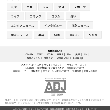
芸能
皇室
国内
海外
スポーツ
ライフ
コミック
コラム
占い
エンタメニュース
インタビュー
海外ニュース
韓流ニュース
美容
健康
暮らし
グルメ
Official Site
JJ
CLASSY.
VERY
STORY
HERS
Mart
美ST
bis
和食スタイル
女性自身
SmartFLASH
kokode.jp
このサイトについて
コンテンツポリシー
プライバシーポリシー
利用規約
特定商取引法に基づく表記
広告掲載について
運営会社
ニュース提供先
WEBプッシュ通知について
情報提供
お問い合わせ
ABJマークは、この電子書店・電子書籍配信サービスが、著作権者からコンテンツ使用許諾を得た正
規版配信サービスであることを示す登録商標（登録番号 第6091713号）です。
本サイトに掲載されているすべての文章・画像の無断転載・複製行為を固く禁止します。すべて