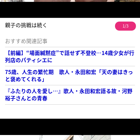
親子の挑戦は続く
1/3
おすすめ関連記事
【前編】“場面緘黙症”で話せず不登校…14歳少女が行
列店のパティシエに
75歳、人生の繁忙期 歌人・永田和宏「天の妻はきっ
と褒めてくれる」
『ふたりの人を愛し…』歌人・永田和宏語る故・河野
裕子さんとの青春