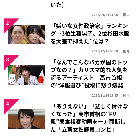
いた】
2024/09/26 11:00
国内
2
「嫌いな女性政治家」ランキン
グ…3位生稲晃子、2位杉田水脈
を大差で抑えた1位は？
2023/12/16 06:00
国内
3
「なんでこんなバカが国のトッ
プなの？」カリスマ的な人気を
誇るアーティスト 高市首相
の“洋服選び”投稿に怒り爆発
2025/11/24 17:15
国内
4
「ありえない」「悲しく情けな
くなった」高市首相の“PV
風”熊本視察動画を一刀両断し
た「立憲女性議員コンビ」