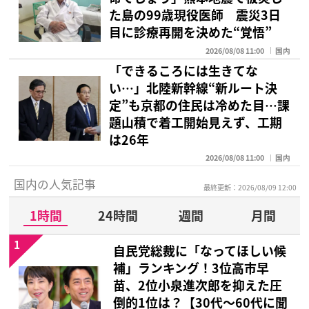
た島の99歳現役医師 震災3日
目に診療再開を決めた“覚悟”
2026/08/08 11:00
国内
「できるころには生きてな
い…」北陸新幹線“新ルート決
定”も京都の住民は冷めた目…課
題山積で着工開始見えず、工期
は26年
2026/08/08 11:00
国内
国内の人気記事
最終更新：2026/08/09 12:00
1時間
24時間
週間
月間
1
自民党総裁に「なってほしい候
補」ランキング！3位高市早
苗、2位小泉進次郎を抑えた圧
倒的1位は？【30代〜60代に聞