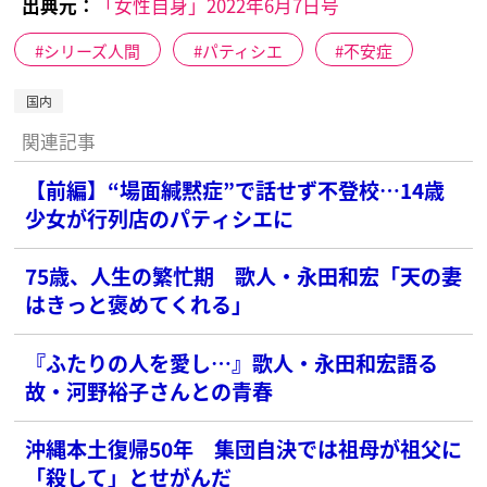
出典元：
「女性自身」2022年6月7日号
シリーズ人間
パティシエ
不安症
国内
関連記事
【前編】“場面緘黙症”で話せず不登校…14歳
少女が行列店のパティシエに
75歳、人生の繁忙期 歌人・永田和宏「天の妻
はきっと褒めてくれる」
『ふたりの人を愛し…』歌人・永田和宏語る
故・河野裕子さんとの青春
沖縄本土復帰50年 集団自決では祖母が祖父に
「殺して」とせがんだ