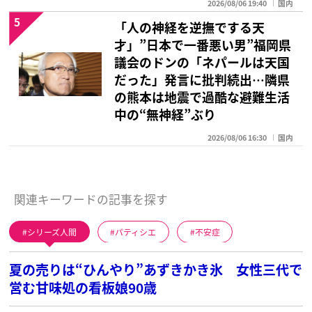
2026/08/06 19:40
国内
5
「人の神経を逆撫でする天
才」”日本で一番悪い男”福岡県
議会のドンの「ネパールは天国
だった」発言に批判続出…隣県
の熊本は地震で過酷な避難生活
中の“無神経”ぶり
2026/08/06 16:30
国内
関連キーワードの記事を探す
シリーズ人間
パティシエ
不安症
夏の売りは“ひんやり”あずきかき氷 女性三代で
営む甘味処の看板娘90歳