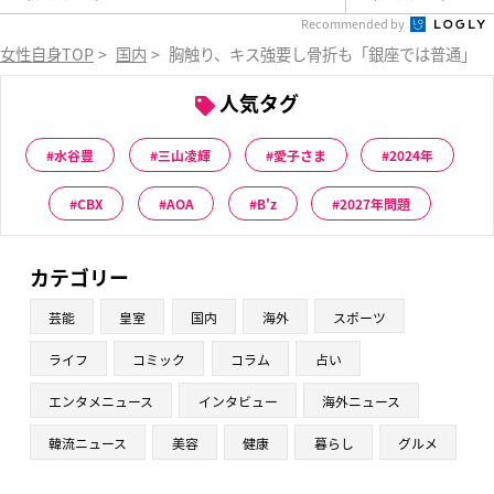
Recommended by
女性自身TOP
>
国内
>
胸触り、キス強要し骨折も「銀座では普通」…E
人気タグ
水谷豊
三山凌輝
愛子さま
2024年
CBX
AOA
B'z
2027年問題
カテゴリー
芸能
皇室
国内
海外
スポーツ
ライフ
コミック
コラム
占い
エンタメニュース
インタビュー
海外ニュース
韓流ニュース
美容
健康
暮らし
グルメ