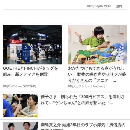
2026/08/06 19:40
国内
GOETHEとFINCHIがタッグを
おかたづけもできる点がうれし
組み、新メディアを創設
い！ 動物の鳴き声やセリフが盛
りだくさんの「アニア ...
PR(FINCHI on GOETHE)
PR(タカラトミー｜Hugkum)
佳子さま 贈られた「300円ピアス」を着用さ
れて…“ケンちゃん”との絆が拓いた「...
満島真之介 結婚2年目のラブホ浮気！風俗店の