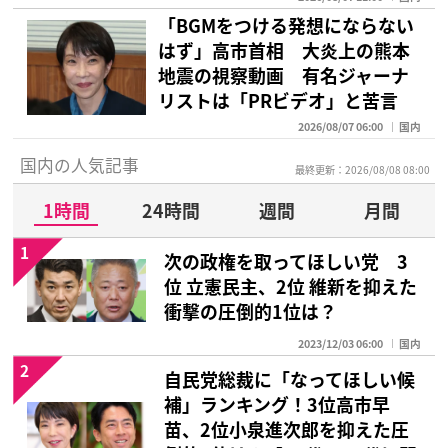
「BGMをつける発想にならない
はず」高市首相 大炎上の熊本
地震の視察動画 有名ジャーナ
リストは「PRビデオ」と苦言
2026/08/07 06:00
国内
国内の人気記事
最終更新：2026/08/08 08:00
1時間
24時間
週間
月間
1
次の政権を取ってほしい党 3
位 立憲民主、2位 維新を抑えた
衝撃の圧倒的1位は？
2023/12/03 06:00
国内
2
自民党総裁に「なってほしい候
補」ランキング！3位高市早
苗、2位小泉進次郎を抑えた圧