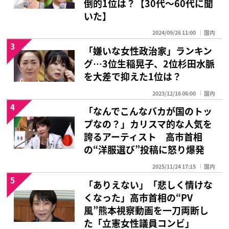
倒的1位は？【30代〜60代に聞
いた】
2024/09/26 11:00
国内
3
「嫌いな女性政治家」ランキン
グ…3位生稲晃子、2位杉田水脈
を大差で抑えた1位は？
2023/12/16 06:00
国内
4
「なんでこんなバカが国のトッ
プなの？」カリスマ的な人気を
誇るアーティスト 高市首相
の“洋服選び”投稿に怒り爆発
2025/11/24 17:15
国内
5
「ありえない」「悲しく情けな
くなった」高市首相の“PV
風”熊本視察動画を一刀両断し
た「立憲女性議員コンビ」