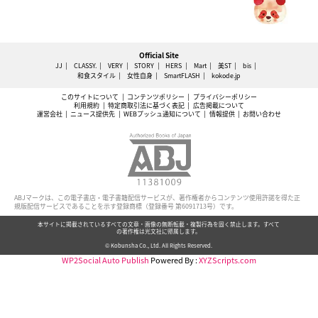
Official Site
JJ
CLASSY.
VERY
STORY
HERS
Mart
美ST
bis
和食スタイル
女性自身
SmartFLASH
kokode.jp
このサイトについて
コンテンツポリシー
プライバシーポリシー
利用規約
特定商取引法に基づく表記
広告掲載について
運営会社
ニュース提供先
WEBプッシュ通知について
情報提供
お問い合わせ
ABJマークは、この電子書店・電子書籍配信サービスが、著作権者からコンテンツ使用許諾を得た正
規版配信サービスであることを示す登録商標（登録番号 第6091713号）です。
本サイトに掲載されているすべての文章・画像の無断転載・複製行為を固く禁止します。すべて
の著作権は光文社に帰属します。
© Kobunsha Co., Ltd. All Rights Reserved.
WP2Social Auto Publish
Powered By :
XYZScripts.com