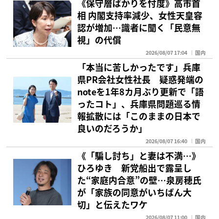
《保守層ばかりを忖度》高市首
相 内閣支持率減少、女性天皇容
認が増加…識者に聞く「民意無
視」の代償
2026/08/07 17:04
国内
「本当に苦しかったです」兵庫
県PR会社女性社長 疑惑発端の
noteを1年8カ月ぶり更新で「語
ったコト」、兵庫県問題巡る情
報拡散には「このままの日本で
良いのだろうか」
2026/08/07 16:40
国内
《「騙し討ち」と妻は不満…》
ひろゆき 新党船出で露呈し
た“家庭内合意”の壁…泉房穂氏
が「家族の同意がいちばん大
切」と伝えたワケ
2026/08/07 11:00
国内