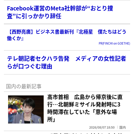
Facebook運営のMeta社幹部が“おとり捜
査”に引っかかり辞任
【西野亮廣】ビジネス書最新刊『北極星 僕たちはどう
働くか』
PR(FINCHI on GOETHE)
テレ朝記者セクハラ告発 メディアの女性記者
らが口つぐむ理由
国内の最新記事
高市首相 広島から帰京後に直
行…北朝鮮ミサイル発射時に3
時間滞在していた「意外な場
所」
2026/08/07 18:50
国内