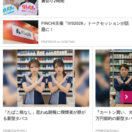
裏切り2時間
FINCHI主催「IVS2026」トークセッションが話
題に！
PR(FINCHI on GOETHE)
「たばこ税なし」思わぬ朗報に喫煙者が群が
『カートン買い、ダ
る新型タバコ
万円節約の新型タ
PR(株式会社HAL)
PR(株式会社HAL)